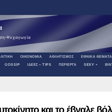
α
ση-Ψυχαγωγία
ΛΙΤΙΚΉ
ΟΙΚΟΝΟΜΊΑ
ΑΘΛΗΤΙΣΜΌΣ
ΕΘΝΙΚΆ ΘΈΜΑΤΑ
GOSSIP
ΙΔΈΕΣ – TIPS
ΠΕΡΊΕΡΓΑ
SEXY
ΒΙ
υτοκίνητο και το έβγαλε βό