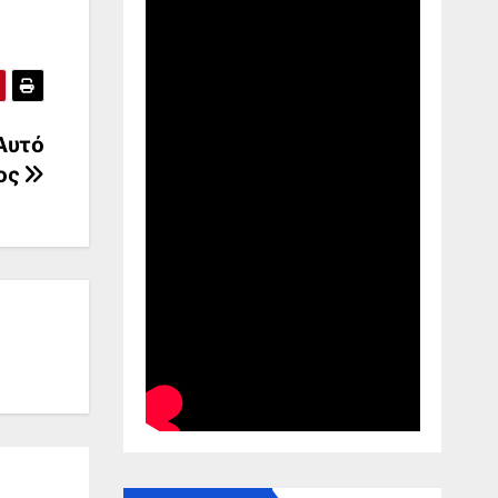
Αυτό
τος