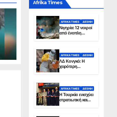
Αfrika Times
AFRIKA TIMES
ΔΙΕΘΝΉ
Νιγηρία: 12 νεκροί
από ένοπλη
επίθεση σε χωριό
AFRIKA TIMES
ΔΙΕΘΝΉ
ΛΔ Κονγκό: Η
χειρότερη
επιδημία Έμπολα
στην ιστορία της
χώρας
AFRIKA TIMES
ΔΙΕΘΝΉ
Η Τουρκία ενισχύει
στρατιωτική και
ενεργειακή
παρουσία στη
Σομαλία