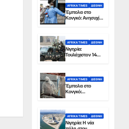
AFRIKA TIMES
ΔΙΕΘΝΉ
Έμπολα στο
Κονγκό: Ανησυχία
για τη μεγάλη
εξάπλωση της
επιδημίας
AFRIKA TIMES
ΔΙΕΘΝΉ
Νιγηρία:
Τουλάχιστον 14
νεκροί από
επίθεση ενόπλων
στην Οτούκπο
AFRIKA TIMES
ΔΙΕΘΝΉ
Έμπολα στο
Κονγκό:
Ξεπέρασαν τους
1.350 οι νεκροί
AFRIKA TIMES
ΔΙΕΘΝΉ
Νιγηρία: Η νέα
πόλη στον