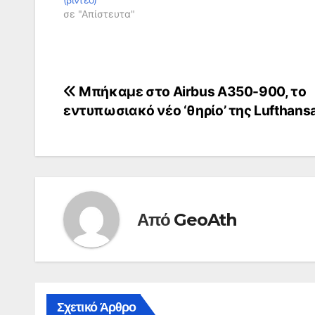
σε "Απίστευτα"
Πλοήγηση
Μπήκαμε στο Airbus A350-900, το
εντυπωσιακό νέο ‘θηρίο’ της Lufthans
άρθρων
Από
GeoAth
Σχετικό Άρθρο