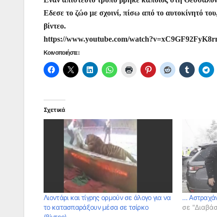
c
itt
at
ai
er
s
e
er
Εδεσε το ζώο με σχοινί, πίσω από το αυτοκίνητό το
e
er
s
l
e
s
gr
βίντεο.
b
A
st
e
a
https://www.youtube.com/watch?v=xC9GF92FyK8r
o
p
n
m
Κοινοποιήστε:
o
p
g
k
er
Σχετικά
Λιοντάρι και τίγρης ορμούν σε άλογο για να
… Αστραχάν
το κατασπαράξουν μέσα σε τσίρκο
σε "Διαβά
(βίντεο)