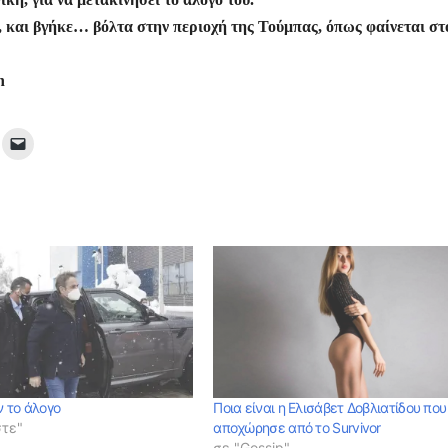
ρ
υ, και βγήκε… βόλτα στην περιοχή της Τούμπας, όπως φαίνεται στ
α
σ
n
τε
ίτ
ε
 το άλογο
Ποια είναι η Ελισάβετ Δοβλιατίδου που
στε"
αποχώρησε από το Survivor
σε "Gossip"