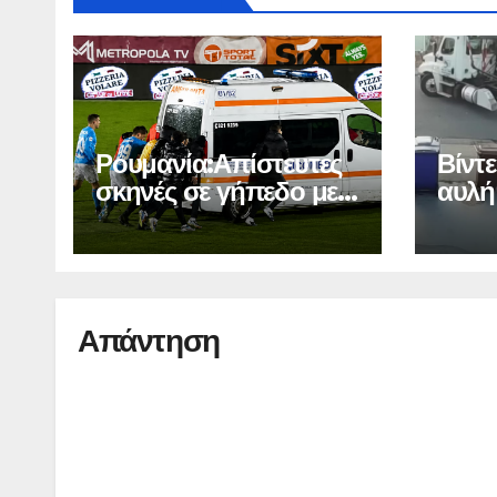
Ρουμανία:Απίστευτες
Βίντε
σκηνές σε γήπεδο με
αυλή
βουλιαγμένο όχημα
Απάντηση