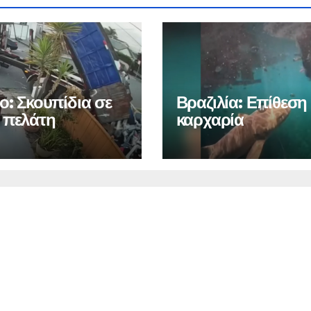
ο: Σκουπίδια σε
Βραζιλία: Επίθεση
 πελάτη
καρχαρία