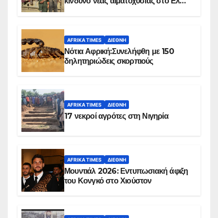
κίνδυνο νέας αιματοχυσίας στο Ελ
Ομπέιντ του Σουδάν
AFRIKA TIMES
ΔΙΕΘΝΉ
Νότια Αφρική:Συνελήφθη με 150
δηλητηριώδεις σκορπιούς
AFRIKA TIMES
ΔΙΕΘΝΉ
17 νεκροί αγρότες στη Νιγηρία
AFRIKA TIMES
ΔΙΕΘΝΉ
Μουντιάλ 2026: Εντυπωσιακή άφιξη
του Κονγκό στο Χιούστον