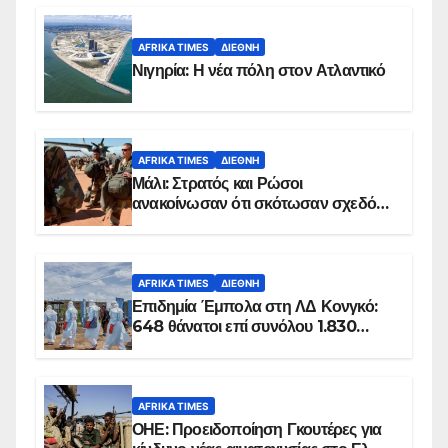
AFRIKA TIMES
ΔΙΕΘΝΉ
Νιγηρία: Η νέα πόλη στον Ατλαντικό
AFRIKA TIMES
ΔΙΕΘΝΉ
Μάλι: Στρατός και Ρώσοι
ανακοίνωσαν ότι σκότωσαν σχεδόν
100 τζιχαντιστές
AFRIKA TIMES
ΔΙΕΘΝΉ
Επιδημία Έμπολα στη ΛΔ Κονγκό:
648 θάνατοι επί συνόλου 1.830
επιβεβαιωμένων κρουσμάτων
AFRIKA TIMES
ΟΗΕ: Προειδοποίηση Γκουτέρες για