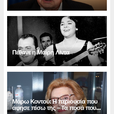
Πέθανε η Μαίρη Λίντα
Μάρω Κοντού: Η περιουσία που
άφησε πίσω της – Τα ποσά που