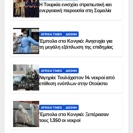
Η Τουρκία ενισχύει στρατιωτική και
ενεργειακή παρουσία στη Σομαλία
AFRIKA TIMES
ΔΙΕΘΝΉ
Έμπολα στο Κονγκό: Ανησυχία για
τη μεγάλη εξάπλωση της επιδημίας
AFRIKA TIMES
ΔΙΕΘΝΉ
Νιγηρία: Τουλάχιστον 14 νεκροί από
επίθεση ενόπλων στην Οτούκπο
AFRIKA TIMES
ΔΙΕΘΝΉ
Έμπολα στο Κονγκό: Ξεπέρασαν
τους 1.350 οι νεκροί