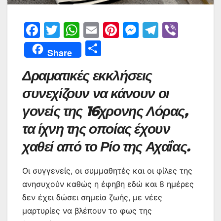
F
T
W
E
Pi
M
T
Vi
a
w
h
m
nt
e
el
b
Μ
Share
c
itt
at
ai
er
s
e
er
οι
Δραματικές εκκλήσεις
e
er
s
l
e
s
gr
ρ
b
A
st
e
a
συνεχίζουν να κάνουν οι
α
o
p
n
m
σ
γονείς της 16χρονης Λόρας,
o
p
g
τε
τα ίχνη της οποίας έχουν
k
er
ίτ
χαθεί από το Ρίο της Αχαΐας.
ε
Οι συγγενείς, οι συμμαθητές και οι φίλες της
ανησυχούν καθώς η έφηβη εδώ και 8 ημέρες
δεν έχει δώσει σημεία ζωής, με νέες
μαρτυρίες να βλέπουν το φως της