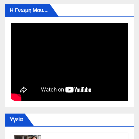
Η Γνώμη Μου…
Yγεία