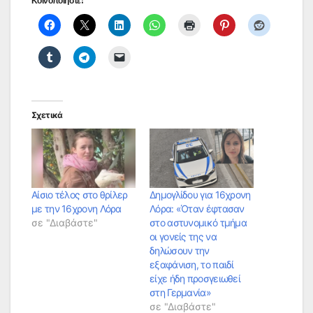
Κοινοποιήστε:
Σχετικά
Αίσιο τέλος στο θρίλερ
Δημογλίδου για 16χρονη
με την 16χρονη Λόρα
Λόρα: «Όταν έφτασαν
σε "Διαβάστε"
στο αστυνομικό τμήμα
οι γονείς της να
δηλώσουν την
εξαφάνιση, το παιδί
είχε ήδη προσγειωθεί
στη Γερμανία»
σε "Διαβάστε"