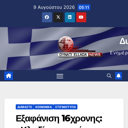
Μετάβαση
9 Αυγούστου 2026
05:11
στο
περιεχόμενο
Δ
Ενημέ
ΔΙΑΒΆΣΤΕ
ΚΟΙΝΩΝΙΚΆ
ΣΤΙΓΜΙΌΤΥΠΑ
Εξαφάνιση 16χρονης: