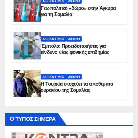
AFRIKA TIMES
ΔΙΕΘΝΉ
Γεωπολιτικό «δώρο» στην Άγκυρα
για τη Σομαλία
AFRIKA TIMES
ΔΙΕΘΝΉ
Έμπολα: Προειδοποιήσεις για
κίνδυνο νέας φονικής επιδημίας
AFRIKA TIMES
ΔΙΕΘΝΉ
Η Τουρκία στοχεύει τα αποθέματα
ουρανίου της Σομαλίας
O ΤΥΠΟΣ ΣΗΜΕΡΑ