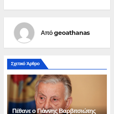
Από
geoathanas
Σχετικό Άρθρο
Πέθανε ο Γιάννης Βαρβιτσιώτης