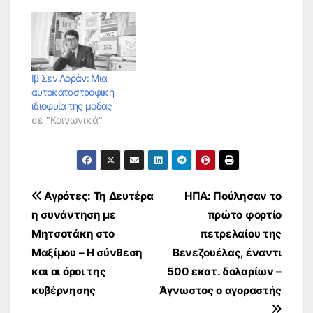
Ιβ Σεν Λοράν: Μια
αυτοκαταστροφική
ιδιοφυΐα της μόδας
σε "Κοινωνικά"
Πλοήγηση
Αγρότες: Τη Δευτέρα
ΗΠΑ: Πούλησαν το
η συνάντηση με
πρώτο φορτίο
άρθρων
Μητσοτάκη στο
πετρελαίου της
Μαξίμου – Η σύνθεση
Βενεζουέλας, έναντι
και οι όροι της
500 εκατ. δολαρίων –
κυβέρνησης
Άγνωστος ο αγοραστής