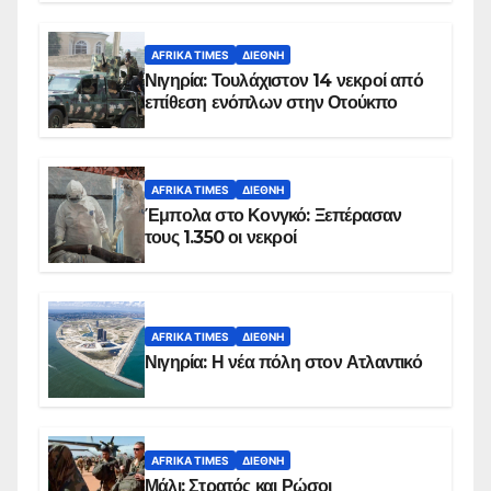
AFRIKA TIMES
ΔΙΕΘΝΉ
Νιγηρία: Τουλάχιστον 14 νεκροί από
επίθεση ενόπλων στην Οτούκπο
AFRIKA TIMES
ΔΙΕΘΝΉ
Έμπολα στο Κονγκό: Ξεπέρασαν
τους 1.350 οι νεκροί
AFRIKA TIMES
ΔΙΕΘΝΉ
Νιγηρία: Η νέα πόλη στον Ατλαντικό
AFRIKA TIMES
ΔΙΕΘΝΉ
Μάλι: Στρατός και Ρώσοι