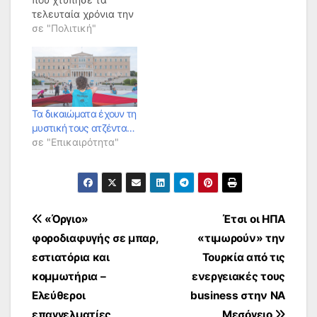
τελευταία χρόνια την
Ελλάδα δημιούργησε
σε "Πολιτική"
προκλήσεις σε ό,τι
αφορά την έμφυλη
βία, εξέφρασε η
υφυπουργός
Εσωτερικών Μαρίνα
Χρυσοβελώνη, η
Τα δικαιώματα έχουν τη
οποία συμμετείχε την
μυστική τους ατζέντα…
Τετάρτη σε υψηλού
σε "Επικαιρότητα"
επιπέδου εκδήλωση
στις Βρυξέλλες για τη
βία κατά των
γυναικών.Στην
παρέμβασή της, η…
Πλοήγηση
«Όργιο»
Έτσι οι ΗΠΑ
φοροδιαφυγής σε μπαρ,
«τιμωρούν» την
άρθρων
εστιατόρια και
Τουρκία από τις
κομμωτήρια –
ενεργειακές τους
Ελεύθεροι
business στην ΝΑ
επαγγελματίες
Μεσόγειο