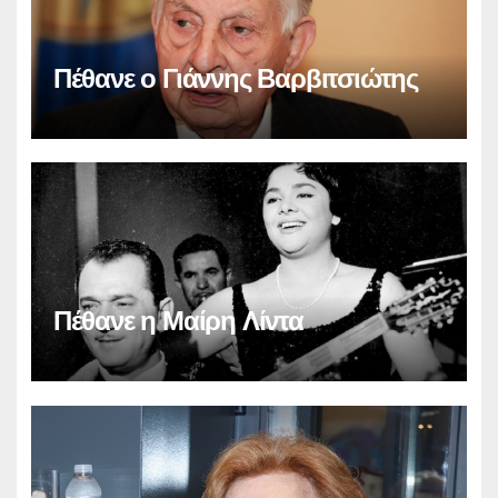
Πέθανε ο Γιάννης Βαρβιτσιώτης
Πέθανε η Μαίρη Λίντα