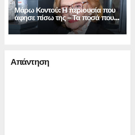
Μάρω Κοντού: Η περιουσία που
άφησε πίσω της – Τα ποσά που
έπαιρνε από τις επαναλήψεις των
ταινιών που έπαιξε
Απάντηση