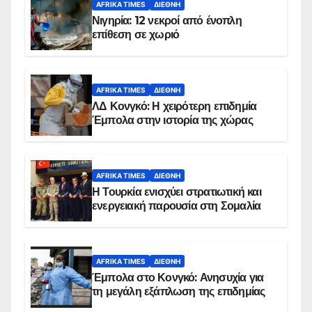
AFRIKA TIMES
ΔΙΕΘΝΉ
Νιγηρία: 12 νεκροί από ένοπλη
επίθεση σε χωριό
AFRIKA TIMES
ΔΙΕΘΝΉ
ΛΔ Κονγκό: Η χειρότερη επιδημία
Έμπολα στην ιστορία της χώρας
AFRIKA TIMES
ΔΙΕΘΝΉ
Η Τουρκία ενισχύει στρατιωτική και
ενεργειακή παρουσία στη Σομαλία
AFRIKA TIMES
ΔΙΕΘΝΉ
Έμπολα στο Κονγκό: Ανησυχία για
τη μεγάλη εξάπλωση της επιδημίας