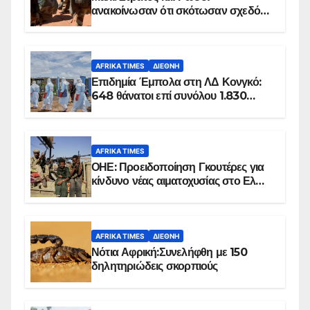
ανακοίνωσαν ότι σκότωσαν σχεδόν
100 τζιχαντιστές
AFRIKA TIMES
ΔΙΕΘΝΉ
Επιδημία Έμπολα στη ΛΔ Κονγκό:
648 θάνατοι επί συνόλου 1.830
επιβεβαιωμένων κρουσμάτων
AFRIKA TIMES
ΟΗΕ: Προειδοποίηση Γκουτέρες για
κίνδυνο νέας αιματοχυσίας στο Ελ
Ομπέιντ του Σουδάν
AFRIKA TIMES
ΔΙΕΘΝΉ
Νότια Αφρική:Συνελήφθη με 150
δηλητηριώδεις σκορπιούς