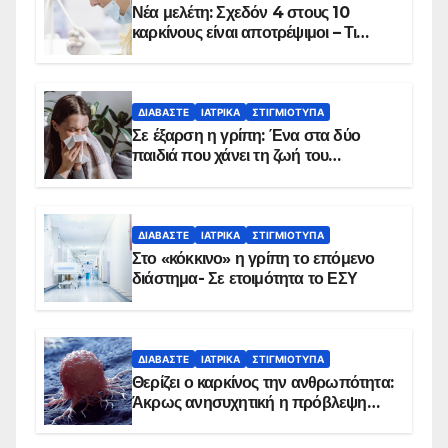
Νέα μελέτη: Σχεδόν 4 στους 10
καρκίνους είναι αποτρέψιμοι – Τι
δείχνουν τα στοιχεία
ΔΙΑΒΆΣΤΕ
ΙΑΤΡΙΚΆ
ΣΤΙΓΜΙΌΤΥΠΑ
Σε έξαρση η γρίπη: Ένα στα δύο
παιδιά που χάνει τη ζωή του
αντιμετωπίζει υποκείμενο νόσημα –
Εμβολιασμό συνιστούν οι ειδικοί
ΔΙΑΒΆΣΤΕ
ΙΑΤΡΙΚΆ
ΣΤΙΓΜΙΌΤΥΠΑ
Στο «κόκκινο» η γρίπη το επόμενο
διάστημα- Σε ετοιμότητα το ΕΣΥ
ΔΙΑΒΆΣΤΕ
ΙΑΤΡΙΚΆ
ΣΤΙΓΜΙΌΤΥΠΑ
Θερίζει ο καρκίνος την ανθρωπότητα:
Άκρως ανησυχητική η πρόβλεψη…