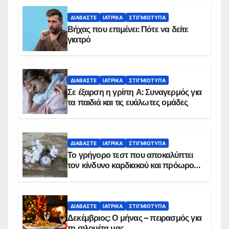
ΔΙΑΒΆΣΤΕ
ΙΑΤΡΙΚΆ
ΣΤΙΓΜΙΌΤΥΠΑ
Βήχας που επιμένει: Πότε να δείτε
γιατρό
ΔΙΑΒΆΣΤΕ
ΙΑΤΡΙΚΆ
ΣΤΙΓΜΙΌΤΥΠΑ
Σε έξαρση η γρίπη Α: Συναγερμός για
τα παιδιά και τις ευάλωτες ομάδες
ΔΙΑΒΆΣΤΕ
ΙΑΤΡΙΚΆ
ΣΤΙΓΜΙΌΤΥΠΑ
Το γρήγορο τεστ που αποκαλύπτει
τον κίνδυνο καρδιακού και πρόωρου
θανάτου
ΔΙΑΒΆΣΤΕ
ΙΑΤΡΙΚΆ
ΣΤΙΓΜΙΌΤΥΠΑ
Δεκέμβριος: Ο μήνας – πειρασμός για
τη σιλουέτα μας