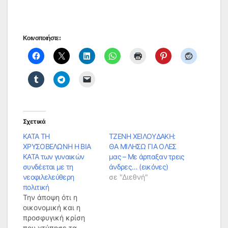
Κοινοποιήστε:
Σχετικά
ΚΑΤΑ ΤΗ
ΤΖΕΝΗ ΧΕΙΛΟΥΔΑΚΗ:
ΧΡΥΣΟΒΕΛΩΝΗ Η ΒΙΑ
ΘΑ ΜΙΛΗΣΩ ΓΙΑ ΟΛΕΣ
ΚΑΤΑ των γυναικών
μας – Με άρπαξαν τρεις
συνδέεται με τη
άνδρες… (εικόνες)
νεοφιλελεύθερη
σε "Διεθνή"
πολιτική
Την άποψη ότι η
οικονομική και η
προσφυγική κρίση
που χτύπησε τα