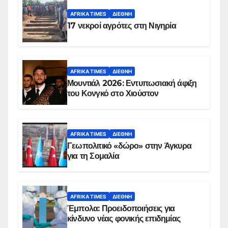
AFRIKA TIMES
ΔΙΕΘΝΉ
17 νεκροί αγρότες στη Νιγηρία
AFRIKA TIMES
ΔΙΕΘΝΉ
Μουντιάλ 2026: Εντυπωσιακή άφιξη
του Κονγκό στο Χιούστον
AFRIKA TIMES
ΔΙΕΘΝΉ
Γεωπολιτικό «δώρο» στην Άγκυρα
για τη Σομαλία
AFRIKA TIMES
ΔΙΕΘΝΉ
Έμπολα: Προειδοποιήσεις για
κίνδυνο νέας φονικής επιδημίας