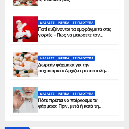
ΔΙΑΒΆΣΤΕ
ΙΑΤΡΙΚΆ
ΣΤΙΓΜΙΌΤΥΠΑ
Γιατί αυξάνονται τα εμφράγματα στις
γιορτές – Πώς να μειώσετε τον
κίνδυνο, σύμφωνα με καρδιολόγο
ΔΙΑΒΆΣΤΕ
ΙΑΤΡΙΚΆ
ΣΤΙΓΜΙΌΤΥΠΑ
Δωρεάν φάρμακα για την
παχυσαρκία: Αρχίζει η αποστολή
sms για τους δικαιούχους – Οι
προϋποθέσεις ένταξης στο
πρόγραμμα
ΔΙΑΒΆΣΤΕ
ΙΑΤΡΙΚΆ
ΣΤΙΓΜΙΌΤΥΠΑ
Πότε πρέπει να παίρνουμε τα
φάρμακα: Πριν, μετά ή κατά τη
διάρκεια του φαγητού;