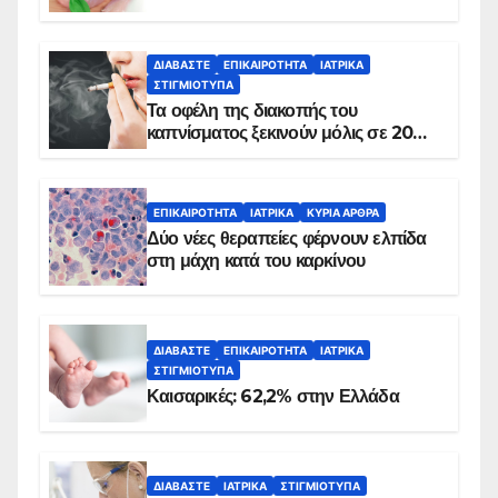
ΔΙΑΒΆΣΤΕ
ΕΠΙΚΑΙΡΌΤΗΤΑ
ΙΑΤΡΙΚΆ
ΣΤΙΓΜΙΌΤΥΠΑ
Τα οφέλη της διακοπής του
καπνίσματος ξεκινούν μόλις σε 20
λεπτά
ΕΠΙΚΑΙΡΌΤΗΤΑ
ΙΑΤΡΙΚΆ
ΚΥΡΙΑ ΑΡΘΡΑ
Δύο νέες θεραπείες φέρνουν ελπίδα
στη μάχη κατά του καρκίνου
ΔΙΑΒΆΣΤΕ
ΕΠΙΚΑΙΡΌΤΗΤΑ
ΙΑΤΡΙΚΆ
ΣΤΙΓΜΙΌΤΥΠΑ
Καισαρικές: 62,2% στην Ελλάδα
ΔΙΑΒΆΣΤΕ
ΙΑΤΡΙΚΆ
ΣΤΙΓΜΙΌΤΥΠΑ