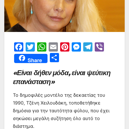
F
T
W
E
Pi
M
T
Vi
a
w
h
m
nt
e
el
b
Μ
Share
c
itt
at
ai
er
s
e
er
οι
«Είναι δήθεν μόδα, είναι ψεύτικη
e
er
s
l
e
s
gr
ρ
επανάσταση»
b
A
st
e
a
α
o
p
n
m
σ
Το δημοφιλές μοντέλο της δεκαετίας του
o
p
g
τε
1990, Τζένη Χειλουδάκη, τοποθετήθηκε
k
er
ίτ
δημόσια για την ταυτότητα φύλου, που έχει
σηκώσει μεγάλη συζήτηση όλο αυτό το
ε
διάστημα.