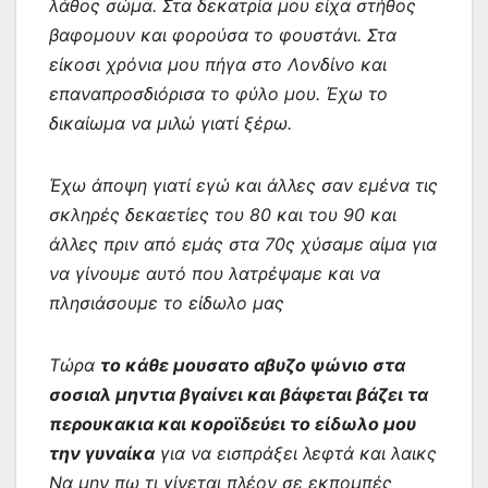
λάθος σώμα. Στα δεκατρία μου είχα στήθος
βαφομουν και φορούσα το φουστάνι. Στα
είκοσι χρόνια μου πήγα στο Λονδίνο και
επαναπροσδιόρισα το φύλο μου. Έχω το
δικαίωμα να μιλώ γιατί ξέρω.
Έχω άποψη γιατί εγώ και άλλες σαν εμένα τις
σκληρές δεκαετίες του 80 και του 90 και
άλλες πριν από εμάς στα 70ς χύσαμε αίμα για
να γίνουμε αυτό που λατρέψαμε και να
πλησιάσουμε το είδωλο μας
Τώρα
το κάθε μουσατο αβυζο ψώνιο στα
σοσιαλ μηντια βγαίνει και βάφεται βάζει τα
περουκακια και κοροϊδεύει το είδωλο μου
την γυναίκα
για να εισπράξει λεφτά και λαικς
Να μην πω τι γίνεται πλέον σε εκπομπές