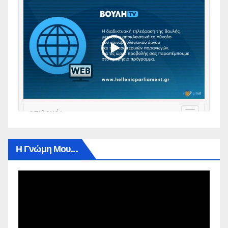
Η Γνώμη Μου…