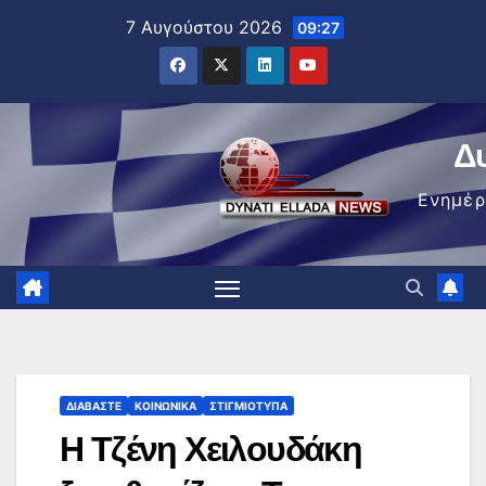
Μετάβαση
7 Αυγούστου 2026
09:27
στο
περιεχόμενο
Δ
Ενημέ
ΔΙΑΒΆΣΤΕ
ΚΟΙΝΩΝΙΚΆ
ΣΤΙΓΜΙΌΤΥΠΑ
Η Τζένη Χειλουδάκη