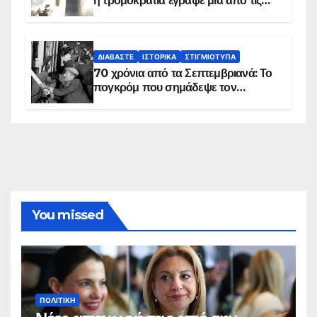
η τρομοκρατία έγραψε μία από τις
πιο μαύρες σελίδες στην ιστορία του
πλανήτη
ΔΙΑΒΆΣΤΕ
ΙΣΤΟΡΙΚΆ
ΣΤΙΓΜΙΌΤΥΠΑ
70 χρόνια από τα Σεπτεμβριανά: Το
πογκρόμ που σημάδεψε τον
ελληνισμό της Κωνσταντινούπολης
You missed
ΠΟΛΙΤΙΚΉ