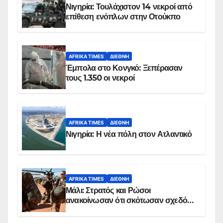
Νιγηρία: Τουλάχιστον 14 νεκροί από
επίθεση ενόπλων στην Οτούκπο
AFRIKA TIMES
ΔΙΕΘΝΉ
Έμπολα στο Κονγκό: Ξεπέρασαν
τους 1.350 οι νεκροί
AFRIKA TIMES
ΔΙΕΘΝΉ
Νιγηρία: Η νέα πόλη στον Ατλαντικό
AFRIKA TIMES
ΔΙΕΘΝΉ
Μάλι: Στρατός και Ρώσοι
ανακοίνωσαν ότι σκότωσαν σχεδόν
100 τζιχαντιστές