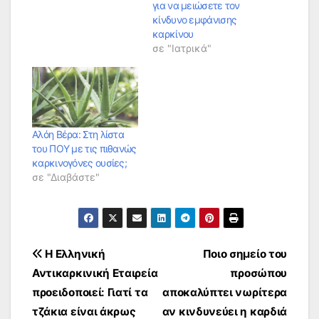
για να μειώσετε τον
κίνδυνο εμφάνισης
καρκίνου
σε "Ιατρικά"
Αλόη Βέρα: Στη λίστα
του ΠΟΥ με τις πιθανώς
καρκινογόνες ουσίες;
σε "Διαβάστε"
Πλοήγηση
Η Ελληνική
Ποιο σημείο του
Αντικαρκινική Εταιρεία
προσώπου
άρθρων
προειδοποιεί: Γιατί τα
αποκαλύπτει νωρίτερα
τζάκια είναι άκρως
αν κινδυνεύει η καρδιά