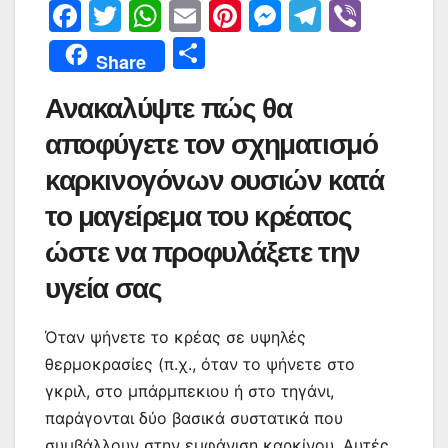
F
T
W
E
Pi
M
T
Vi
a
w
h
m
nt
e
el
b
Μ
Share
c
itt
at
ai
er
s
e
er
οι
Ανακαλύψτε πώς θα
e
er
s
l
e
s
gr
ρ
b
A
st
e
a
αποφύγετε τον σχηματισμό
α
o
p
n
m
σ
καρκινογόνων ουσιών κατά
o
p
g
τε
το μαγείρεμα του κρέατος
k
er
ίτ
ώστε να προφυλάξετε την
ε
υγεία σας
Όταν ψήνετε το κρέας σε υψηλές
θερμοκρασίες (π.χ., όταν το ψήνετε στο
γκριλ, στο μπάρμπεκιου ή στο τηγάνι,
παράγονται δύο βασικά συστατικά που
συμβάλλουν στην εμφάνιση καρκίνου. Αυτές