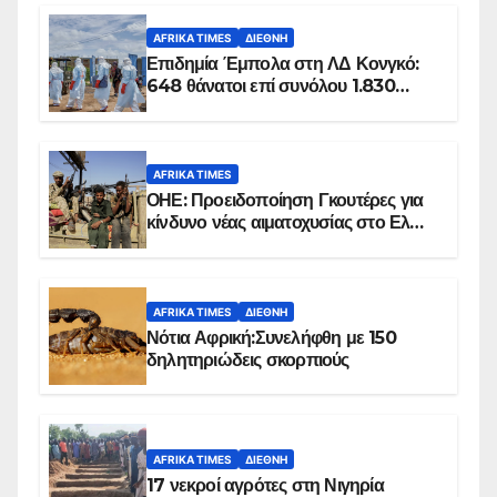
AFRIKA TIMES
ΔΙΕΘΝΉ
Επιδημία Έμπολα στη ΛΔ Κονγκό:
648 θάνατοι επί συνόλου 1.830
επιβεβαιωμένων κρουσμάτων
AFRIKA TIMES
ΟΗΕ: Προειδοποίηση Γκουτέρες για
κίνδυνο νέας αιματοχυσίας στο Ελ
Ομπέιντ του Σουδάν
AFRIKA TIMES
ΔΙΕΘΝΉ
Νότια Αφρική:Συνελήφθη με 150
δηλητηριώδεις σκορπιούς
AFRIKA TIMES
ΔΙΕΘΝΉ
17 νεκροί αγρότες στη Νιγηρία