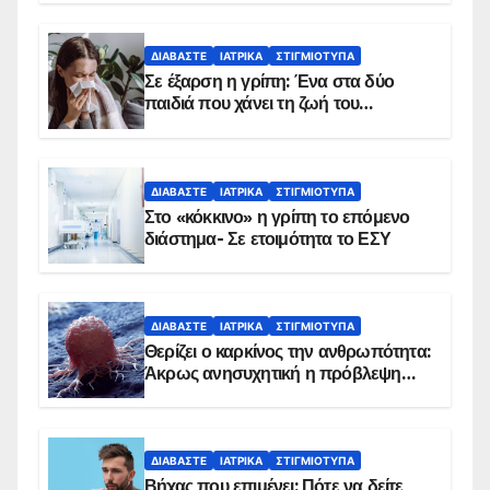
ΔΙΑΒΆΣΤΕ
ΙΑΤΡΙΚΆ
ΣΤΙΓΜΙΌΤΥΠΑ
Σε έξαρση η γρίπη: Ένα στα δύο
παιδιά που χάνει τη ζωή του
αντιμετωπίζει υποκείμενο νόσημα –
Εμβολιασμό συνιστούν οι ειδικοί
ΔΙΑΒΆΣΤΕ
ΙΑΤΡΙΚΆ
ΣΤΙΓΜΙΌΤΥΠΑ
Στο «κόκκινο» η γρίπη το επόμενο
διάστημα- Σε ετοιμότητα το ΕΣΥ
ΔΙΑΒΆΣΤΕ
ΙΑΤΡΙΚΆ
ΣΤΙΓΜΙΌΤΥΠΑ
Θερίζει ο καρκίνος την ανθρωπότητα:
Άκρως ανησυχητική η πρόβλεψη…
ΔΙΑΒΆΣΤΕ
ΙΑΤΡΙΚΆ
ΣΤΙΓΜΙΌΤΥΠΑ
Βήχας που επιμένει: Πότε να δείτε