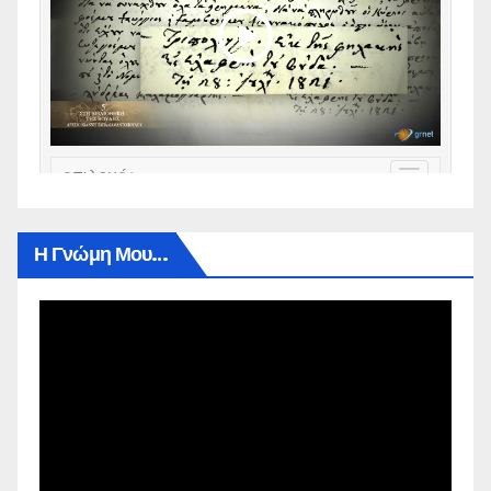
Η Γνώμη Μου…