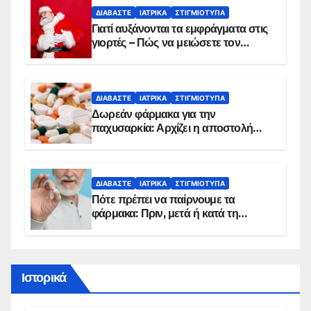
ΔΙΑΒΆΣΤΕ
ΙΑΤΡΙΚΆ
ΣΤΙΓΜΙΌΤΥΠΑ
Γιατί αυξάνονται τα εμφράγματα στις
γιορτές – Πώς να μειώσετε τον
κίνδυνο, σύμφωνα με καρδιολόγο
ΔΙΑΒΆΣΤΕ
ΙΑΤΡΙΚΆ
ΣΤΙΓΜΙΌΤΥΠΑ
Δωρεάν φάρμακα για την
παχυσαρκία: Αρχίζει η αποστολή
sms για τους δικαιούχους – Οι
προϋποθέσεις ένταξης στο
πρόγραμμα
ΔΙΑΒΆΣΤΕ
ΙΑΤΡΙΚΆ
ΣΤΙΓΜΙΌΤΥΠΑ
Πότε πρέπει να παίρνουμε τα
φάρμακα: Πριν, μετά ή κατά τη
διάρκεια του φαγητού;
Ιστορικά