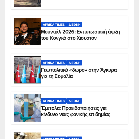
AFRIKA TIMES
ΔΙΕΘΝΉ
Μουντιάλ 2026: Εντυπωσιακή άφιξη
του Κονγκό στο Χιούστον
AFRIKA TIMES
ΔΙΕΘΝΉ
Γεωπολιτικό «δώρο» στην Άγκυρα
για τη Σομαλία
AFRIKA TIMES
ΔΙΕΘΝΉ
Έμπολα: Προειδοποιήσεις για
κίνδυνο νέας φονικής επιδημίας