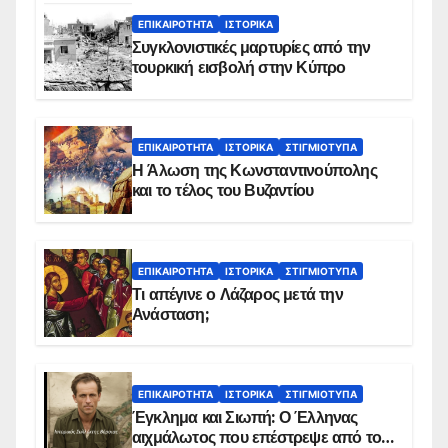
ΕΠΙΚΑΙΡΌΤΗΤΑ
ΙΣΤΟΡΙΚΆ
Συγκλονιστικές μαρτυρίες από την
τουρκική εισβολή στην Κύπρο
ΕΠΙΚΑΙΡΌΤΗΤΑ
ΙΣΤΟΡΙΚΆ
ΣΤΙΓΜΙΌΤΥΠΑ
Η Άλωση της Κωνσταντινούπολης
και το τέλος του Βυζαντίου
ΕΠΙΚΑΙΡΌΤΗΤΑ
ΙΣΤΟΡΙΚΆ
ΣΤΙΓΜΙΌΤΥΠΑ
Τι απέγινε ο Λάζαρος μετά την
Ανάσταση;
ΕΠΙΚΑΙΡΌΤΗΤΑ
ΙΣΤΟΡΙΚΆ
ΣΤΙΓΜΙΌΤΥΠΑ
Έγκλημα και Σιωπή: Ο Έλληνας
αιχμάλωτος που επέστρεψε από το