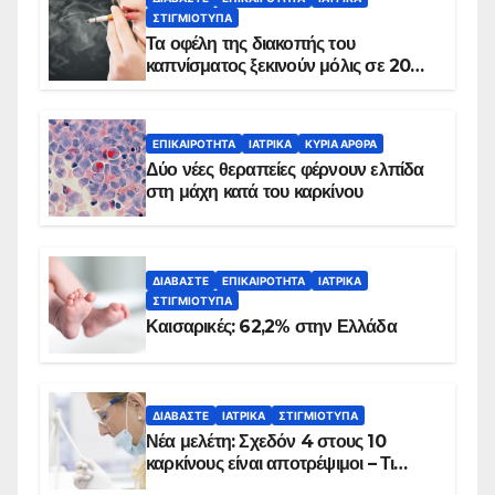
ΣΤΙΓΜΙΌΤΥΠΑ
Τα οφέλη της διακοπής του
καπνίσματος ξεκινούν μόλις σε 20
λεπτά
ΕΠΙΚΑΙΡΌΤΗΤΑ
ΙΑΤΡΙΚΆ
ΚΥΡΙΑ ΑΡΘΡΑ
Δύο νέες θεραπείες φέρνουν ελπίδα
στη μάχη κατά του καρκίνου
ΔΙΑΒΆΣΤΕ
ΕΠΙΚΑΙΡΌΤΗΤΑ
ΙΑΤΡΙΚΆ
ΣΤΙΓΜΙΌΤΥΠΑ
Καισαρικές: 62,2% στην Ελλάδα
ΔΙΑΒΆΣΤΕ
ΙΑΤΡΙΚΆ
ΣΤΙΓΜΙΌΤΥΠΑ
Νέα μελέτη: Σχεδόν 4 στους 10
καρκίνους είναι αποτρέψιμοι – Τι
δείχνουν τα στοιχεία