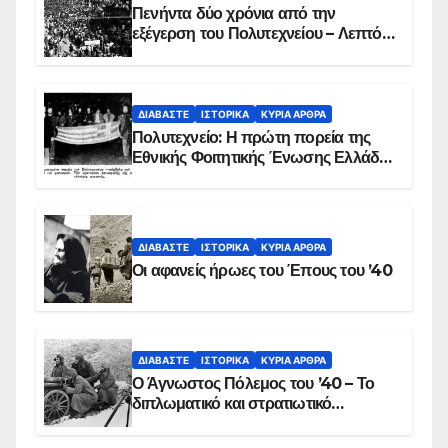
Πενήντα δύο χρόνια από την
εξέγερση του Πολυτεχνείου – Λεπτό
προς λεπτό η εισβολή – ΦΩΤΟ και
ΒΙΝΤΕΟ
ΔΙΑΒΆΣΤΕ
ΙΣΤΟΡΙΚΆ
ΚΥΡΙΑ ΑΡΘΡΑ
Πολυτεχνείο: Η πρώτη πορεία της
Εθνικής Φοιτητικής Ένωσης Ελλάδος
στις 17 Νοεμβρίου 1975 με την
αιματοβαμμένη σημαία
ΔΙΑΒΆΣΤΕ
ΙΣΤΟΡΙΚΆ
ΚΥΡΙΑ ΑΡΘΡΑ
Οι αφανείς ήρωες του Έπους του ’40
ΔΙΑΒΆΣΤΕ
ΙΣΤΟΡΙΚΆ
ΚΥΡΙΑ ΑΡΘΡΑ
Ο Άγνωστος Πόλεμος του ’40 – Το
διπλωματικό και στρατιωτικό
παρασκήνιο