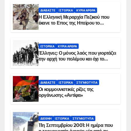
ΔΙΑΒΆΣΤΕ
ΙΣΤΟΡΙΚΆ
ΚΥΡΙΑ ΑΡΘΡΑ
Η Ελληνική Μεραρχία Πεζικού που
έκανε το Επος της Ηπείρου το
χειμώνα του 1940
ΙΣΤΟΡΙΚΆ
ΚΥΡΙΑ ΑΡΘΡΑ
Έλληνες: Ο μόνος λαός που γιορτάζει
την αρχή του πολέμου και όχι το
τέλος του
ΔΙΑΒΆΣΤΕ
ΙΣΤΟΡΙΚΆ
ΣΤΙΓΜΙΌΤΥΠΑ
Οι κομμουνιστικές ρίζες της
οργάνωσης «Αντίφα»
ΔΙΕΘΝΉ
ΙΣΤΟΡΙΚΆ
ΣΤΙΓΜΙΌΤΥΠΑ
11η Σεπτεμβρίου 2001: Η ημέρα που