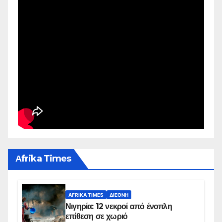
Αfrika Times
AFRIKA TIMES
ΔΙΕΘΝΉ
Νιγηρία: 12 νεκροί από ένοπλη
επίθεση σε χωριό