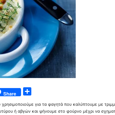
Μ
Share
οι
ου χρησιμοποιούμε για τα φαγητά που καλύπτουμε με τριμ
ρ
ουτύρου ή αβγών και ψήνουμε στο φούρνο μέχρι να σχηματ