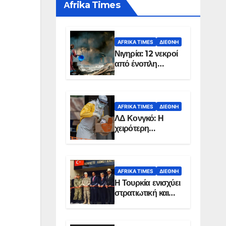
Αfrika Times
AFRIKA TIMES
ΔΙΕΘΝΉ
Νιγηρία: 12 νεκροί
από ένοπλη
επίθεση σε χωριό
AFRIKA TIMES
ΔΙΕΘΝΉ
ΛΔ Κονγκό: Η
χειρότερη
επιδημία Έμπολα
στην ιστορία της
χώρας
AFRIKA TIMES
ΔΙΕΘΝΉ
Η Τουρκία ενισχύει
στρατιωτική και
ενεργειακή
παρουσία στη
Σομαλία