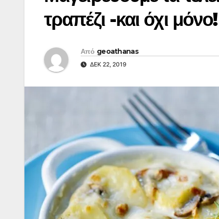
τραπέζι -και όχι μόνο!
Από
geoathanas
ΔΕΚ 22, 2019