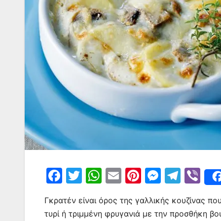
F
T
W
E
Pi
M
T
Vi
a
w
h
m
nt
e
el
b
Γκρατέν είναι όρος της γαλλικής κουζίνας π
c
itt
at
ai
er
s
e
er
τυρί ή τριμμένη φρυγανιά με την προσθήκη β