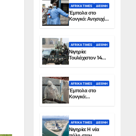
AFRIKA TIMES
ΔΙΕΘΝΉ
Έμπολα στο
Κονγκό: Ανησυχία
για τη μεγάλη
εξάπλωση της
επιδημίας
AFRIKA TIMES
ΔΙΕΘΝΉ
Νιγηρία:
Τουλάχιστον 14
νεκροί από
επίθεση ενόπλων
στην Οτούκπο
AFRIKA TIMES
ΔΙΕΘΝΉ
Έμπολα στο
Κονγκό:
Ξεπέρασαν τους
1.350 οι νεκροί
AFRIKA TIMES
ΔΙΕΘΝΉ
Νιγηρία: Η νέα
πόλη στον