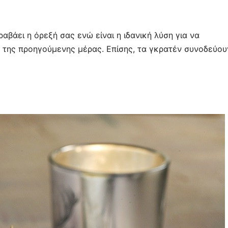
α
σ
τε
ραβάει η όρεξή σας ενώ είναι η ιδανική λύση για να
ίτ
 της προηγούμενης μέρας. Επίσης, τα γκρατέν συνοδεύου
ε