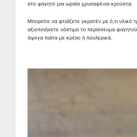
e
er
s
l
e
s
gr
στο φαγητό μια ωραία χρυσαφένια κρούστα.
b
A
st
e
a
o
p
n
m
Μπορείτε να φτιάξετε γκρατέν με ό,τι υλικό τ
o
p
g
αξιοποιήσετε νόστιμα το περίσσευμα φαγητού
k
er
άψογα πιάτα με κρέας ή πουλερικά.