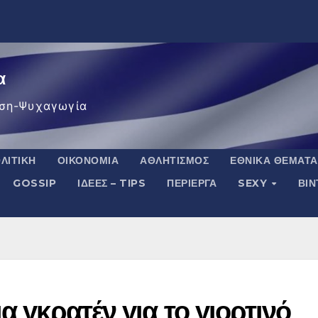
α
ση-Ψυχαγωγία
ΛΙΤΙΚΉ
ΟΙΚΟΝΟΜΊΑ
ΑΘΛΗΤΙΣΜΌΣ
ΕΘΝΙΚΆ ΘΈΜΑΤΑ
GOSSIP
ΙΔΈΕΣ – TIPS
ΠΕΡΊΕΡΓΑ
SEXY
ΒΙ
α γκρατέν για το γιορτινό