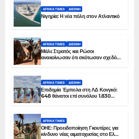
AFRIKA TIMES
ΔΙΕΘΝΉ
Νιγηρία: Η νέα πόλη στον Ατλαντικό
AFRIKA TIMES
ΔΙΕΘΝΉ
Μάλι: Στρατός και Ρώσοι
ανακοίνωσαν ότι σκότωσαν σχεδόν
100 τζιχαντιστές
AFRIKA TIMES
ΔΙΕΘΝΉ
Επιδημία Έμπολα στη ΛΔ Κονγκό:
648 θάνατοι επί συνόλου 1.830
επιβεβαιωμένων κρουσμάτων
AFRIKA TIMES
ΟΗΕ: Προειδοποίηση Γκουτέρες για
κίνδυνο νέας αιματοχυσίας στο Ελ