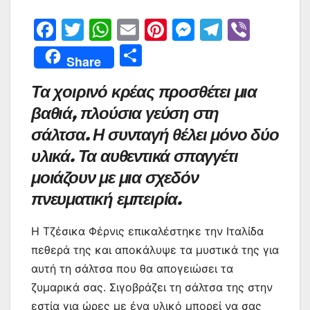
F
T
W
E
Pi
M
T
Vi
a
w
h
m
nt
e
el
b
Μ
Share
c
itt
at
ai
er
s
e
er
οι
Τα χοιρινό κρέας προσθέτει μια
e
er
s
l
e
s
gr
ρ
βαθιά, πλούσια γεύση στη
b
A
st
e
a
α
σάλτσα. Η συνταγή θέλει μόνο δύο
o
p
n
m
σ
υλικά. Τα αυθεντικά σπαγγέτι
o
p
g
τε
μοιάζουν με μια σχεδόν
k
er
ίτ
πνευματική εμπειρία.
ε
Η Τζέσικα Φέρνις επικαλέστηκε την Ιταλίδα
πεθερά της και αποκάλυψε τα μυστικά της για
αυτή τη σάλτσα που θα απογειώσει τα
ζυμαρικά σας. Σιγοβράζει τη σάλτσα της στην
εστία για ώρες με ένα υλικό μπορεί να σας