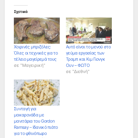
Σχετικά
Χοιρινές μπριζόλες:
Αυτό είναι το μενού στο
Όλες οι τεχνικές για το
γεύμα εργασίας των
τέλειο μαγείρεμά τους
Τραμπ και Κιμ Γιονγκ
σε "Μαγειρική"
Ουν – ΦΩΤΟ
σε "Διεθνή"
Συνταγή για
μακαρονάδα με
μανιτάρια του Gordon
Ramsay – Ιδανικό πιάτο
για το φθινόπωρο