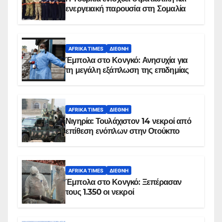
ενεργειακή παρουσία στη Σομαλία
AFRIKA TIMES
ΔΙΕΘΝΉ
Έμπολα στο Κονγκό: Ανησυχία για
τη μεγάλη εξάπλωση της επιδημίας
AFRIKA TIMES
ΔΙΕΘΝΉ
Νιγηρία: Τουλάχιστον 14 νεκροί από
επίθεση ενόπλων στην Οτούκπο
AFRIKA TIMES
ΔΙΕΘΝΉ
Έμπολα στο Κονγκό: Ξεπέρασαν
τους 1.350 οι νεκροί