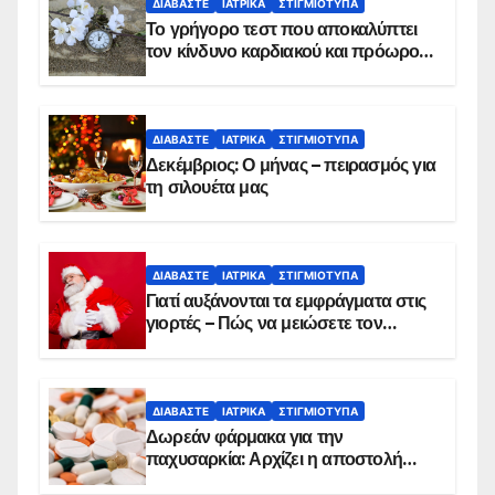
ΔΙΑΒΆΣΤΕ
ΙΑΤΡΙΚΆ
ΣΤΙΓΜΙΌΤΥΠΑ
Το γρήγορο τεστ που αποκαλύπτει
τον κίνδυνο καρδιακού και πρόωρου
θανάτου
ΔΙΑΒΆΣΤΕ
ΙΑΤΡΙΚΆ
ΣΤΙΓΜΙΌΤΥΠΑ
Δεκέμβριος: Ο μήνας – πειρασμός για
τη σιλουέτα μας
ΔΙΑΒΆΣΤΕ
ΙΑΤΡΙΚΆ
ΣΤΙΓΜΙΌΤΥΠΑ
Γιατί αυξάνονται τα εμφράγματα στις
γιορτές – Πώς να μειώσετε τον
κίνδυνο, σύμφωνα με καρδιολόγο
ΔΙΑΒΆΣΤΕ
ΙΑΤΡΙΚΆ
ΣΤΙΓΜΙΌΤΥΠΑ
Δωρεάν φάρμακα για την
παχυσαρκία: Αρχίζει η αποστολή
sms για τους δικαιούχους – Οι