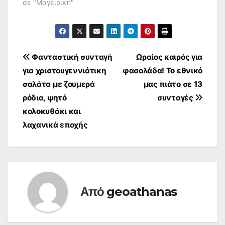
σε "Μαγειρική"
Πλοήγηση
Φανταστική συνταγή
Ωραίος καιρός για
για χριστουγεννιάτικη
φασολάδα! Το εθνικό
άρθρων
σαλάτα με ζουμερά
μας πιάτο σε 13
ρόδια, ψητό
συνταγές
κολοκυθάκι και
λαχανικά εποχής
Από
geoathanas