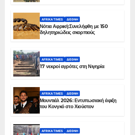
Ομπέιντ του Σουδάν
AFRIKA TIMES
ΔΙΕΘΝΉ
Νότια Αφρική:Συνελήφθη με 150
δηλητηριώδεις σκορπιούς
AFRIKA TIMES
ΔΙΕΘΝΉ
17 νεκροί αγρότες στη Νιγηρία
AFRIKA TIMES
ΔΙΕΘΝΉ
Μουντιάλ 2026: Εντυπωσιακή άφιξη
του Κονγκό στο Χιούστον
AFRIKA TIMES
ΔΙΕΘΝΉ