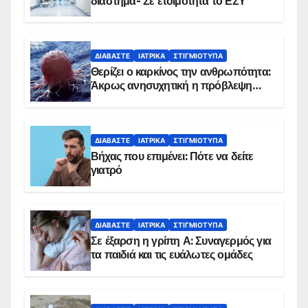
διάστημα- Σε ετοιμότητα το ΕΣΥ
ΔΙΑΒΆΣΤΕ
ΙΑΤΡΙΚΆ
ΣΤΙΓΜΙΌΤΥΠΑ
Θερίζει ο καρκίνος την ανθρωπότητα:
Άκρως ανησυχητική η πρόβλεψη…
ΔΙΑΒΆΣΤΕ
ΙΑΤΡΙΚΆ
ΣΤΙΓΜΙΌΤΥΠΑ
Βήχας που επιμένει: Πότε να δείτε
γιατρό
ΔΙΑΒΆΣΤΕ
ΙΑΤΡΙΚΆ
ΣΤΙΓΜΙΌΤΥΠΑ
Σε έξαρση η γρίπη Α: Συναγερμός για
τα παιδιά και τις ευάλωτες ομάδες