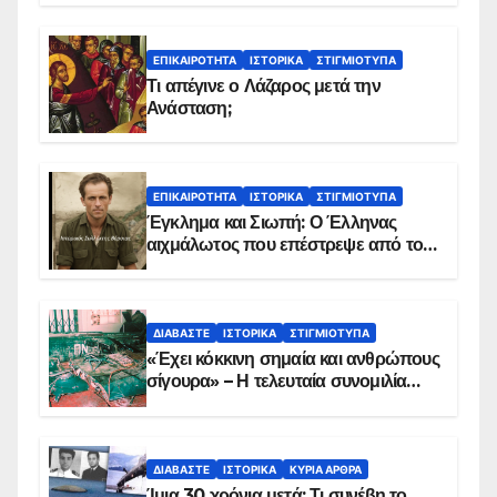
ΕΠΙΚΑΙΡΌΤΗΤΑ
ΙΣΤΟΡΙΚΆ
ΣΤΙΓΜΙΌΤΥΠΑ
Τι απέγινε ο Λάζαρος μετά την
Ανάσταση;
ΕΠΙΚΑΙΡΌΤΗΤΑ
ΙΣΤΟΡΙΚΆ
ΣΤΙΓΜΙΌΤΥΠΑ
Έγκλημα και Σιωπή: Ο Έλληνας
αιχμάλωτος που επέστρεψε από το
Παραπέτασμα
ΔΙΑΒΆΣΤΕ
ΙΣΤΟΡΙΚΆ
ΣΤΙΓΜΙΌΤΥΠΑ
«Έχει κόκκινη σημαία και ανθρώπους
σίγουρα» – Η τελευταία συνομιλία
των ηρώων στα Ίμια, πριν τη
συντριβή του ελικοπτέρου
ΔΙΑΒΆΣΤΕ
ΙΣΤΟΡΙΚΆ
ΚΥΡΙΑ ΑΡΘΡΑ
Ίμια 30 χρόνια μετά: Τι συνέβη το