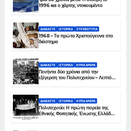
1996 και ο χάρτης ντοκουμέντο
ΔΙΑΒΆΣΤΕ
ΙΣΤΟΡΙΚΆ
ΣΤΙΓΜΙΌΤΥΠΑ
1968 – Τα πρώτα Χριστούγεννα στο
διάστημα
ΔΙΑΒΆΣΤΕ
ΙΣΤΟΡΙΚΆ
ΚΥΡΙΑ ΑΡΘΡΑ
Πενήντα δύο χρόνια από την
εξέγερση του Πολυτεχνείου – Λεπτό
προς λεπτό η εισβολή – ΦΩΤΟ και
ΒΙΝΤΕΟ
ΔΙΑΒΆΣΤΕ
ΙΣΤΟΡΙΚΆ
ΚΥΡΙΑ ΑΡΘΡΑ
Πολυτεχνείο: Η πρώτη πορεία της
Εθνικής Φοιτητικής Ένωσης Ελλάδος
στις 17 Νοεμβρίου 1975 με την
αιματοβαμμένη σημαία