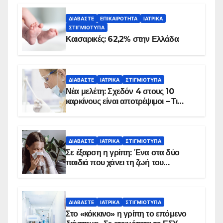
ΔΙΑΒΆΣΤΕ
ΕΠΙΚΑΙΡΌΤΗΤΑ
ΙΑΤΡΙΚΆ
ΣΤΙΓΜΙΌΤΥΠΑ
Καισαρικές: 62,2% στην Ελλάδα
ΔΙΑΒΆΣΤΕ
ΙΑΤΡΙΚΆ
ΣΤΙΓΜΙΌΤΥΠΑ
Νέα μελέτη: Σχεδόν 4 στους 10
καρκίνους είναι αποτρέψιμοι – Τι
δείχνουν τα στοιχεία
ΔΙΑΒΆΣΤΕ
ΙΑΤΡΙΚΆ
ΣΤΙΓΜΙΌΤΥΠΑ
Σε έξαρση η γρίπη: Ένα στα δύο
παιδιά που χάνει τη ζωή του
αντιμετωπίζει υποκείμενο νόσημα –
Εμβολιασμό συνιστούν οι ειδικοί
ΔΙΑΒΆΣΤΕ
ΙΑΤΡΙΚΆ
ΣΤΙΓΜΙΌΤΥΠΑ
Στο «κόκκινο» η γρίπη το επόμενο