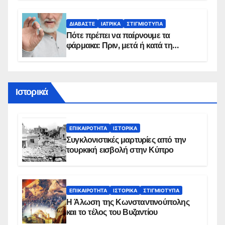
προϋποθέσεις ένταξης στο
πρόγραμμα
ΔΙΑΒΆΣΤΕ
ΙΑΤΡΙΚΆ
ΣΤΙΓΜΙΌΤΥΠΑ
Πότε πρέπει να παίρνουμε τα
φάρμακα: Πριν, μετά ή κατά τη
διάρκεια του φαγητού;
Ιστορικά
ΕΠΙΚΑΙΡΌΤΗΤΑ
ΙΣΤΟΡΙΚΆ
Συγκλονιστικές μαρτυρίες από την
τουρκική εισβολή στην Κύπρο
ΕΠΙΚΑΙΡΌΤΗΤΑ
ΙΣΤΟΡΙΚΆ
ΣΤΙΓΜΙΌΤΥΠΑ
Η Άλωση της Κωνσταντινούπολης
και το τέλος του Βυζαντίου