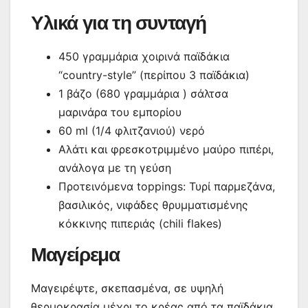
Υλικά για τη συνταγή
450 γραμμάρια χοιρινά παϊδάκια
“country-style” (περίπου 3 παϊδάκια)
1 βάζο (680 γραμμάρια ) σάλτσα
μαρινάρα του εμπορίου
60 ml (1/4 φλιτζανιού) νερό
Αλάτι και φρεσκοτριμμένο μαύρο πιπέρι,
ανάλογα με τη γεύση
Προτεινόμενα toppings: Τυρί παρμεζάνα,
βασιλικός, νιφάδες θρυμματισμένης
κόκκινης πιπεριάς (chili flakes)
Μαγείρεμα
Μαγειρέψτε, σκεπασμένα, σε υψηλή
θερμοκρασία μέχρι το κρέας από τα παϊδάκια