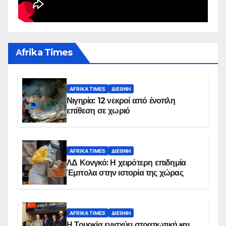
Αfrika Times
AFRIKA TIMES
ΔΙΕΘΝΉ
Νιγηρία: 12 νεκροί από ένοπλη
επίθεση σε χωριό
AFRIKA TIMES
ΔΙΕΘΝΉ
ΛΔ Κονγκό: Η χειρότερη επιδημία
Έμπολα στην ιστορία της χώρας
AFRIKA TIMES
ΔΙΕΘΝΉ
Η Τουρκία ενισχύει στρατιωτική και