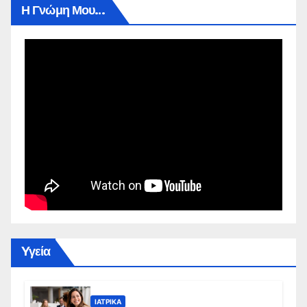
Η Γνώμη Μου…
Yγεία
ΙΑΤΡΙΚΆ