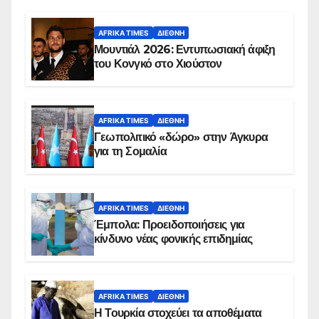
AFRIKA TIMES
ΔΙΕΘΝΉ
Μουντιάλ 2026: Εντυπωσιακή άφιξη
του Κονγκό στο Χιούστον
AFRIKA TIMES
ΔΙΕΘΝΉ
Γεωπολιτικό «δώρο» στην Άγκυρα
για τη Σομαλία
AFRIKA TIMES
ΔΙΕΘΝΉ
Έμπολα: Προειδοποιήσεις για
κίνδυνο νέας φονικής επιδημίας
AFRIKA TIMES
ΔΙΕΘΝΉ
Η Τουρκία στοχεύει τα αποθέματα