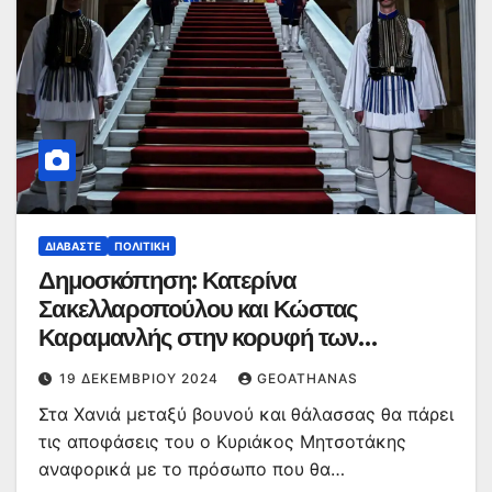
ΔΙΑΒΆΣΤΕ
ΠΟΛΙΤΙΚΉ
Δημοσκόπηση: Κατερίνα
Σακελλαροπούλου και Κώστας
Καραμανλής στην κορυφή των
προτιμήσεων για ΠτΔ
19 ΔΕΚΕΜΒΡΊΟΥ 2024
GEOATHANAS
Στα Χανιά μεταξύ βουνού και θάλασσας θα πάρει
τις αποφάσεις του ο Κυριάκος Μητσοτάκης
αναφορικά με το πρόσωπο που θα…