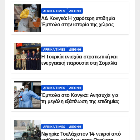
AFRIKA TIMES
ΔΙΕΘΝΉ
ΛΔ Κονγκό: Η χειρότερη επιδημία
Έμπολα στην ιστορία της χώρας
AFRIKA TIMES
ΔΙΕΘΝΉ
Η Τουρκία ενισχύει στρατιωτική και
ενεργειακή παρουσία στη Σομαλία
AFRIKA TIMES
ΔΙΕΘΝΉ
Έμπολα στο Κονγκό: Ανησυχία για
τη μεγάλη εξάπλωση της επιδημίας
AFRIKA TIMES
ΔΙΕΘΝΉ
Νιγηρία: Τουλάχιστον 14 νεκροί από