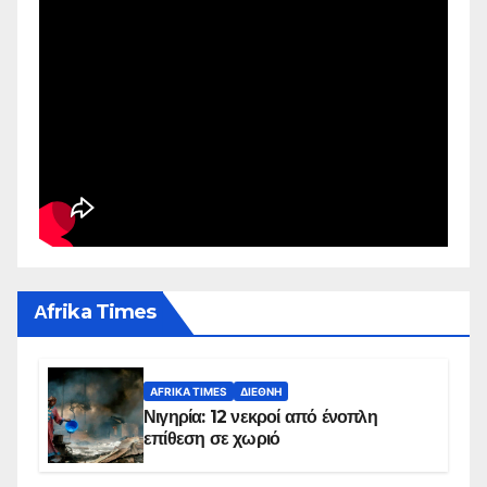
Αfrika Times
AFRIKA TIMES
ΔΙΕΘΝΉ
Νιγηρία: 12 νεκροί από ένοπλη
επίθεση σε χωριό