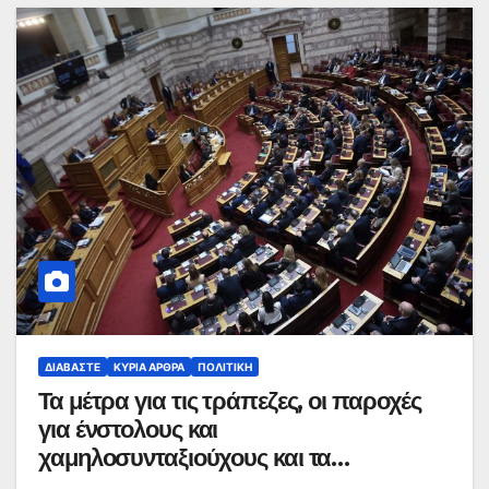
ΔΙΑΒΆΣΤΕ
ΚΥΡΙΑ ΑΡΘΡΑ
ΠΟΛΙΤΙΚΉ
Τα μέτρα για τις τράπεζες, οι παροχές
για ένστολους και
χαμηλοσυνταξιούχους και τα
«μηνύματα» στο εσωτερικό της ΚΟ της