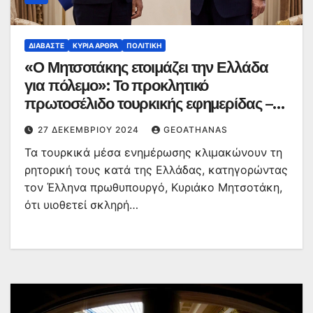
ΔΙΑΒΆΣΤΕ
ΚΥΡΙΑ ΑΡΘΡΑ
ΠΟΛΙΤΙΚΉ
«Ο Μητσοτάκης ετοιμάζει την Ελλάδα
για πόλεμο»: Το προκλητικό
πρωτοσέλιδο τουρκικής εφημερίδας –
«Δεν έχουμε επεκτατικές διαθέσεις» λέει
27 ΔΕΚΕΜΒΡΊΟΥ 2024
GEOATHANAS
ο Γιάννης Κεφαλογιάννης
Τα τουρκικά μέσα ενημέρωσης κλιμακώνουν τη
ρητορική τους κατά της Ελλάδας, κατηγορώντας
τον Έλληνα πρωθυπουργό, Κυριάκο Μητσοτάκη,
ότι υιοθετεί σκληρή…