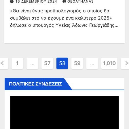
16 ΔΕΚΕΜΒΡΊΟΥ 2024
GEOATHANAS
τράπεζες
«Θα είναι ένας προϋπολογισμός ο οποίος θα
συμβάλει στο να έχουμε ένα καλύτερο 2025»
δήλωσε o υπουργός Υγείας Άδωνις Γεωργιάδης…
ελιδοποίηση
1
…
57
58
59
…
1,010
άρθρων
ΠΟΛΙΤΙΚΕΣ ΣΥΝΔΕΣΕΙΣ