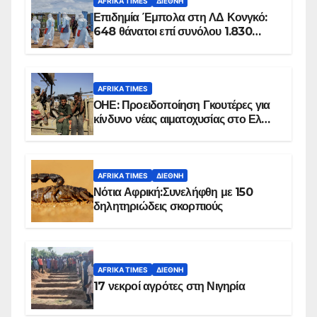
AFRIKA TIMES
ΔΙΕΘΝΉ
Επιδημία Έμπολα στη ΛΔ Κονγκό:
648 θάνατοι επί συνόλου 1.830
επιβεβαιωμένων κρουσμάτων
AFRIKA TIMES
ΟΗΕ: Προειδοποίηση Γκουτέρες για
κίνδυνο νέας αιματοχυσίας στο Ελ
Ομπέιντ του Σουδάν
AFRIKA TIMES
ΔΙΕΘΝΉ
Νότια Αφρική:Συνελήφθη με 150
δηλητηριώδεις σκορπιούς
AFRIKA TIMES
ΔΙΕΘΝΉ
17 νεκροί αγρότες στη Νιγηρία