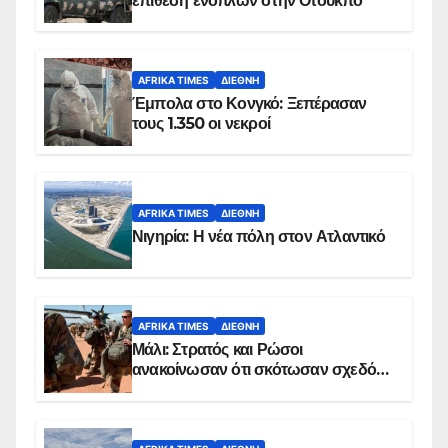
επίθεση ενόπλων στην Οτούκπο
AFRIKA TIMES
ΔΙΕΘΝΉ
Έμπολα στο Κονγκό: Ξεπέρασαν
τους 1.350 οι νεκροί
AFRIKA TIMES
ΔΙΕΘΝΉ
Νιγηρία: Η νέα πόλη στον Ατλαντικό
AFRIKA TIMES
ΔΙΕΘΝΉ
Μάλι: Στρατός και Ρώσοι
ανακοίνωσαν ότι σκότωσαν σχεδόν
100 τζιχαντιστές