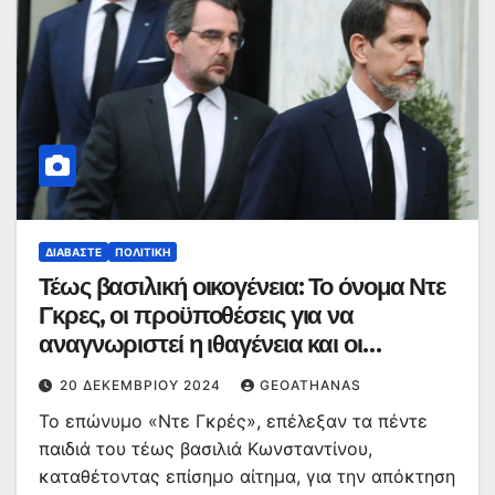
ΔΙΑΒΆΣΤΕ
ΠΟΛΙΤΙΚΉ
Τέως βασιλική οικογένεια: Το όνομα Ντε
Γκρες, οι προϋποθέσεις για να
αναγνωριστεί η ιθαγένεια και οι
πολιτικές αντιδράσεις
20 ΔΕΚΕΜΒΡΊΟΥ 2024
GEOATHANAS
Το επώνυμο «Ντε Γκρές», επέλεξαν τα πέντε
παιδιά του τέως βασιλιά Κωνσταντίνου,
καταθέτοντας επίσημο αίτημα, για την απόκτηση