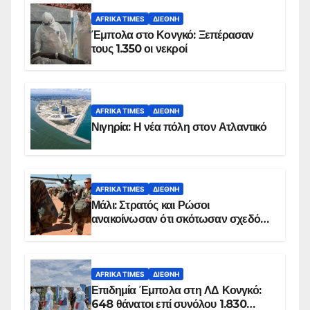
AFRIKA TIMES
ΔΙΕΘΝΉ
Έμπολα στο Κονγκό: Ξεπέρασαν
τους 1.350 οι νεκροί
AFRIKA TIMES
ΔΙΕΘΝΉ
Νιγηρία: Η νέα πόλη στον Ατλαντικό
AFRIKA TIMES
ΔΙΕΘΝΉ
Μάλι: Στρατός και Ρώσοι
ανακοίνωσαν ότι σκότωσαν σχεδόν
100 τζιχαντιστές
AFRIKA TIMES
ΔΙΕΘΝΉ
Επιδημία Έμπολα στη ΛΔ Κονγκό:
648 θάνατοι επί συνόλου 1.830