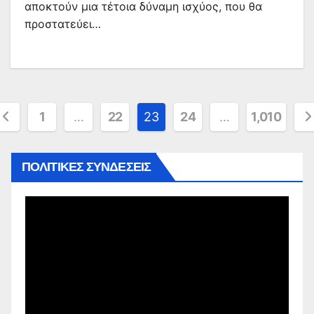
αποκτούν μια τέτοια δύναμη ισχύος, που θα
προστατεύει…
ελιδοποίηση
1
…
22
23
24
…
1,010
άρθρων
ΠΟΛΙΤΙΚΕΣ ΣΥΝΔΕΣΕΙΣ