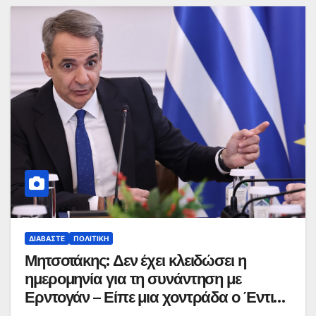
ΔΙΑΒΆΣΤΕ
ΠΟΛΙΤΙΚΉ
Μητσοτάκης: Δεν έχει κλειδώσει η
ημερομηνία για τη συνάντηση με
Ερντογάν – Είπε μια χοντράδα ο Έντι
Ράμα, νομίζω το κατάλαβε