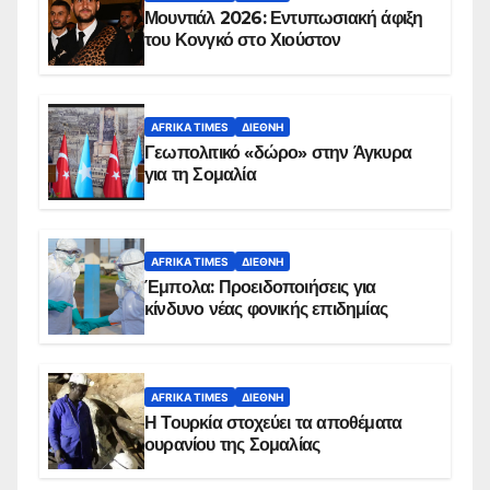
Μουντιάλ 2026: Εντυπωσιακή άφιξη
του Κονγκό στο Χιούστον
AFRIKA TIMES
ΔΙΕΘΝΉ
Γεωπολιτικό «δώρο» στην Άγκυρα
για τη Σομαλία
AFRIKA TIMES
ΔΙΕΘΝΉ
Έμπολα: Προειδοποιήσεις για
κίνδυνο νέας φονικής επιδημίας
AFRIKA TIMES
ΔΙΕΘΝΉ
Η Τουρκία στοχεύει τα αποθέματα
ουρανίου της Σομαλίας