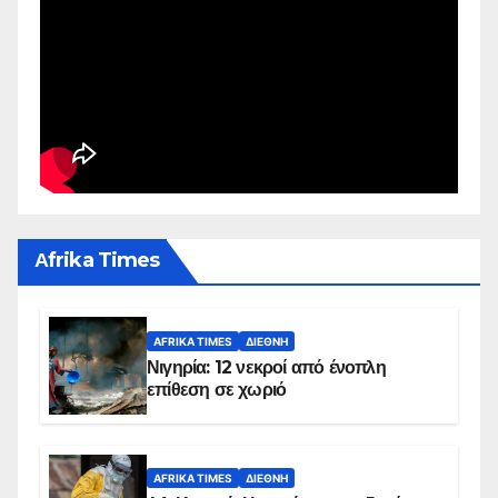
Αfrika Times
AFRIKA TIMES
ΔΙΕΘΝΉ
Νιγηρία: 12 νεκροί από ένοπλη
επίθεση σε χωριό
AFRIKA TIMES
ΔΙΕΘΝΉ