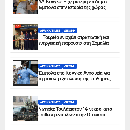
ΛΔ Κονγκό: Η χειρότερη επιδημία
Έμπολα στην ιστορία της χώρας
AFRIKA TIMES
ΔΙΕΘΝΉ
Η Τουρκία ενισχύει στρατιωτική και
ενεργειακή παρουσία στη Σομαλία
AFRIKA TIMES
ΔΙΕΘΝΉ
Έμπολα στο Κονγκό: Ανησυχία για
τη μεγάλη εξάπλωση της επιδημίας
AFRIKA TIMES
ΔΙΕΘΝΉ
Νιγηρία: Τουλάχιστον 14 νεκροί από
επίθεση ενόπλων στην Οτούκπο