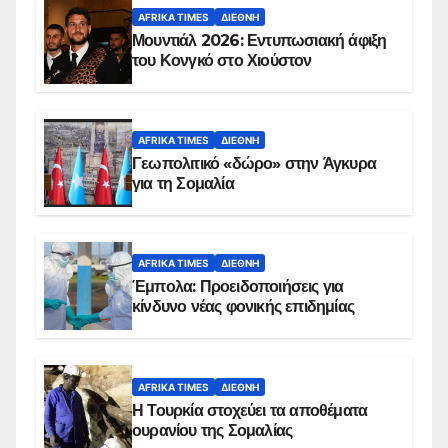
AFRIKA TIMES
ΔΙΕΘΝΉ
Μουντιάλ 2026: Εντυπωσιακή άφιξη
του Κονγκό στο Χιούστον
AFRIKA TIMES
ΔΙΕΘΝΉ
Γεωπολιτικό «δώρο» στην Άγκυρα
για τη Σομαλία
AFRIKA TIMES
ΔΙΕΘΝΉ
Έμπολα: Προειδοποιήσεις για
κίνδυνο νέας φονικής επιδημίας
AFRIKA TIMES
ΔΙΕΘΝΉ
Η Τουρκία στοχεύει τα αποθέματα
ουρανίου της Σομαλίας