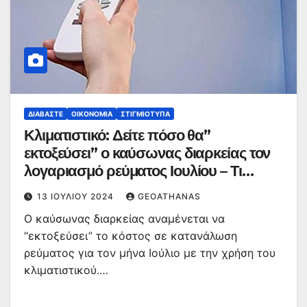
ΔΙΑΒΆΣΤΕ
ΟΙΚΟΝΟΜΊΑ
ΣΤΙΓΜΙΌΤΥΠΑ
Κλιματιστικό: Δείτε πόσο θα”
εκτοξεύσει” ο καύσωνας διαρκείας τον
λογαριασμό ρεύματος Ιουλίου – Τι
μπορείτε να κάνετε για να το αποφύγετε
13 ΙΟΥΛΊΟΥ 2024
GEOATHANAS
Ο καύσωνας διαρκείας αναμένεται να
“εκτοξεύσει” το κόστος σε κατανάλωση
ρεύματος για τον μήνα Ιούλιο με την χρήση του
κλιματιστικού.…