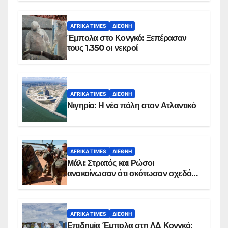
AFRIKA TIMES
ΔΙΕΘΝΉ
Έμπολα στο Κονγκό: Ξεπέρασαν
τους 1.350 οι νεκροί
AFRIKA TIMES
ΔΙΕΘΝΉ
Νιγηρία: Η νέα πόλη στον Ατλαντικό
AFRIKA TIMES
ΔΙΕΘΝΉ
Μάλι: Στρατός και Ρώσοι
ανακοίνωσαν ότι σκότωσαν σχεδόν
100 τζιχαντιστές
AFRIKA TIMES
ΔΙΕΘΝΉ
Επιδημία Έμπολα στη ΛΔ Κονγκό: