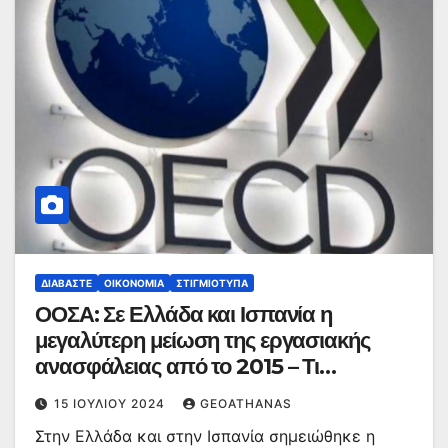
ΔΙΑΒΆΣΤΕ
ΟΙΚΟΝΟΜΊΑ
ΣΤΙΓΜΙΌΤΥΠΑ
ΟΟΣΑ: Σε Ελλάδα και Ισπανία η
μεγαλύτερη μείωση της εργασιακής
ανασφάλειας από το 2015 – Τι
αποκαλύπτει σε έκθεση
15 ΙΟΥΛΊΟΥ 2024
GEOATHANAS
Στην Ελλάδα και στην Ισπανία σημειώθηκε η