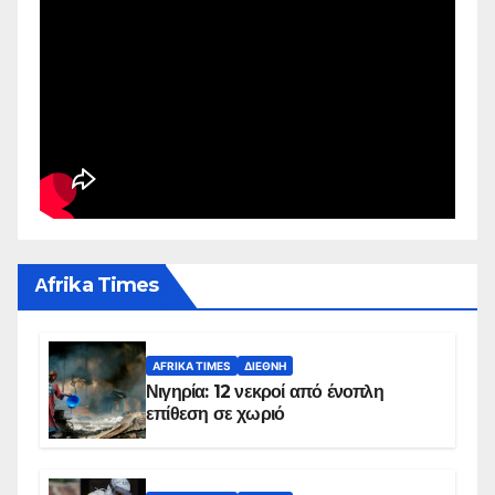
Αfrika Times
AFRIKA TIMES
ΔΙΕΘΝΉ
Νιγηρία: 12 νεκροί από ένοπλη
επίθεση σε χωριό