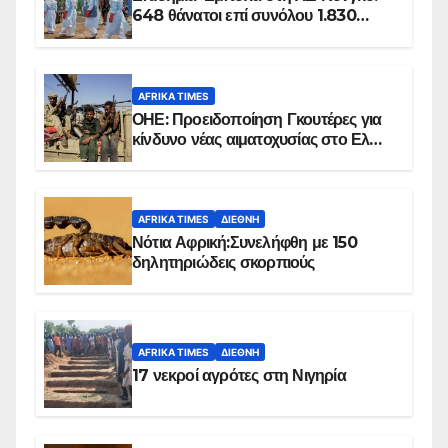
648 θάνατοι επί συνόλου 1.830
επιβεβαιωμένων κρουσμάτων
AFRIKA TIMES
ΟΗΕ: Προειδοποίηση Γκουτέρες για
κίνδυνο νέας αιματοχυσίας στο Ελ
Ομπέιντ του Σουδάν
AFRIKA TIMES
ΔΙΕΘΝΉ
Νότια Αφρική:Συνελήφθη με 150
δηλητηριώδεις σκορπιούς
AFRIKA TIMES
ΔΙΕΘΝΉ
17 νεκροί αγρότες στη Νιγηρία