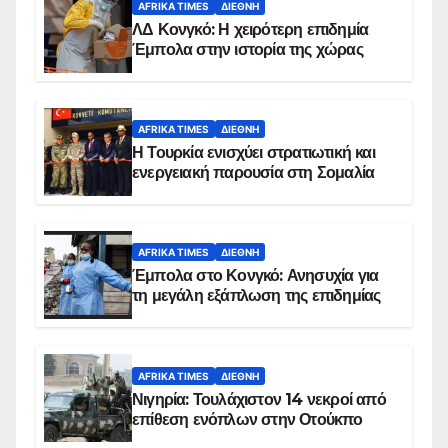
AFRIKA TIMES
ΔΙΕΘΝΉ
ΛΔ Κονγκό: Η χειρότερη επιδημία
Έμπολα στην ιστορία της χώρας
AFRIKA TIMES
ΔΙΕΘΝΉ
Η Τουρκία ενισχύει στρατιωτική και
ενεργειακή παρουσία στη Σομαλία
AFRIKA TIMES
ΔΙΕΘΝΉ
Έμπολα στο Κονγκό: Ανησυχία για
τη μεγάλη εξάπλωση της επιδημίας
AFRIKA TIMES
ΔΙΕΘΝΉ
Νιγηρία: Τουλάχιστον 14 νεκροί από
επίθεση ενόπλων στην Οτούκπο