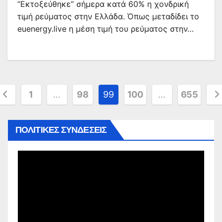
“Εκτοξεύθηκε” σήμερα κατά 60% η χονδρική
τιμή ρεύματος στην Ελλάδα. Όπως μεταδίδει το
euenergy.live η μέση τιμή του ρεύματος στην…
ελιδοποίηση
1
…
98
99
100
…
655
άρθρων
ΠΟΛΙΤΙΚΕΣ ΣΥΝΔΕΣΕΙΣ