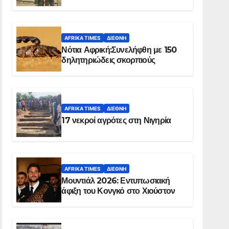
Ελ Ομπέιντ του Σουδάν
AFRIKA TIMES
ΔΙΕΘΝΉ
Νότια Αφρική:Συνελήφθη με 150
δηλητηριώδεις σκορπιούς
AFRIKA TIMES
ΔΙΕΘΝΉ
17 νεκροί αγρότες στη Νιγηρία
AFRIKA TIMES
ΔΙΕΘΝΉ
Μουντιάλ 2026: Εντυπωσιακή
άφιξη του Κονγκό στο Χιούστον