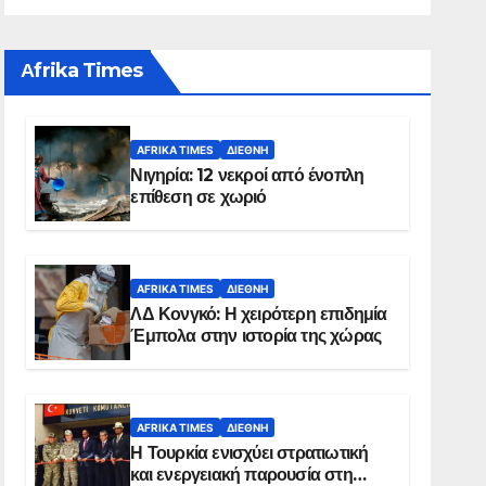
Αfrika Times
AFRIKA TIMES
ΔΙΕΘΝΉ
Νιγηρία: 12 νεκροί από ένοπλη
επίθεση σε χωριό
AFRIKA TIMES
ΔΙΕΘΝΉ
ΛΔ Κονγκό: Η χειρότερη επιδημία
Έμπολα στην ιστορία της χώρας
AFRIKA TIMES
ΔΙΕΘΝΉ
Η Τουρκία ενισχύει στρατιωτική
και ενεργειακή παρουσία στη