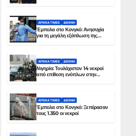
Σομαλία
AFRIKA TIMES
ΔΙΕΘΝΉ
Έμπολα στο Κονγκό: Ανησυχία
για τη μεγάλη εξάπλωση της
επιδημίας
AFRIKA TIMES
ΔΙΕΘΝΉ
Νιγηρία: Τουλάχιστον 14 νεκροί
από επίθεση ενόπλων στην
Οτούκπο
AFRIKA TIMES
ΔΙΕΘΝΉ
Έμπολα στο Κονγκό: Ξεπέρασαν
τους 1.350 οι νεκροί