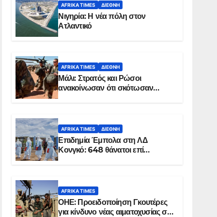
AFRIKA TIMES
ΔΙΕΘΝΉ
Νιγηρία: Η νέα πόλη στον
Ατλαντικό
AFRIKA TIMES
ΔΙΕΘΝΉ
Μάλι: Στρατός και Ρώσοι
ανακοίνωσαν ότι σκότωσαν
σχεδόν 100 τζιχαντιστές
AFRIKA TIMES
ΔΙΕΘΝΉ
Επιδημία Έμπολα στη ΛΔ
Κονγκό: 648 θάνατοι επί
συνόλου 1.830 επιβεβαιωμένων
κρουσμάτων
AFRIKA TIMES
ΟΗΕ: Προειδοποίηση Γκουτέρες
για κίνδυνο νέας αιματοχυσίας στο