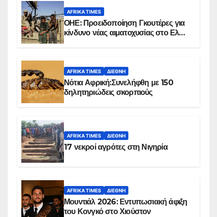
AFRIKA TIMES
ΟΗΕ: Προειδοποίηση Γκουτέρες για
κίνδυνο νέας αιματοχυσίας στο Ελ
Ομπέιντ του Σουδάν
AFRIKA TIMES
ΔΙΕΘΝΉ
Νότια Αφρική:Συνελήφθη με 150
δηλητηριώδεις σκορπιούς
AFRIKA TIMES
ΔΙΕΘΝΉ
17 νεκροί αγρότες στη Νιγηρία
AFRIKA TIMES
ΔΙΕΘΝΉ
Μουντιάλ 2026: Εντυπωσιακή άφιξη
του Κονγκό στο Χιούστον