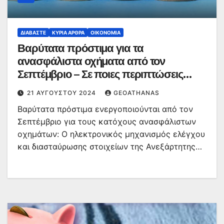
ΔΙΑΒΆΣΤΕ
ΚΥΡΙΑ ΑΡΘΡΑ
ΟΙΚΟΝΟΜΊΑ
Βαρύτατα πρόστιμα για τα
ανασφάλιστα οχήματα από τον
Σεπτέμβριο – Σε ποιες περιπτώσεις
φτάνουν έως και τα 30.000 ευρώ
21 ΑΥΓΟΎΣΤΟΥ 2024
GEOATHANAS
Βαρύτατα πρόστιμα ενεργοποιούνται από τον
Σεπτέμβριο για τους κατόχους ανασφάλιστων
οχημάτων: Ο ηλεκτρονικός μηχανισμός ελέγχου
και διασταύρωσης στοιχείων της Ανεξάρτητης…