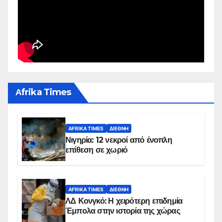
Αfrika Times
AFRIKA TIMES
ΔΙΕΘΝΉ
Νιγηρία: 12 νεκροί από ένοπλη
επίθεση σε χωριό
AFRIKA TIMES
ΔΙΕΘΝΉ
ΛΔ Κονγκό: Η χειρότερη επιδημία
Έμπολα στην ιστορία της χώρας