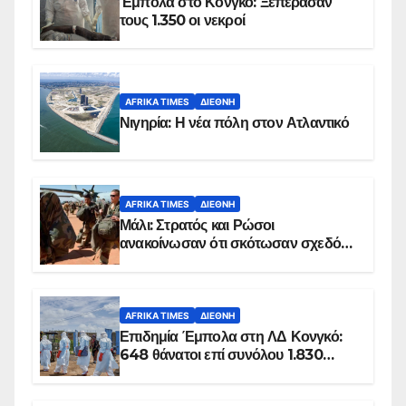
Έμπολα στο Κονγκό: Ξεπέρασαν
τους 1.350 οι νεκροί
AFRIKA TIMES
ΔΙΕΘΝΉ
Νιγηρία: Η νέα πόλη στον Ατλαντικό
AFRIKA TIMES
ΔΙΕΘΝΉ
Μάλι: Στρατός και Ρώσοι
ανακοίνωσαν ότι σκότωσαν σχεδόν
100 τζιχαντιστές
AFRIKA TIMES
ΔΙΕΘΝΉ
Επιδημία Έμπολα στη ΛΔ Κονγκό:
648 θάνατοι επί συνόλου 1.830
επιβεβαιωμένων κρουσμάτων