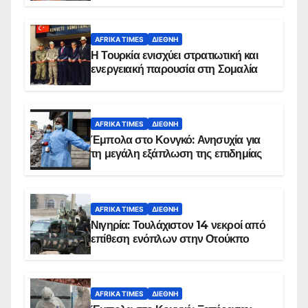
AFRIKA TIMES
ΔΙΕΘΝΉ
Η Τουρκία ενισχύει στρατιωτική και
ενεργειακή παρουσία στη Σομαλία
AFRIKA TIMES
ΔΙΕΘΝΉ
Έμπολα στο Κονγκό: Ανησυχία για
τη μεγάλη εξάπλωση της επιδημίας
AFRIKA TIMES
ΔΙΕΘΝΉ
Νιγηρία: Τουλάχιστον 14 νεκροί από
επίθεση ενόπλων στην Οτούκπο
AFRIKA TIMES
ΔΙΕΘΝΉ