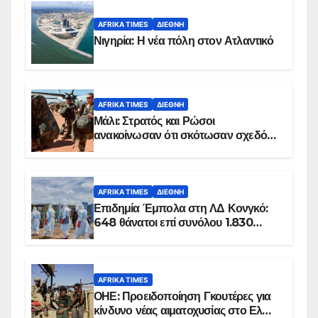
AFRIKA TIMES
ΔΙΕΘΝΉ
Νιγηρία: Η νέα πόλη στον Ατλαντικό
AFRIKA TIMES
ΔΙΕΘΝΉ
Μάλι: Στρατός και Ρώσοι
ανακοίνωσαν ότι σκότωσαν σχεδόν
100 τζιχαντιστές
AFRIKA TIMES
ΔΙΕΘΝΉ
Επιδημία Έμπολα στη ΛΔ Κονγκό:
648 θάνατοι επί συνόλου 1.830
επιβεβαιωμένων κρουσμάτων
AFRIKA TIMES
ΟΗΕ: Προειδοποίηση Γκουτέρες για
κίνδυνο νέας αιματοχυσίας στο Ελ