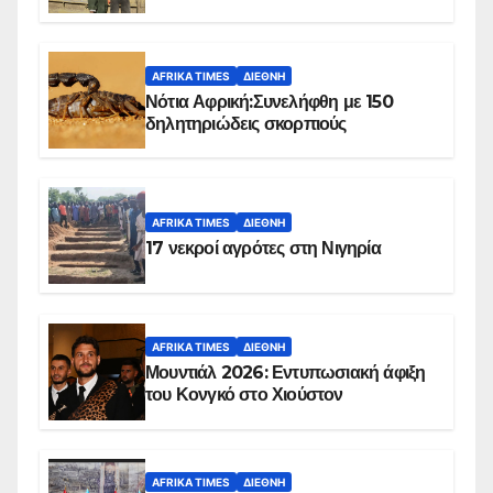
Ομπέιντ του Σουδάν
AFRIKA TIMES
ΔΙΕΘΝΉ
Νότια Αφρική:Συνελήφθη με 150
δηλητηριώδεις σκορπιούς
AFRIKA TIMES
ΔΙΕΘΝΉ
17 νεκροί αγρότες στη Νιγηρία
AFRIKA TIMES
ΔΙΕΘΝΉ
Μουντιάλ 2026: Εντυπωσιακή άφιξη
του Κονγκό στο Χιούστον
AFRIKA TIMES
ΔΙΕΘΝΉ