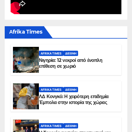
Αfrika Times
AFRIKA TIMES
ΔΙΕΘΝΉ
Νιγηρία: 12 νεκροί από ένοπλη
επίθεση σε χωριό
AFRIKA TIMES
ΔΙΕΘΝΉ
ΛΔ Κονγκό: Η χειρότερη επιδημία
Έμπολα στην ιστορία της χώρας
AFRIKA TIMES
ΔΙΕΘΝΉ