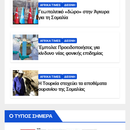
AFRIKA TIMES
ΔΙΕΘΝΉ
Γεωπολιτικό «δώρο» στην Άγκυρα
για τη Σομαλία
AFRIKA TIMES
ΔΙΕΘΝΉ
Έμπολα: Προειδοποιήσεις για
κίνδυνο νέας φονικής επιδημίας
AFRIKA TIMES
ΔΙΕΘΝΉ
Η Τουρκία στοχεύει τα αποθέματα
ουρανίου της Σομαλίας
O ΤΥΠΟΣ ΣΗΜΕΡΑ