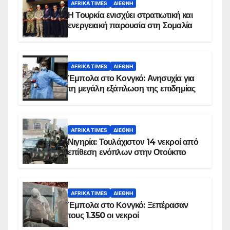
AFRIKA TIMES
ΔΙΕΘΝΉ
Η Τουρκία ενισχύει στρατιωτική και
ενεργειακή παρουσία στη Σομαλία
AFRIKA TIMES
ΔΙΕΘΝΉ
Έμπολα στο Κονγκό: Ανησυχία για
τη μεγάλη εξάπλωση της επιδημίας
AFRIKA TIMES
ΔΙΕΘΝΉ
Νιγηρία: Τουλάχιστον 14 νεκροί από
επίθεση ενόπλων στην Οτούκπο
AFRIKA TIMES
ΔΙΕΘΝΉ
Έμπολα στο Κονγκό: Ξεπέρασαν
τους 1.350 οι νεκροί