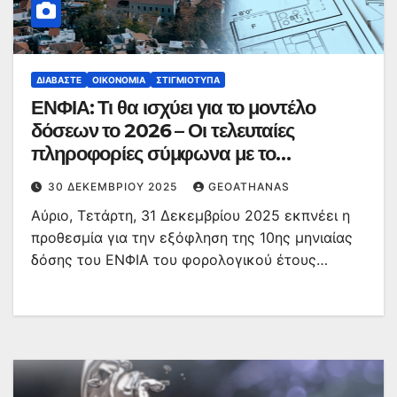
ΔΙΑΒΆΣΤΕ
ΟΙΚΟΝΟΜΊΑ
ΣΤΙΓΜΙΌΤΥΠΑ
ΕΝΦΙΑ: Τι θα ισχύει για το μοντέλο
δόσεων το 2026 – Οι τελευταίες
πληροφορίες σύμφωνα με το
υπουργείο Οικονομικών
30 ΔΕΚΕΜΒΡΊΟΥ 2025
GEOATHANAS
Αύριο, Τετάρτη, 31 Δεκεμβρίου 2025 εκπνέει η
προθεσμία για την εξόφληση της 10ης μηνιαίας
δόσης του ΕΝΦΙΑ του φορολογικού έτους…