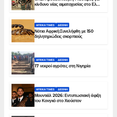
κίνδυνο νέας αιματοχυσίας στο Ελ
Ομπέιντ του Σουδάν
AFRIKA TIMES
ΔΙΕΘΝΉ
Νότια Αφρική:Συνελήφθη με 150
δηλητηριώδεις σκορπιούς
AFRIKA TIMES
ΔΙΕΘΝΉ
17 νεκροί αγρότες στη Νιγηρία
AFRIKA TIMES
ΔΙΕΘΝΉ
Μουντιάλ 2026: Εντυπωσιακή άφιξη
του Κονγκό στο Χιούστον