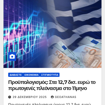
ΔΙΑΒΆΣΤΕ
ΟΙΚΟΝΟΜΊΑ
ΣΤΙΓΜΙΌΤΥΠΑ
Προϋπολογισμός: Στα 12,7 δισ. ευρώ το
πρωτογενές πλεόνασμα στο 11μηνο
29 ΔΕΚΕΜΒΡΊΟΥ 2025
GEOATHANAS
Πρωτογενές πλεόνασμα ύψους 12,7 δισ. ευρώ