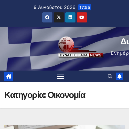
Μετάβαση
9 Αυγούστου 2026
17:55
στο
περιεχόμενο
Δ
Ενημέ
Κατηγορία:
Οικονομία