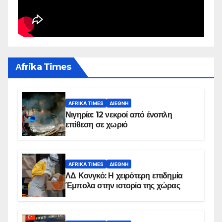
Αfrika Times
AFRIKA TIMES
ΔΙΕΘΝΉ
Νιγηρία: 12 νεκροί από ένοπλη
επίθεση σε χωριό
AFRIKA TIMES
ΔΙΕΘΝΉ
ΛΔ Κονγκό: Η χειρότερη επιδημία
Έμπολα στην ιστορία της χώρας