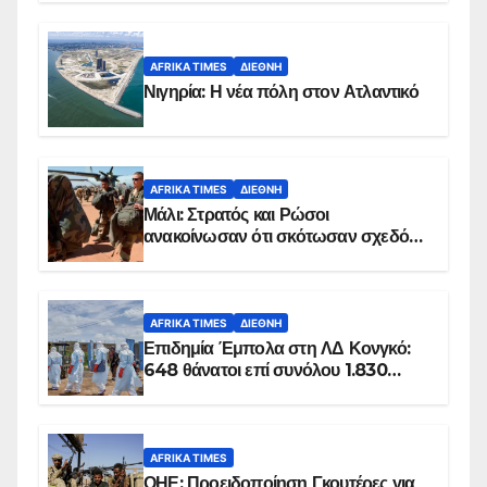
AFRIKA TIMES
ΔΙΕΘΝΉ
Νιγηρία: Η νέα πόλη στον Ατλαντικό
AFRIKA TIMES
ΔΙΕΘΝΉ
Μάλι: Στρατός και Ρώσοι
ανακοίνωσαν ότι σκότωσαν σχεδόν
100 τζιχαντιστές
AFRIKA TIMES
ΔΙΕΘΝΉ
Επιδημία Έμπολα στη ΛΔ Κονγκό:
648 θάνατοι επί συνόλου 1.830
επιβεβαιωμένων κρουσμάτων
AFRIKA TIMES
ΟΗΕ: Προειδοποίηση Γκουτέρες για