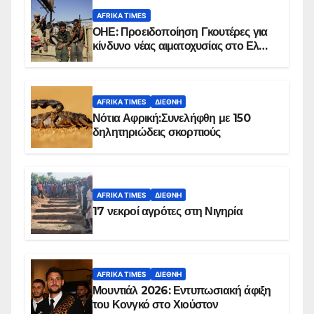
AFRIKA TIMES
ΟΗΕ: Προειδοποίηση Γκουτέρες για
κίνδυνο νέας αιματοχυσίας στο Ελ
Ομπέιντ του Σουδάν
AFRIKA TIMES
ΔΙΕΘΝΉ
Νότια Αφρική:Συνελήφθη με 150
δηλητηριώδεις σκορπιούς
AFRIKA TIMES
ΔΙΕΘΝΉ
17 νεκροί αγρότες στη Νιγηρία
AFRIKA TIMES
ΔΙΕΘΝΉ
Μουντιάλ 2026: Εντυπωσιακή άφιξη
του Κονγκό στο Χιούστον