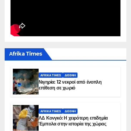
Αfrika Times
AFRIKA TIMES
ΔΙΕΘΝΉ
Νιγηρία: 12 νεκροί από ένοπλη
επίθεση σε χωριό
AFRIKA TIMES
ΔΙΕΘΝΉ
ΛΔ Κονγκό: Η χειρότερη επιδημία
Έμπολα στην ιστορία της χώρας