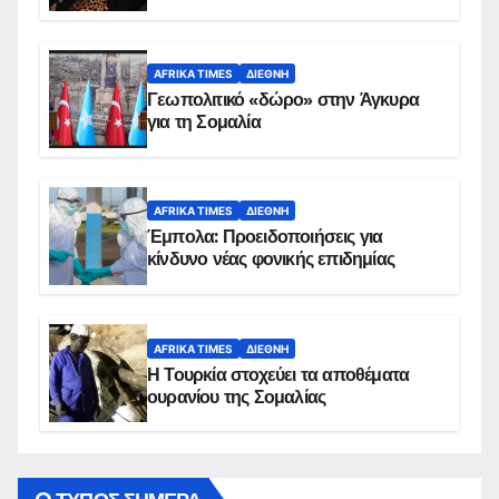
AFRIKA TIMES
ΔΙΕΘΝΉ
Γεωπολιτικό «δώρο» στην Άγκυρα
για τη Σομαλία
AFRIKA TIMES
ΔΙΕΘΝΉ
Έμπολα: Προειδοποιήσεις για
κίνδυνο νέας φονικής επιδημίας
AFRIKA TIMES
ΔΙΕΘΝΉ
Η Τουρκία στοχεύει τα αποθέματα
ουρανίου της Σομαλίας