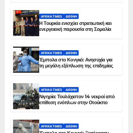
AFRIKA TIMES
ΔΙΕΘΝΉ
Η Τουρκία ενισχύει στρατιωτική και
ενεργειακή παρουσία στη Σομαλία
AFRIKA TIMES
ΔΙΕΘΝΉ
Έμπολα στο Κονγκό: Ανησυχία για
τη μεγάλη εξάπλωση της επιδημίας
AFRIKA TIMES
ΔΙΕΘΝΉ
Νιγηρία: Τουλάχιστον 14 νεκροί από
επίθεση ενόπλων στην Οτούκπο
AFRIKA TIMES
ΔΙΕΘΝΉ