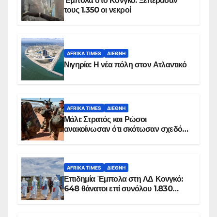
Έμπολα στο Κονγκό: Ξεπέρασαν
τους 1.350 οι νεκροί
AFRIKA TIMES
ΔΙΕΘΝΉ
Νιγηρία: Η νέα πόλη στον Ατλαντικό
AFRIKA TIMES
ΔΙΕΘΝΉ
Μάλι: Στρατός και Ρώσοι
ανακοίνωσαν ότι σκότωσαν σχεδόν
100 τζιχαντιστές
AFRIKA TIMES
ΔΙΕΘΝΉ
Επιδημία Έμπολα στη ΛΔ Κονγκό:
648 θάνατοι επί συνόλου 1.830
επιβεβαιωμένων κρουσμάτων