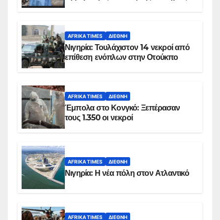
AFRIKA TIMES
ΔΙΕΘΝΉ
Νιγηρία: Τουλάχιστον 14 νεκροί από
επίθεση ενόπλων στην Οτούκπο
AFRIKA TIMES
ΔΙΕΘΝΉ
Έμπολα στο Κονγκό: Ξεπέρασαν
τους 1.350 οι νεκροί
AFRIKA TIMES
ΔΙΕΘΝΉ
Νιγηρία: Η νέα πόλη στον Ατλαντικό
AFRIKA TIMES
ΔΙΕΘΝΉ