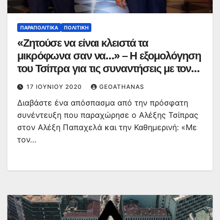
ΠΑΡΑΠΟΛΙΤΙΚΆ
ΠΟΛΙΤΙΚΉ
«Ζητούσε να είναι κλειστά τα
μικρόφωνα σαν να…» – Η εξομολόγηση
του Τσίπρα για τις συναντήσεις με τον
Μητσοτάκη στο Μαξίμου
17 ΙΟΥΝΊΟΥ 2020
GEOATHANAS
Διαβάστε ένα απόσπασμα από την πρόσφατη
συνέντευξη που παραχώρησε ο Αλέξης Τσίπρας
στον Αλέξη Παπαχελά και την Καθημερινή: «Με
τον…