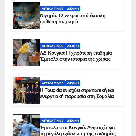
AFRIKA TIMES
ΔΙΕΘΝΉ
Νιγηρία: 12 νεκροί από ένοπλη
επίθεση σε χωριό
AFRIKA TIMES
ΔΙΕΘΝΉ
ΛΔ Κονγκό: Η χειρότερη επιδημία
Έμπολα στην ιστορία της χώρας
AFRIKA TIMES
ΔΙΕΘΝΉ
Η Τουρκία ενισχύει στρατιωτική και
ενεργειακή παρουσία στη Σομαλία
AFRIKA TIMES
ΔΙΕΘΝΉ
Έμπολα στο Κονγκό: Ανησυχία για
τη μεγάλη εξάπλωση της επιδημίας