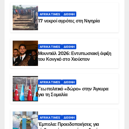
AFRIKA TIMES
ΔΙΕΘΝΉ
17 νεκροί αγρότες στη Νιγηρία
AFRIKA TIMES
ΔΙΕΘΝΉ
Μουντιάλ 2026: Εντυπωσιακή άφιξη
του Κονγκό στο Χιούστον
AFRIKA TIMES
ΔΙΕΘΝΉ
Γεωπολιτικό «δώρο» στην Άγκυρα
για τη Σομαλία
AFRIKA TIMES
ΔΙΕΘΝΉ
Έμπολα: Προειδοποιήσεις για