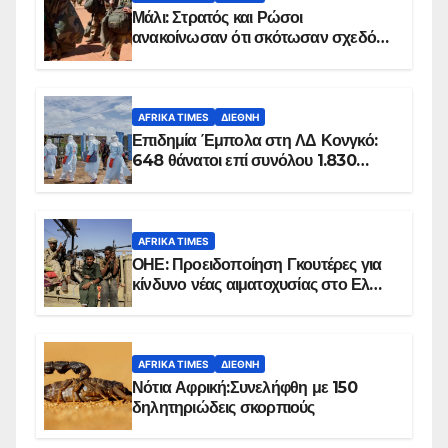
Μάλι: Στρατός και Ρώσοι
ανακοίνωσαν ότι σκότωσαν σχεδόν
100 τζιχαντιστές
AFRIKA TIMES
ΔΙΕΘΝΉ
Επιδημία Έμπολα στη ΛΔ Κονγκό:
648 θάνατοι επί συνόλου 1.830
επιβεβαιωμένων κρουσμάτων
AFRIKA TIMES
ΟΗΕ: Προειδοποίηση Γκουτέρες για
κίνδυνο νέας αιματοχυσίας στο Ελ
Ομπέιντ του Σουδάν
AFRIKA TIMES
ΔΙΕΘΝΉ
Νότια Αφρική:Συνελήφθη με 150
δηλητηριώδεις σκορπιούς