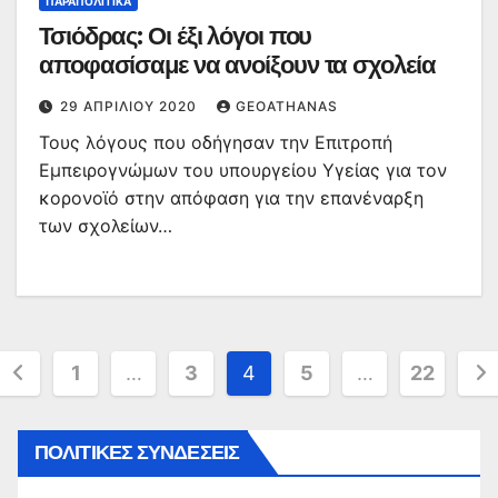
ΠΑΡΑΠΟΛΙΤΙΚΆ
Τσιόδρας: Οι έξι λόγοι που
αποφασίσαμε να ανοίξουν τα σχολεία
29 ΑΠΡΙΛΊΟΥ 2020
GEOATHANAS
Τους λόγους που οδήγησαν την Επιτροπή
Εμπειρογνώμων του υπουργείου Υγείας για τον
κορονοϊό στην απόφαση για την επανέναρξη
των σχολείων…
Σελιδοποίηση
1
…
3
4
5
…
22
άρθρων
ΠΟΛΙΤΙΚΕΣ ΣΥΝΔΕΣΕΙΣ