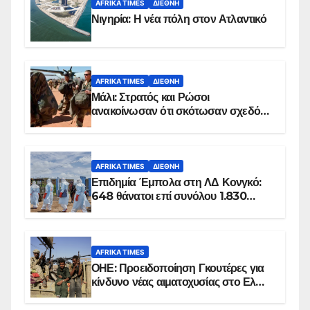
AFRIKA TIMES
ΔΙΕΘΝΉ
Νιγηρία: Η νέα πόλη στον Ατλαντικό
AFRIKA TIMES
ΔΙΕΘΝΉ
Μάλι: Στρατός και Ρώσοι
ανακοίνωσαν ότι σκότωσαν σχεδόν
100 τζιχαντιστές
AFRIKA TIMES
ΔΙΕΘΝΉ
Επιδημία Έμπολα στη ΛΔ Κονγκό:
648 θάνατοι επί συνόλου 1.830
επιβεβαιωμένων κρουσμάτων
AFRIKA TIMES
ΟΗΕ: Προειδοποίηση Γκουτέρες για
κίνδυνο νέας αιματοχυσίας στο Ελ
Ομπέιντ του Σουδάν