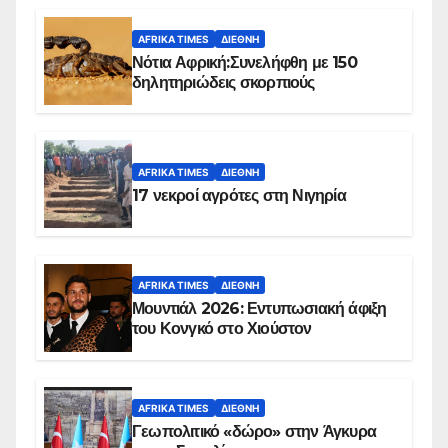
AFRIKA TIMES
ΔΙΕΘΝΉ
Νότια Αφρική:Συνελήφθη με 150
δηλητηριώδεις σκορπιούς
AFRIKA TIMES
ΔΙΕΘΝΉ
17 νεκροί αγρότες στη Νιγηρία
AFRIKA TIMES
ΔΙΕΘΝΉ
Μουντιάλ 2026: Εντυπωσιακή άφιξη
του Κονγκό στο Χιούστον
AFRIKA TIMES
ΔΙΕΘΝΉ
Γεωπολιτικό «δώρο» στην Άγκυρα