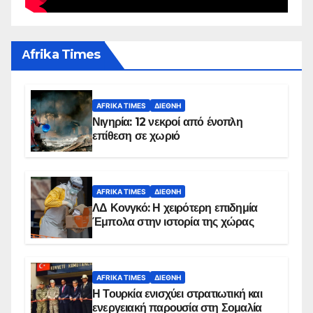
Αfrika Times
AFRIKA TIMES
ΔΙΕΘΝΉ
Νιγηρία: 12 νεκροί από ένοπλη
επίθεση σε χωριό
AFRIKA TIMES
ΔΙΕΘΝΉ
ΛΔ Κονγκό: Η χειρότερη επιδημία
Έμπολα στην ιστορία της χώρας
AFRIKA TIMES
ΔΙΕΘΝΉ
Η Τουρκία ενισχύει στρατιωτική και
ενεργειακή παρουσία στη Σομαλία