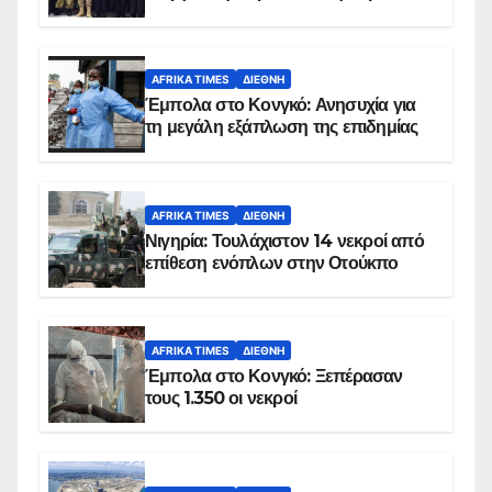
AFRIKA TIMES
ΔΙΕΘΝΉ
Έμπολα στο Κονγκό: Ανησυχία για
τη μεγάλη εξάπλωση της επιδημίας
AFRIKA TIMES
ΔΙΕΘΝΉ
Νιγηρία: Τουλάχιστον 14 νεκροί από
επίθεση ενόπλων στην Οτούκπο
AFRIKA TIMES
ΔΙΕΘΝΉ
Έμπολα στο Κονγκό: Ξεπέρασαν
τους 1.350 οι νεκροί