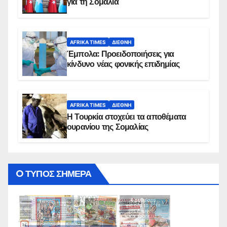
για τη Σομαλία
AFRIKA TIMES
ΔΙΕΘΝΉ
Έμπολα: Προειδοποιήσεις για
κίνδυνο νέας φονικής επιδημίας
AFRIKA TIMES
ΔΙΕΘΝΉ
Η Τουρκία στοχεύει τα αποθέματα
ουρανίου της Σομαλίας
O ΤΥΠΟΣ ΣΗΜΕΡΑ