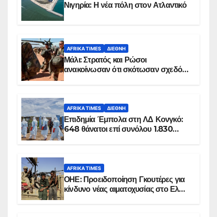
Νιγηρία: Η νέα πόλη στον Ατλαντικό
AFRIKA TIMES
ΔΙΕΘΝΉ
Μάλι: Στρατός και Ρώσοι
ανακοίνωσαν ότι σκότωσαν σχεδόν
100 τζιχαντιστές
AFRIKA TIMES
ΔΙΕΘΝΉ
Επιδημία Έμπολα στη ΛΔ Κονγκό:
648 θάνατοι επί συνόλου 1.830
επιβεβαιωμένων κρουσμάτων
AFRIKA TIMES
ΟΗΕ: Προειδοποίηση Γκουτέρες για
κίνδυνο νέας αιματοχυσίας στο Ελ
Ομπέιντ του Σουδάν