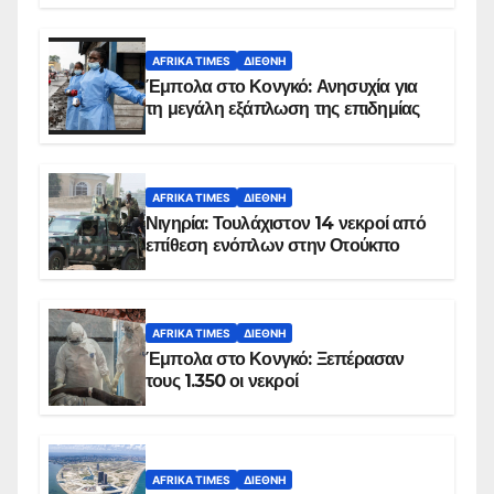
AFRIKA TIMES
ΔΙΕΘΝΉ
Έμπολα στο Κονγκό: Ανησυχία για
τη μεγάλη εξάπλωση της επιδημίας
AFRIKA TIMES
ΔΙΕΘΝΉ
Νιγηρία: Τουλάχιστον 14 νεκροί από
επίθεση ενόπλων στην Οτούκπο
AFRIKA TIMES
ΔΙΕΘΝΉ
Έμπολα στο Κονγκό: Ξεπέρασαν
τους 1.350 οι νεκροί
AFRIKA TIMES
ΔΙΕΘΝΉ