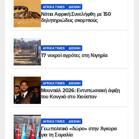
AFRIKA TIMES
ΔΙΕΘΝΉ
Νότια Αφρική:Συνελήφθη με 150
δηλητηριώδεις σκορπιούς
AFRIKA TIMES
ΔΙΕΘΝΉ
17 νεκροί αγρότες στη Νιγηρία
AFRIKA TIMES
ΔΙΕΘΝΉ
Μουντιάλ 2026: Εντυπωσιακή άφιξη
του Κονγκό στο Χιούστον
AFRIKA TIMES
ΔΙΕΘΝΉ
Γεωπολιτικό «δώρο» στην Άγκυρα
για τη Σομαλία