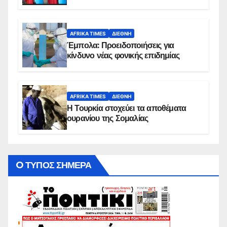
AFRIKA TIMES
ΔΙΕΘΝΉ
Έμπολα: Προειδοποιήσεις για
κίνδυνο νέας φονικής επιδημίας
AFRIKA TIMES
ΔΙΕΘΝΉ
Η Τουρκία στοχεύει τα αποθέματα
ουρανίου της Σομαλίας
O ΤΥΠΟΣ ΣΗΜΕΡΑ