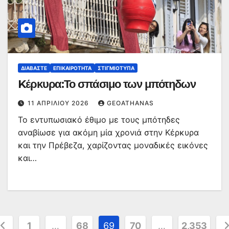
ΔΙΑΒΆΣΤΕ
ΕΠΙΚΑΙΡΌΤΗΤΑ
ΣΤΙΓΜΙΌΤΥΠΑ
Kέρκυρα:Το σπάσιμο των μπότηδων
11 ΑΠΡΙΛΊΟΥ 2026
GEOATHANAS
Το εντυπωσιακό έθιμο με τους μπότηδες
αναβίωσε για ακόμη μία χρονιά στην Κέρκυρα
και την Πρέβεζα, χαρίζοντας μοναδικές εικόνες
και…
ελιδοποίηση
1
…
68
69
70
…
2,353