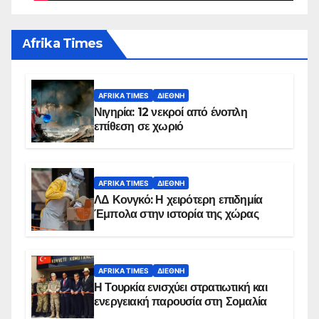
Αfrika Times
AFRIKA TIMES
ΔΙΕΘΝΉ
Νιγηρία: 12 νεκροί από ένοπλη
επίθεση σε χωριό
AFRIKA TIMES
ΔΙΕΘΝΉ
ΛΔ Κονγκό: Η χειρότερη επιδημία
Έμπολα στην ιστορία της χώρας
AFRIKA TIMES
ΔΙΕΘΝΉ
Η Τουρκία ενισχύει στρατιωτική και
ενεργειακή παρουσία στη Σομαλία