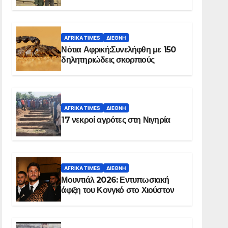
Ελ Ομπέιντ του Σουδάν
AFRIKA TIMES
ΔΙΕΘΝΉ
Νότια Αφρική:Συνελήφθη με 150
δηλητηριώδεις σκορπιούς
AFRIKA TIMES
ΔΙΕΘΝΉ
17 νεκροί αγρότες στη Νιγηρία
AFRIKA TIMES
ΔΙΕΘΝΉ
Μουντιάλ 2026: Εντυπωσιακή
άφιξη του Κονγκό στο Χιούστον