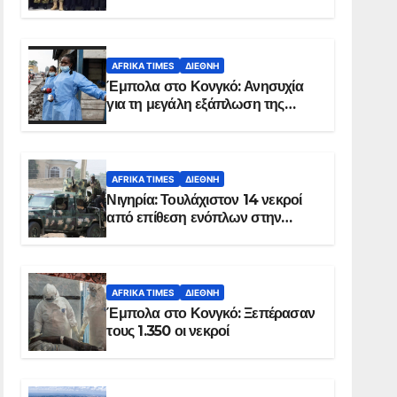
Σομαλία
AFRIKA TIMES
ΔΙΕΘΝΉ
Έμπολα στο Κονγκό: Ανησυχία
για τη μεγάλη εξάπλωση της
επιδημίας
AFRIKA TIMES
ΔΙΕΘΝΉ
Νιγηρία: Τουλάχιστον 14 νεκροί
από επίθεση ενόπλων στην
Οτούκπο
AFRIKA TIMES
ΔΙΕΘΝΉ
Έμπολα στο Κονγκό: Ξεπέρασαν
τους 1.350 οι νεκροί