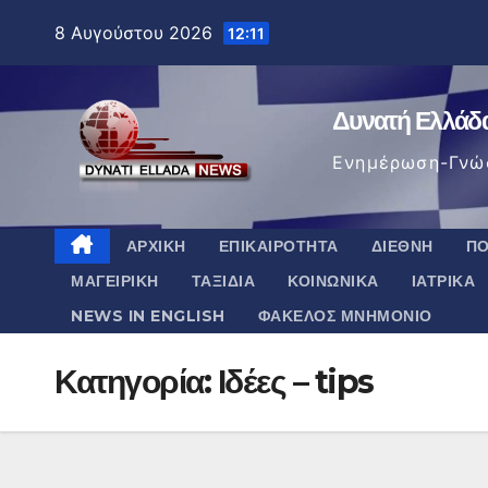
Μετάβαση
8 Αυγούστου 2026
12:11
στο
περιεχόμενο
Δυνατή Ελλάδ
Ενημέρωση-Γνώ
ΑΡΧΙΚΉ
ΕΠΙΚΑΙΡΌΤΗΤΑ
ΔΙΕΘΝΉ
ΠΟ
ΜΑΓΕΙΡΙΚΉ
ΤΑΞΊΔΙΑ
ΚΟΙΝΩΝΙΚΆ
ΙΑΤΡΙΚΆ
NEWS IN ENGLISH
ΦΆΚΕΛΟΣ ΜΝΗΜΌΝΙΟ
Κατηγορία:
Ιδέες – tips