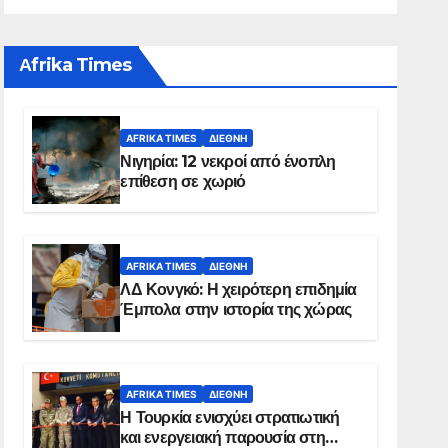
Αfrika Times
AFRIKA TIMES
ΔΙΕΘΝΉ
Νιγηρία: 12 νεκροί από ένοπλη
επίθεση σε χωριό
AFRIKA TIMES
ΔΙΕΘΝΉ
ΛΔ Κονγκό: Η χειρότερη επιδημία
Έμπολα στην ιστορία της χώρας
AFRIKA TIMES
ΔΙΕΘΝΉ
Η Τουρκία ενισχύει στρατιωτική
και ενεργειακή παρουσία στη