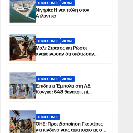
AFRIKA TIMES
ΔΙΕΘΝΉ
Νιγηρία: Η νέα πόλη στον
Ατλαντικό
AFRIKA TIMES
ΔΙΕΘΝΉ
Μάλι: Στρατός και Ρώσοι
ανακοίνωσαν ότι σκότωσαν
σχεδόν 100 τζιχαντιστές
AFRIKA TIMES
ΔΙΕΘΝΉ
Επιδημία Έμπολα στη ΛΔ
Κονγκό: 648 θάνατοι επί
συνόλου 1.830 επιβεβαιωμένων
κρουσμάτων
AFRIKA TIMES
ΟΗΕ: Προειδοποίηση Γκουτέρες
για κίνδυνο νέας αιματοχυσίας στο