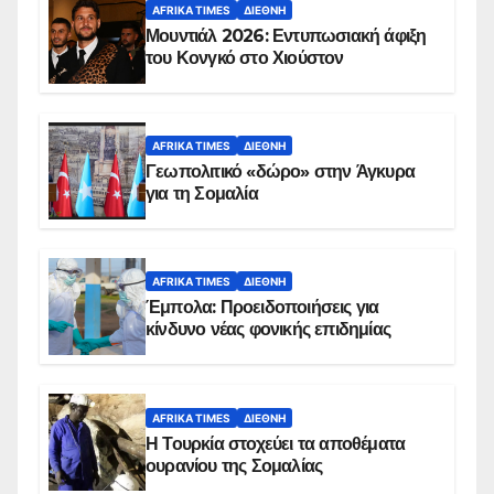
AFRIKA TIMES
ΔΙΕΘΝΉ
Μουντιάλ 2026: Εντυπωσιακή άφιξη
του Κονγκό στο Χιούστον
AFRIKA TIMES
ΔΙΕΘΝΉ
Γεωπολιτικό «δώρο» στην Άγκυρα
για τη Σομαλία
AFRIKA TIMES
ΔΙΕΘΝΉ
Έμπολα: Προειδοποιήσεις για
κίνδυνο νέας φονικής επιδημίας
AFRIKA TIMES
ΔΙΕΘΝΉ
Η Τουρκία στοχεύει τα αποθέματα
ουρανίου της Σομαλίας