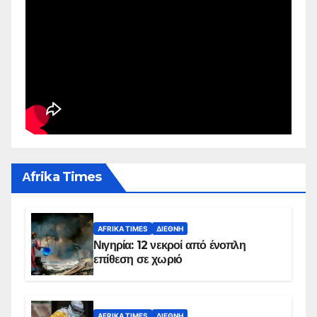
Αfrika Times
AFRIKA TIMES
ΔΙΕΘΝΉ
Νιγηρία: 12 νεκροί από ένοπλη
επίθεση σε χωριό
AFRIKA TIMES
ΔΙΕΘΝΉ