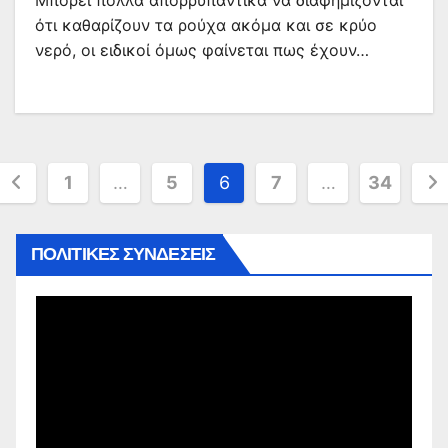
Μπορεί πολλά απορρυπαντικά να διαφημίζονται
ότι καθαρίζουν τα ρούχα ακόμα και σε κρύο
νερό, οι ειδικοί όμως φαίνεται πως έχουν…
Σελιδοποίηση
1
…
5
6
7
…
34
άρθρων
ΠΟΛΙΤΙΚΕΣ ΣΥΝΔΕΣΕΙΣ