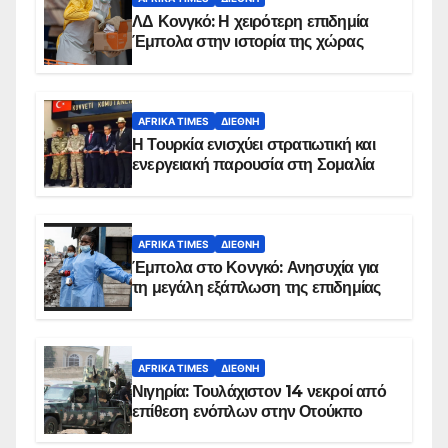
ΛΔ Κονγκό: Η χειρότερη επιδημία
Έμπολα στην ιστορία της χώρας
AFRIKA TIMES
ΔΙΕΘΝΉ
Η Τουρκία ενισχύει στρατιωτική και
ενεργειακή παρουσία στη Σομαλία
AFRIKA TIMES
ΔΙΕΘΝΉ
Έμπολα στο Κονγκό: Ανησυχία για
τη μεγάλη εξάπλωση της επιδημίας
AFRIKA TIMES
ΔΙΕΘΝΉ
Νιγηρία: Τουλάχιστον 14 νεκροί από
επίθεση ενόπλων στην Οτούκπο