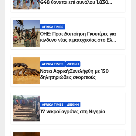
648 θάνατοι επί συνόλου 1.830
επιβεβαιωμένων κρουσμάτων
AFRIKA TIMES
ΟΗΕ: Προειδοποίηση Γκουτέρες για
κίνδυνο νέας αιματοχυσίας στο Ελ
Ομπέιντ του Σουδάν
AFRIKA TIMES
ΔΙΕΘΝΉ
Νότια Αφρική:Συνελήφθη με 150
δηλητηριώδεις σκορπιούς
AFRIKA TIMES
ΔΙΕΘΝΉ
17 νεκροί αγρότες στη Νιγηρία