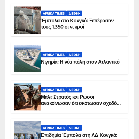
AFRIKA TIMES
ΔΙΕΘΝΉ
Έμπολα στο Κονγκό: Ξεπέρασαν
τους 1.350 οι νεκροί
AFRIKA TIMES
ΔΙΕΘΝΉ
Νιγηρία: Η νέα πόλη στον Ατλαντικό
AFRIKA TIMES
ΔΙΕΘΝΉ
Μάλι: Στρατός και Ρώσοι
ανακοίνωσαν ότι σκότωσαν σχεδόν
100 τζιχαντιστές
AFRIKA TIMES
ΔΙΕΘΝΉ
Επιδημία Έμπολα στη ΛΔ Κονγκό: