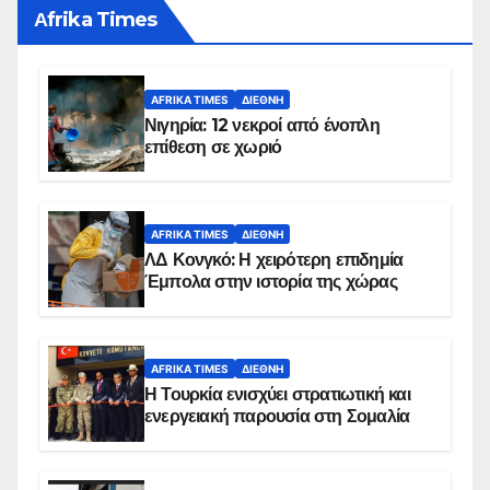
Αfrika Times
AFRIKA TIMES
ΔΙΕΘΝΉ
Νιγηρία: 12 νεκροί από ένοπλη
επίθεση σε χωριό
AFRIKA TIMES
ΔΙΕΘΝΉ
ΛΔ Κονγκό: Η χειρότερη επιδημία
Έμπολα στην ιστορία της χώρας
AFRIKA TIMES
ΔΙΕΘΝΉ
Η Τουρκία ενισχύει στρατιωτική και
ενεργειακή παρουσία στη Σομαλία