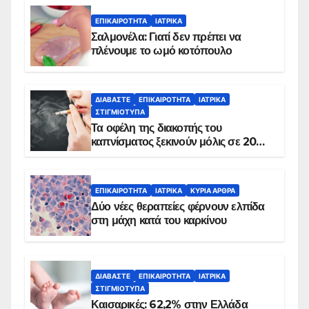
ΕΠΙΚΑΙΡΌΤΗΤΑ
ΙΑΤΡΙΚΆ
Σαλμονέλα: Γιατί δεν πρέπει να
πλένουμε το ωμό κοτόπουλο
ΔΙΑΒΆΣΤΕ
ΕΠΙΚΑΙΡΌΤΗΤΑ
ΙΑΤΡΙΚΆ
ΣΤΙΓΜΙΌΤΥΠΑ
Τα οφέλη της διακοπής του
καπνίσματος ξεκινούν μόλις σε 20
λεπτά
ΕΠΙΚΑΙΡΌΤΗΤΑ
ΙΑΤΡΙΚΆ
ΚΥΡΙΑ ΑΡΘΡΑ
Δύο νέες θεραπείες φέρνουν ελπίδα
στη μάχη κατά του καρκίνου
ΔΙΑΒΆΣΤΕ
ΕΠΙΚΑΙΡΌΤΗΤΑ
ΙΑΤΡΙΚΆ
ΣΤΙΓΜΙΌΤΥΠΑ
Καισαρικές: 62,2% στην Ελλάδα