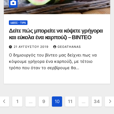
ΙΔΈΕΣ - TIPS
Δείτε πώς μπορείτε να κόψετε γρήγορα
και εύκολα ένα καρπούζι – ΒΙΝΤΕΟ
21 ΑΥΓΟΎΣΤΟΥ 2019
GEOATHANAS
Ο δημιουργός του βίντεο μας δείχνει πως να
κόψουμε γρήγορα ένα καρπούζι, με τέτοιο
τρόπο που όταν το σερβίρουμε θα…
Σελιδοποίηση
1
…
9
10
11
…
34
άρθρων