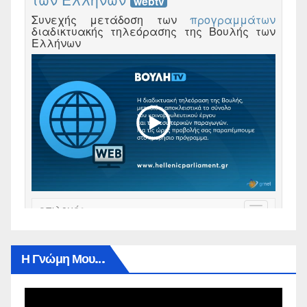
Η Γνώμη Μου…