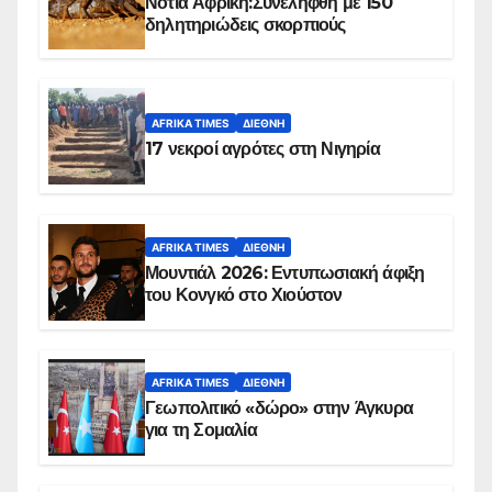
Νότια Αφρική:Συνελήφθη με 150
δηλητηριώδεις σκορπιούς
AFRIKA TIMES
ΔΙΕΘΝΉ
17 νεκροί αγρότες στη Νιγηρία
AFRIKA TIMES
ΔΙΕΘΝΉ
Μουντιάλ 2026: Εντυπωσιακή άφιξη
του Κονγκό στο Χιούστον
AFRIKA TIMES
ΔΙΕΘΝΉ
Γεωπολιτικό «δώρο» στην Άγκυρα
για τη Σομαλία