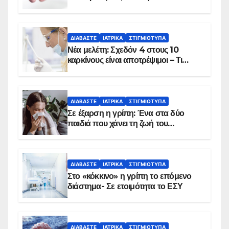
ΔΙΑΒΆΣΤΕ
ΙΑΤΡΙΚΆ
ΣΤΙΓΜΙΌΤΥΠΑ
Νέα μελέτη: Σχεδόν 4 στους 10
καρκίνους είναι αποτρέψιμοι – Τι
δείχνουν τα στοιχεία
ΔΙΑΒΆΣΤΕ
ΙΑΤΡΙΚΆ
ΣΤΙΓΜΙΌΤΥΠΑ
Σε έξαρση η γρίπη: Ένα στα δύο
παιδιά που χάνει τη ζωή του
αντιμετωπίζει υποκείμενο νόσημα –
Εμβολιασμό συνιστούν οι ειδικοί
ΔΙΑΒΆΣΤΕ
ΙΑΤΡΙΚΆ
ΣΤΙΓΜΙΌΤΥΠΑ
Στο «κόκκινο» η γρίπη το επόμενο
διάστημα- Σε ετοιμότητα το ΕΣΥ
ΔΙΑΒΆΣΤΕ
ΙΑΤΡΙΚΆ
ΣΤΙΓΜΙΌΤΥΠΑ