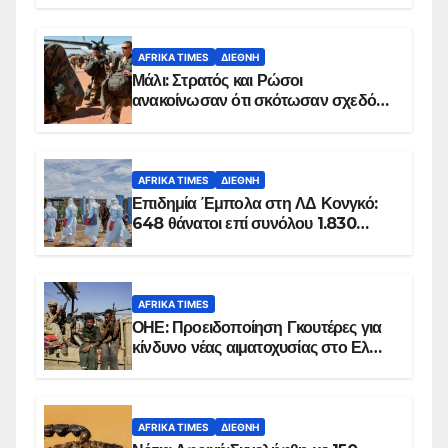
AFRIKA TIMES
ΔΙΕΘΝΉ
Μάλι: Στρατός και Ρώσοι
ανακοίνωσαν ότι σκότωσαν σχεδόν
100 τζιχαντιστές
AFRIKA TIMES
ΔΙΕΘΝΉ
Επιδημία Έμπολα στη ΛΔ Κονγκό:
648 θάνατοι επί συνόλου 1.830
επιβεβαιωμένων κρουσμάτων
AFRIKA TIMES
ΟΗΕ: Προειδοποίηση Γκουτέρες για
κίνδυνο νέας αιματοχυσίας στο Ελ
Ομπέιντ του Σουδάν
AFRIKA TIMES
ΔΙΕΘΝΉ