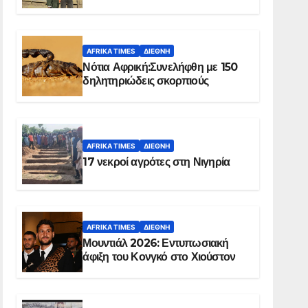
Ελ Ομπέιντ του Σουδάν
AFRIKA TIMES
ΔΙΕΘΝΉ
Νότια Αφρική:Συνελήφθη με 150
δηλητηριώδεις σκορπιούς
AFRIKA TIMES
ΔΙΕΘΝΉ
17 νεκροί αγρότες στη Νιγηρία
AFRIKA TIMES
ΔΙΕΘΝΉ
Μουντιάλ 2026: Εντυπωσιακή
άφιξη του Κονγκό στο Χιούστον