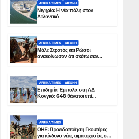
AFRIKA TIMES
ΔΙΕΘΝΉ
Νιγηρία: Η νέα πόλη στον
Ατλαντικό
AFRIKA TIMES
ΔΙΕΘΝΉ
Μάλι: Στρατός και Ρώσοι
ανακοίνωσαν ότι σκότωσαν
σχεδόν 100 τζιχαντιστές
AFRIKA TIMES
ΔΙΕΘΝΉ
Επιδημία Έμπολα στη ΛΔ
Κονγκό: 648 θάνατοι επί
συνόλου 1.830 επιβεβαιωμένων
κρουσμάτων
AFRIKA TIMES
ΟΗΕ: Προειδοποίηση Γκουτέρες
για κίνδυνο νέας αιματοχυσίας στο