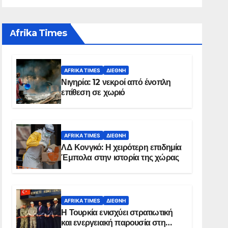
Αfrika Times
AFRIKA TIMES
ΔΙΕΘΝΉ
Νιγηρία: 12 νεκροί από ένοπλη
επίθεση σε χωριό
AFRIKA TIMES
ΔΙΕΘΝΉ
ΛΔ Κονγκό: Η χειρότερη επιδημία
Έμπολα στην ιστορία της χώρας
AFRIKA TIMES
ΔΙΕΘΝΉ
Η Τουρκία ενισχύει στρατιωτική
και ενεργειακή παρουσία στη