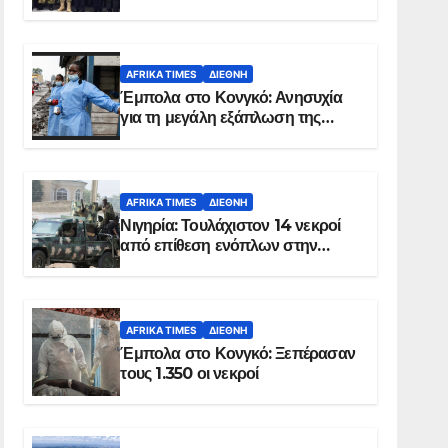
Σομαλία
AFRIKA TIMES
ΔΙΕΘΝΉ
Έμπολα στο Κονγκό: Ανησυχία
για τη μεγάλη εξάπλωση της
επιδημίας
AFRIKA TIMES
ΔΙΕΘΝΉ
Νιγηρία: Τουλάχιστον 14 νεκροί
από επίθεση ενόπλων στην
Οτούκπο
AFRIKA TIMES
ΔΙΕΘΝΉ
Έμπολα στο Κονγκό: Ξεπέρασαν
τους 1.350 οι νεκροί