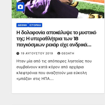
ΔΙΕΘΝΉ
ΙΣΤΟΡΙΚΆ
Η δολοφονία αποκάλυψε το μυστικό
της: Η υπεραθλήτρια των 18
παγκόσμιων ρεκόρ είχε ανδρικά
γεννητικά όργανα
19 ΑΥΓΟΎΣΤΟΥ 2019
GEOATH
Hταν μία από τις απόπειρες ληστείας που
συμβαίνουν κατά κόρον από αρχάρια
κλεφτρόνια που αναζητούν μια εύκολη
«μπάζα» στις ΗΠΑ.…