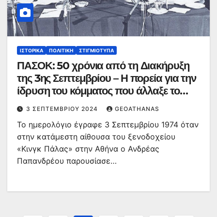
ΙΣΤΟΡΙΚΆ
ΠΟΛΙΤΙΚΉ
ΣΤΙΓΜΙΌΤΥΠΑ
ΠΑΣΟΚ: 50 χρόνια από τη Διακήρυξη
της 3ης Σεπτεμβρίου – Η πορεία για την
ίδρυση του κόμματος που άλλαξε το
πολιτικό τοπίο και το παρασκήνιο πίσω
3 ΣΕΠΤΕΜΒΡΊΟΥ 2024
GEOATHANAS
από το όνομα
Το ημερολόγιο έγραφε 3 Σεπτεμβρίου 1974 όταν
στην κατάμεστη αίθουσα του ξενοδοχείου
«Κινγκ Πάλας» στην Αθήνα ο Ανδρέας
Παπανδρέου παρουσίασε…