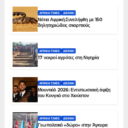
AFRIKA TIMES
ΔΙΕΘΝΉ
Νότια Αφρική:Συνελήφθη με 150
δηλητηριώδεις σκορπιούς
AFRIKA TIMES
ΔΙΕΘΝΉ
17 νεκροί αγρότες στη Νιγηρία
AFRIKA TIMES
ΔΙΕΘΝΉ
Μουντιάλ 2026: Εντυπωσιακή άφιξη
του Κονγκό στο Χιούστον
AFRIKA TIMES
ΔΙΕΘΝΉ
Γεωπολιτικό «δώρο» στην Άγκυρα