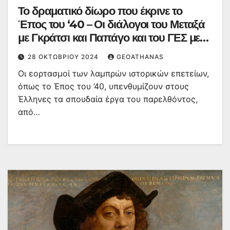
Το δραματικό δίωρο που έκρινε το
Έπος του ‘40 – Οι διάλογοι του Μεταξά
με Γκράτσι και Παπάγο και του ΓΕΣ με
την 8χρονη κόρη του μεράρχου
28 ΟΚΤΩΒΡΊΟΥ 2024
GEOATHANAS
Ιωαννίνων
Οι εορτασμοί των λαμπρών ιστορικών επετείων,
όπως το Έπος του ’40, υπενθυμίζουν στους
Έλληνες τα σπουδαία έργα του παρελθόντος,
από…