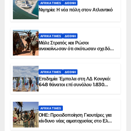
AFRIKA TIMES
ΔΙΕΘΝΉ
Νιγηρία: Η νέα πόλη στον Ατλαντικό
AFRIKA TIMES
ΔΙΕΘΝΉ
Μάλι: Στρατός και Ρώσοι
ανακοίνωσαν ότι σκότωσαν σχεδόν
100 τζιχαντιστές
AFRIKA TIMES
ΔΙΕΘΝΉ
Επιδημία Έμπολα στη ΛΔ Κονγκό:
648 θάνατοι επί συνόλου 1.830
επιβεβαιωμένων κρουσμάτων
AFRIKA TIMES
ΟΗΕ: Προειδοποίηση Γκουτέρες για
κίνδυνο νέας αιματοχυσίας στο Ελ
Ομπέιντ του Σουδάν