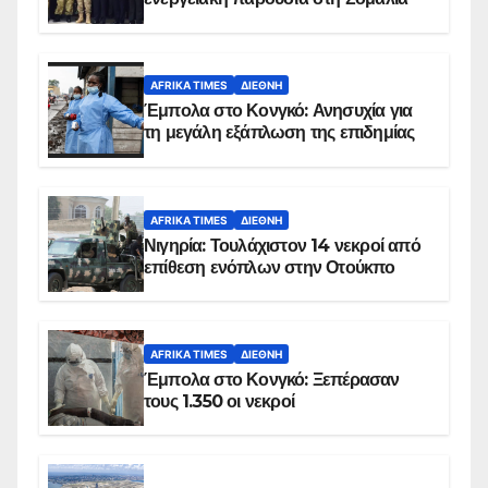
AFRIKA TIMES
ΔΙΕΘΝΉ
Έμπολα στο Κονγκό: Ανησυχία για
τη μεγάλη εξάπλωση της επιδημίας
AFRIKA TIMES
ΔΙΕΘΝΉ
Νιγηρία: Τουλάχιστον 14 νεκροί από
επίθεση ενόπλων στην Οτούκπο
AFRIKA TIMES
ΔΙΕΘΝΉ
Έμπολα στο Κονγκό: Ξεπέρασαν
τους 1.350 οι νεκροί