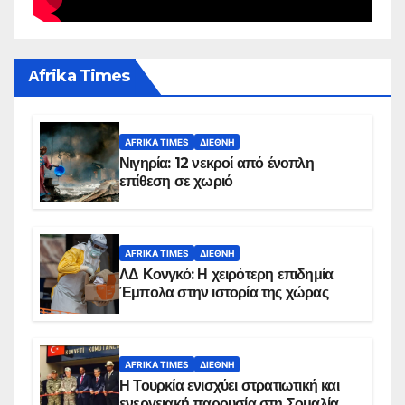
Αfrika Times
AFRIKA TIMES
ΔΙΕΘΝΉ
Νιγηρία: 12 νεκροί από ένοπλη
επίθεση σε χωριό
AFRIKA TIMES
ΔΙΕΘΝΉ
ΛΔ Κονγκό: Η χειρότερη επιδημία
Έμπολα στην ιστορία της χώρας
AFRIKA TIMES
ΔΙΕΘΝΉ
Η Τουρκία ενισχύει στρατιωτική και
ενεργειακή παρουσία στη Σομαλία