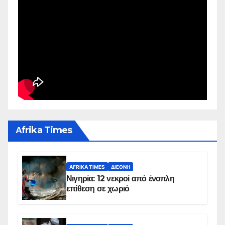
Αfrika Times
AFRIKA TIMES
ΔΙΕΘΝΉ
Νιγηρία: 12 νεκροί από ένοπλη
επίθεση σε χωριό