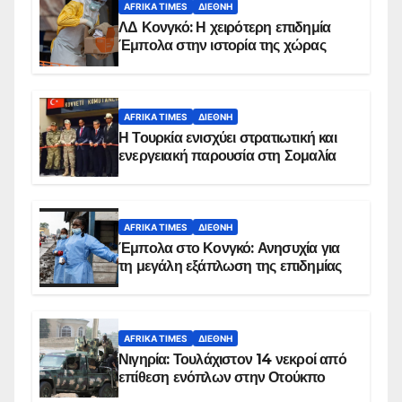
AFRIKA TIMES
ΔΙΕΘΝΉ
ΛΔ Κονγκό: Η χειρότερη επιδημία
Έμπολα στην ιστορία της χώρας
AFRIKA TIMES
ΔΙΕΘΝΉ
Η Τουρκία ενισχύει στρατιωτική και
ενεργειακή παρουσία στη Σομαλία
AFRIKA TIMES
ΔΙΕΘΝΉ
Έμπολα στο Κονγκό: Ανησυχία για
τη μεγάλη εξάπλωση της επιδημίας
AFRIKA TIMES
ΔΙΕΘΝΉ
Νιγηρία: Τουλάχιστον 14 νεκροί από
επίθεση ενόπλων στην Οτούκπο