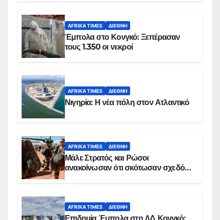
AFRIKA TIMES
ΔΙΕΘΝΉ
Έμπολα στο Κονγκό: Ξεπέρασαν
τους 1.350 οι νεκροί
AFRIKA TIMES
ΔΙΕΘΝΉ
Νιγηρία: Η νέα πόλη στον Ατλαντικό
AFRIKA TIMES
ΔΙΕΘΝΉ
Μάλι: Στρατός και Ρώσοι
ανακοίνωσαν ότι σκότωσαν σχεδόν
100 τζιχαντιστές
AFRIKA TIMES
ΔΙΕΘΝΉ
Επιδημία Έμπολα στη ΛΔ Κονγκό: