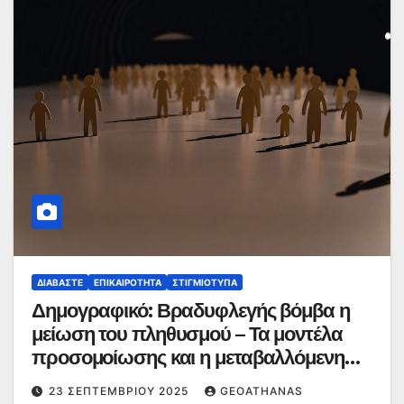
ΔΙΑΒΆΣΤΕ
ΕΠΙΚΑΙΡΌΤΗΤΑ
ΣΤΙΓΜΙΌΤΥΠΑ
Δημογραφικό: Βραδυφλεγής βόμβα η
μείωση του πληθυσμού – Τα μοντέλα
προσομοίωσης και η μεταβαλλόμενη
ηλικιακή πυραμίδα
23 ΣΕΠΤΕΜΒΡΊΟΥ 2025
GEOATHANAS