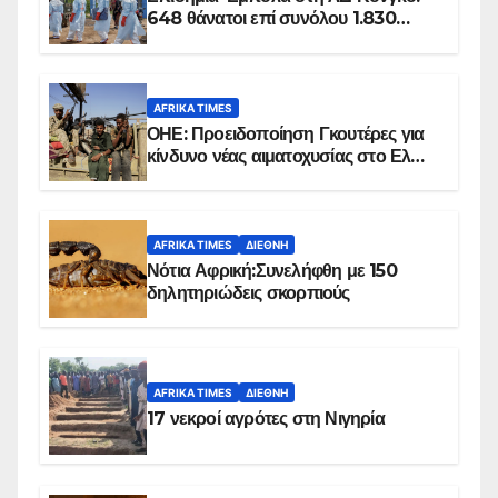
648 θάνατοι επί συνόλου 1.830
επιβεβαιωμένων κρουσμάτων
AFRIKA TIMES
ΟΗΕ: Προειδοποίηση Γκουτέρες για
κίνδυνο νέας αιματοχυσίας στο Ελ
Ομπέιντ του Σουδάν
AFRIKA TIMES
ΔΙΕΘΝΉ
Νότια Αφρική:Συνελήφθη με 150
δηλητηριώδεις σκορπιούς
AFRIKA TIMES
ΔΙΕΘΝΉ
17 νεκροί αγρότες στη Νιγηρία