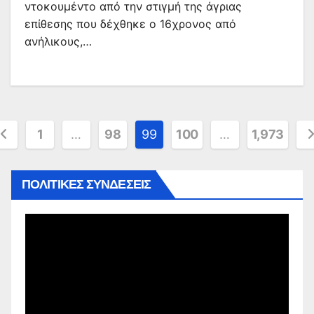
ντοκουμέντο από την στιγμή της άγριας
επίθεσης που δέχθηκε ο 16χρονος από
ανήλικους,…
ελιδοποίηση
1
…
98
99
100
…
1,973
ρθρων
ΠΟΛΙΤΙΚΕΣ ΣΥΝΔΕΣΕΙΣ