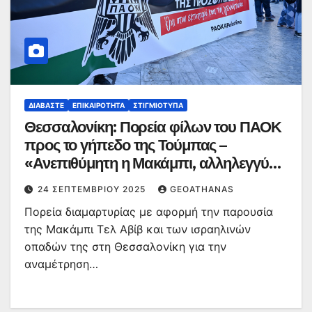
ΔΙΑΒΆΣΤΕ
ΕΠΙΚΑΙΡΌΤΗΤΑ
ΣΤΙΓΜΙΌΤΥΠΑ
Θεσσαλονίκη: Πορεία φίλων του ΠΑΟΚ
προς το γήπεδο της Τούμπας –
«Ανεπιθύμητη η Μακάμπι, αλληλεγγύη
στην Παλαιστίνη»
24 ΣΕΠΤΕΜΒΡΊΟΥ 2025
GEOATHANAS
Πορεία διαμαρτυρίας με αφορμή την παρουσία
της Μακάμπι Τελ Αβίβ και των ισραηλινών
οπαδών της στη Θεσσαλονίκη για την
αναμέτρηση…