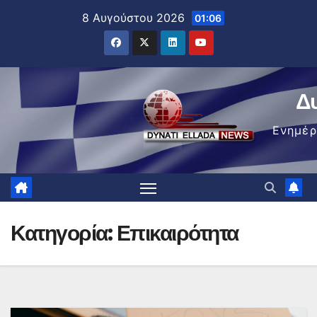
Μετάβαση
8 Αυγούστου 2026
01:06
στο
περιεχόμενο
Δ
Ενημέ
Κατηγορία:
Επικαιρότητα