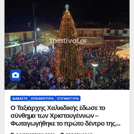
ΔΙΑΒΆΣΤΕ
ΕΠΙΚΑΙΡΌΤΗΤΑ
ΣΤΙΓΜΙΌΤΥΠΑ
Ο Ταξιάρχης Χαλκιδικής έδωσε το
σύνθημα των Χριστουγέννων –
Φωταγωγήθηκε το πρώτο δέντρο της
Ελλάδας – Δείτε βίντεο