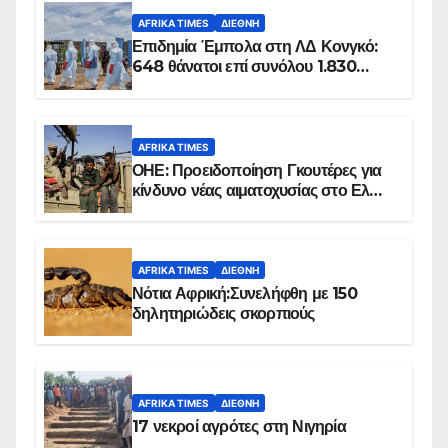
AFRIKA TIMES
ΔΙΕΘΝΉ
Επιδημία Έμπολα στη ΛΔ Κονγκό:
648 θάνατοι επί συνόλου 1.830
επιβεβαιωμένων κρουσμάτων
AFRIKA TIMES
ΟΗΕ: Προειδοποίηση Γκουτέρες για
κίνδυνο νέας αιματοχυσίας στο Ελ
Ομπέιντ του Σουδάν
AFRIKA TIMES
ΔΙΕΘΝΉ
Νότια Αφρική:Συνελήφθη με 150
δηλητηριώδεις σκορπιούς
AFRIKA TIMES
ΔΙΕΘΝΉ
17 νεκροί αγρότες στη Νιγηρία