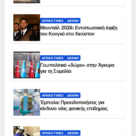
AFRIKA TIMES
ΔΙΕΘΝΉ
Μουντιάλ 2026: Εντυπωσιακή άφιξη
του Κονγκό στο Χιούστον
AFRIKA TIMES
ΔΙΕΘΝΉ
Γεωπολιτικό «δώρο» στην Άγκυρα
για τη Σομαλία
AFRIKA TIMES
ΔΙΕΘΝΉ
Έμπολα: Προειδοποιήσεις για
κίνδυνο νέας φονικής επιδημίας
AFRIKA TIMES
ΔΙΕΘΝΉ