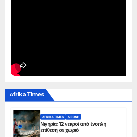
Αfrika Times
AFRIKA TIMES
ΔΙΕΘΝΉ
Νιγηρία: 12 νεκροί από ένοπλη
επίθεση σε χωριό