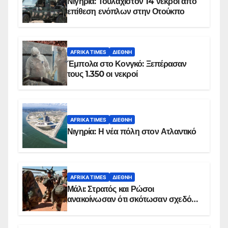
Νιγηρία: Τουλάχιστον 14 νεκροί από
επίθεση ενόπλων στην Οτούκπο
AFRIKA TIMES
ΔΙΕΘΝΉ
Έμπολα στο Κονγκό: Ξεπέρασαν
τους 1.350 οι νεκροί
AFRIKA TIMES
ΔΙΕΘΝΉ
Νιγηρία: Η νέα πόλη στον Ατλαντικό
AFRIKA TIMES
ΔΙΕΘΝΉ
Μάλι: Στρατός και Ρώσοι
ανακοίνωσαν ότι σκότωσαν σχεδόν
100 τζιχαντιστές