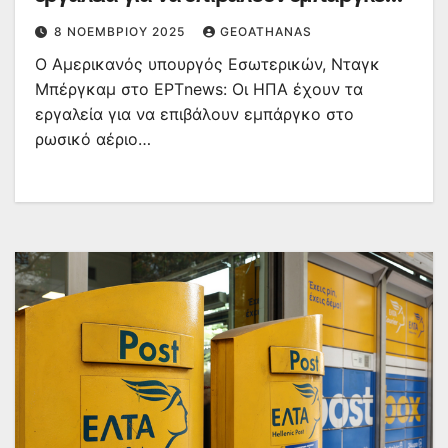
στο ρωσικό αέριο
8 ΝΟΕΜΒΡΊΟΥ 2025
GEOATHANAS
Ο Αμερικανός υπουργός Εσωτερικών, Νταγκ
Μπέργκαμ στο ΕΡΤnews: Οι ΗΠΑ έχουν τα
εργαλεία για να επιβάλουν εμπάργκο στο
ρωσικό αέριο…