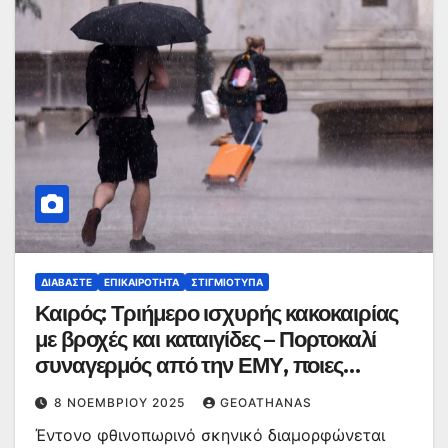
ΔΙΑΒΆΣΤΕ
ΕΠΙΚΑΙΡΌΤΗΤΑ
ΣΤΙΓΜΙΌΤΥΠΑ
Καιρός: Τριήμερο ισχυρής κακοκαιρίας
με βροχές και καταιγίδες – Πορτοκαλί
συναγερμός από την ΕΜΥ, ποιες
περιοχές θα επηρεαστούν
8 ΝΟΕΜΒΡΊΟΥ 2025
GEOATHANAS
Έντονο φθινοπωρινό σκηνικό διαμορφώνεται