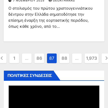
7 ΝΟΕΜΒΡΊΟΥ 2025
GEOATHANAS
Ο στολισμός του πρώτου χριστουγεννιάτικου
δέντρου στην Ελλάδα σηματοδότησε την
επίσημη έναρξη της εορταστικής περιόδου,
όπως κάθε χρόνο, από το…
ελιδοποίηση
1
…
86
87
88
…
1,973
ρθρων
ΠΟΛΙΤΙΚΕΣ ΣΥΝΔΕΣΕΙΣ