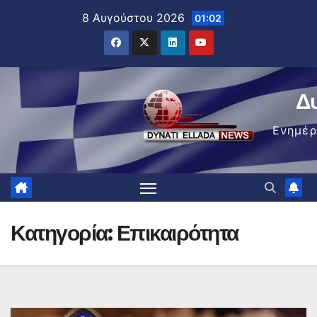
Μετάβαση
8 Αυγούστου 2026
01:02
στο
περιεχόμενο
Δ
Ενημέ
Κατηγορία:
Επικαιρότητα