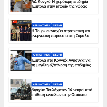
ΛΔ Κονγκό: Η χειρότερη επιδημία
Έμπολα στην ιστορία της χώρας
AFRIKA TIMES
ΔΙΕΘΝΉ
Η Τουρκία ενισχύει στρατιωτική και
ενεργειακή παρουσία στη Σομαλία
AFRIKA TIMES
ΔΙΕΘΝΉ
Έμπολα στο Κονγκό: Ανησυχία για
τη μεγάλη εξάπλωση της επιδημίας
AFRIKA TIMES
ΔΙΕΘΝΉ
Νιγηρία: Τουλάχιστον 14 νεκροί από
επίθεση ενόπλων στην Οτούκπο