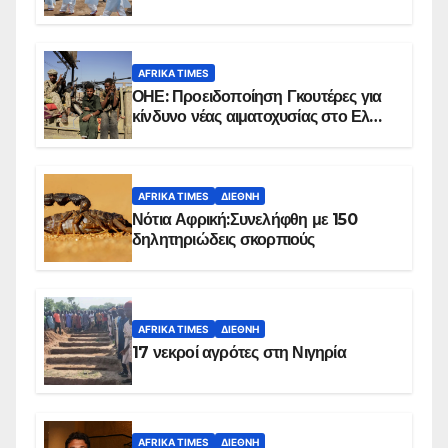
επιβεβαιωμένων κρουσμάτων
AFRIKA TIMES
ΟΗΕ: Προειδοποίηση Γκουτέρες για
κίνδυνο νέας αιματοχυσίας στο Ελ
Ομπέιντ του Σουδάν
AFRIKA TIMES
ΔΙΕΘΝΉ
Νότια Αφρική:Συνελήφθη με 150
δηλητηριώδεις σκορπιούς
AFRIKA TIMES
ΔΙΕΘΝΉ
17 νεκροί αγρότες στη Νιγηρία
AFRIKA TIMES
ΔΙΕΘΝΉ