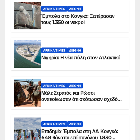
AFRIKA TIMES
ΔΙΕΘΝΉ
Έμπολα στο Κονγκό: Ξεπέρασαν
τους 1.350 οι νεκροί
AFRIKA TIMES
ΔΙΕΘΝΉ
Νιγηρία: Η νέα πόλη στον Ατλαντικό
AFRIKA TIMES
ΔΙΕΘΝΉ
Μάλι: Στρατός και Ρώσοι
ανακοίνωσαν ότι σκότωσαν σχεδόν
100 τζιχαντιστές
AFRIKA TIMES
ΔΙΕΘΝΉ
Επιδημία Έμπολα στη ΛΔ Κονγκό:
648 θάνατοι επί συνόλου 1.830