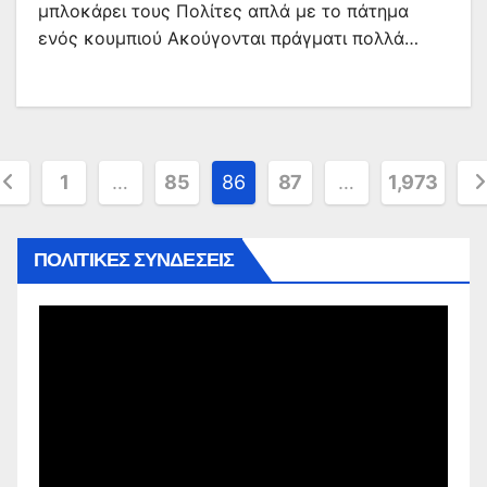
μπλοκάρει τους Πολίτες απλά με το πάτημα
ενός κουμπιού Ακούγονται πράγματι πολλά…
ελιδοποίηση
1
…
85
86
87
…
1,973
ρθρων
ΠΟΛΙΤΙΚΕΣ ΣΥΝΔΕΣΕΙΣ