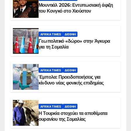
Μουντιάλ 2026: Εντυπωσιακή άφιξη
του Κονγκό στο Χιούστον
AFRIKA TIMES
ΔΙΕΘΝΉ
Γεωπολιτικό «δώρο» στην Άγκυρα
για τη Σομαλία
AFRIKA TIMES
ΔΙΕΘΝΉ
Έμπολα: Προειδοποιήσεις για
κίνδυνο νέας φονικής επιδημίας
AFRIKA TIMES
ΔΙΕΘΝΉ
Η Τουρκία στοχεύει τα αποθέματα
ουρανίου της Σομαλίας