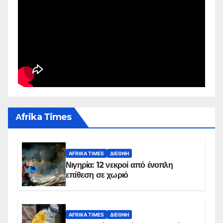
Αfrika Times
AFRIKA TIMES
ΔΙΕΘΝΉ
Νιγηρία: 12 νεκροί από ένοπλη
επίθεση σε χωριό
AFRIKA TIMES
ΔΙΕΘΝΉ