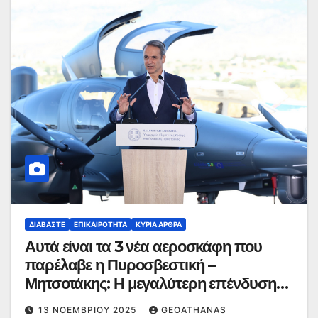
ΔΙΑΒΆΣΤΕ
ΕΠΙΚΑΙΡΌΤΗΤΑ
ΚΥΡΙΑ ΑΡΘΡΑ
Αυτά είναι τα 3 νέα αεροσκάφη που
παρέλαβε η Πυροσβεστική –
Μητσοτάκης: Η μεγαλύτερη επένδυση
στην ανθεκτικότητα της πατρίδας μας
13 ΝΟΕΜΒΡΊΟΥ 2025
GEOATHANAS