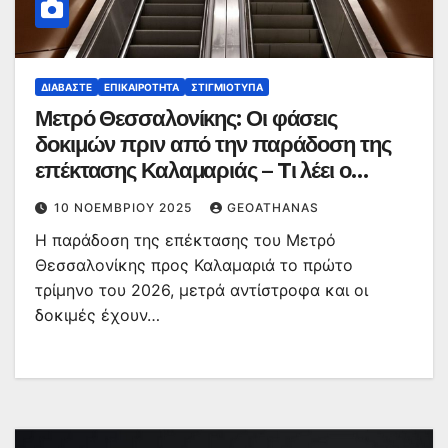
ΔΙΑΒΆΣΤΕ
ΕΠΙΚΑΙΡΌΤΗΤΑ
ΣΤΙΓΜΙΌΤΥΠΑ
Μετρό Θεσσαλονίκης: Οι φάσεις
δοκιμών πριν από την παράδοση της
επέκτασης Καλαμαριάς – Tι λέει ο
Ταχιάος για τη διακοπή λειτουργίας
10 ΝΟΕΜΒΡΊΟΥ 2025
GEOATHANAS
Η παράδοση της επέκτασης του Μετρό
Θεσσαλονίκης προς Καλαμαριά το πρώτο
τρίμηνο του 2026, μετρά αντίστροφα και οι
δοκιμές έχουν…