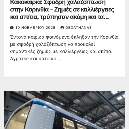
Κακοκαιρία: Σφοδρή χαλαζόπτωση
στην Κορινθία – Ζημιές σε καλλιέργειες
και σπίτια, τρύπησαν ακόμη και τα
παντζούρια – Βίντεο
10 ΝΟΕΜΒΡΊΟΥ 2025
GEOATHANAS
Έντονα καιρικά φαινόμενα έπληξαν την Κορινθία
με σφοδρή χαλαζόπτωση να προκαλεί
σημαντικές ζημιές σε καλλιέργειες και σπίτια.
Αγρότες και κάτοικοι…