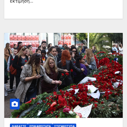
εκτίμηση…
ΔΙΑΒΆΣΤΕ
ΕΠΙΚΑΙΡΌΤΗΤΑ
ΣΤΙΓΜΙΌΤΥΠΑ