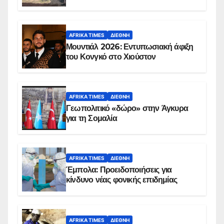
AFRIKA TIMES
ΔΙΕΘΝΉ
Μουντιάλ 2026: Εντυπωσιακή άφιξη
του Κονγκό στο Χιούστον
AFRIKA TIMES
ΔΙΕΘΝΉ
Γεωπολιτικό «δώρο» στην Άγκυρα
για τη Σομαλία
AFRIKA TIMES
ΔΙΕΘΝΉ
Έμπολα: Προειδοποιήσεις για
κίνδυνο νέας φονικής επιδημίας
AFRIKA TIMES
ΔΙΕΘΝΉ