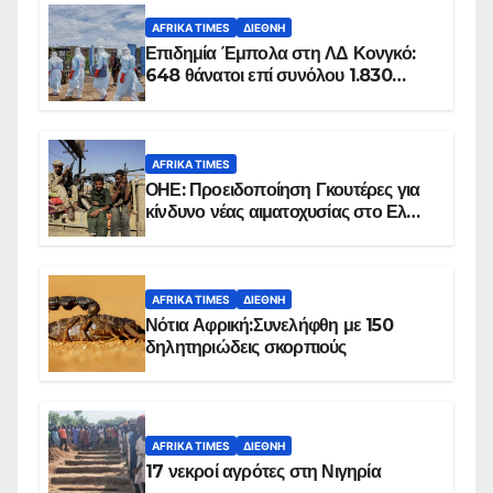
AFRIKA TIMES
ΔΙΕΘΝΉ
Επιδημία Έμπολα στη ΛΔ Κονγκό:
648 θάνατοι επί συνόλου 1.830
επιβεβαιωμένων κρουσμάτων
AFRIKA TIMES
ΟΗΕ: Προειδοποίηση Γκουτέρες για
κίνδυνο νέας αιματοχυσίας στο Ελ
Ομπέιντ του Σουδάν
AFRIKA TIMES
ΔΙΕΘΝΉ
Νότια Αφρική:Συνελήφθη με 150
δηλητηριώδεις σκορπιούς
AFRIKA TIMES
ΔΙΕΘΝΉ
17 νεκροί αγρότες στη Νιγηρία