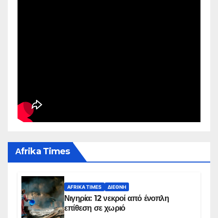
Αfrika Times
AFRIKA TIMES
ΔΙΕΘΝΉ
Νιγηρία: 12 νεκροί από ένοπλη
επίθεση σε χωριό