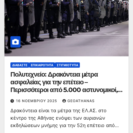
ΔΙΑΒΆΣΤΕ
ΕΠΙΚΑΙΡΌΤΗΤΑ
ΣΤΙΓΜΙΌΤΥΠΑ
Πολυτεχνείο: Δρακόντεια μέτρα
ασφαλείας για την επέτειο –
Περισσότεροι από 5.000 αστυνομικοί,
ΕΥΠ, drones και ελικόπτερο
16 ΝΟΕΜΒΡΊΟΥ 2025
GEOATHANAS
Δρακόντεια είναι τα μέτρα της ΕΛ.ΑΣ. στο
κέντρο της Αθήνας ενόψει των αυριανών
εκδηλώσεων μνήμης για την 52η επέτειο από…