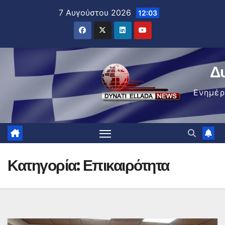
Μετάβαση
7 Αυγούστου 2026
12:03
στο
περιεχόμενο
Δ
Ενημέ
Κατηγορία:
Επικαιρότητα