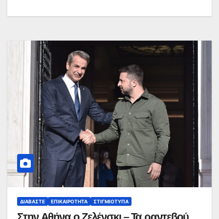
ΔΙΑΒΆΣΤΕ
ΕΠΙΚΑΙΡΌΤΗΤΑ
ΣΤΙΓΜΙΌΤΥΠΑ
Στην Αθήνα ο Ζελένσκι – Τα ραντεβού