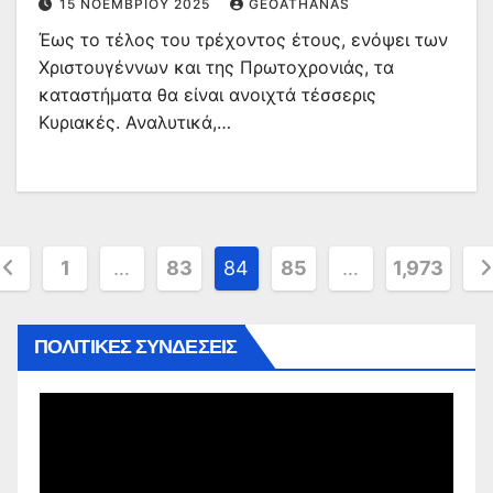
15 ΝΟΕΜΒΡΊΟΥ 2025
GEOATHANAS
Έως το τέλος του τρέχοντος έτους, ενόψει των
Χριστουγέννων και της Πρωτοχρονιάς, τα
καταστήματα θα είναι ανοιχτά τέσσερις
Κυριακές. Αναλυτικά,…
ελιδοποίηση
1
…
83
84
85
…
1,973
ρθρων
ΠΟΛΙΤΙΚΕΣ ΣΥΝΔΕΣΕΙΣ