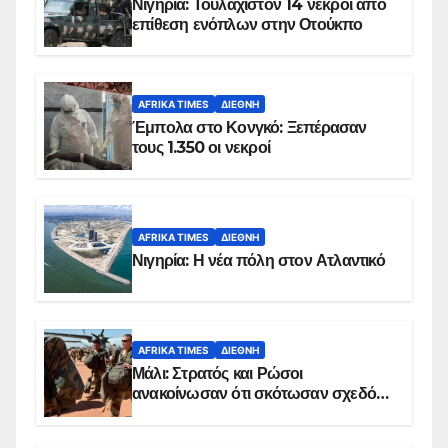
Νιγηρία: Τουλάχιστον 14 νεκροί από
επίθεση ενόπλων στην Οτούκπο
AFRIKA TIMES
ΔΙΕΘΝΉ
Έμπολα στο Κονγκό: Ξεπέρασαν
τους 1.350 οι νεκροί
AFRIKA TIMES
ΔΙΕΘΝΉ
Νιγηρία: Η νέα πόλη στον Ατλαντικό
AFRIKA TIMES
ΔΙΕΘΝΉ
Μάλι: Στρατός και Ρώσοι
ανακοίνωσαν ότι σκότωσαν σχεδόν
100 τζιχαντιστές