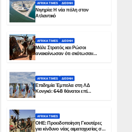
AFRIKA TIMES
ΔΙΕΘΝΉ
Νιγηρία: Η νέα πόλη στον
Ατλαντικό
AFRIKA TIMES
ΔΙΕΘΝΉ
Μάλι: Στρατός και Ρώσοι
ανακοίνωσαν ότι σκότωσαν
σχεδόν 100 τζιχαντιστές
AFRIKA TIMES
ΔΙΕΘΝΉ
Επιδημία Έμπολα στη ΛΔ
Κονγκό: 648 θάνατοι επί
συνόλου 1.830 επιβεβαιωμένων
κρουσμάτων
AFRIKA TIMES
ΟΗΕ: Προειδοποίηση Γκουτέρες
για κίνδυνο νέας αιματοχυσίας στο