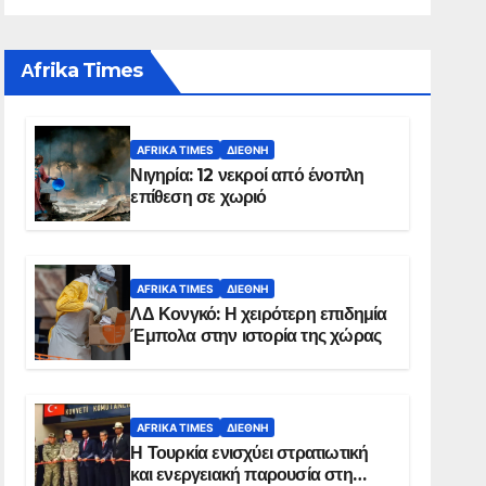
Αfrika Times
AFRIKA TIMES
ΔΙΕΘΝΉ
Νιγηρία: 12 νεκροί από ένοπλη
επίθεση σε χωριό
AFRIKA TIMES
ΔΙΕΘΝΉ
ΛΔ Κονγκό: Η χειρότερη επιδημία
Έμπολα στην ιστορία της χώρας
AFRIKA TIMES
ΔΙΕΘΝΉ
Η Τουρκία ενισχύει στρατιωτική
και ενεργειακή παρουσία στη