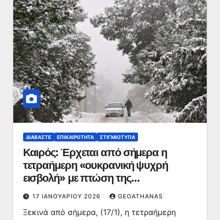
ΔΙΑΒΆΣΤΕ
ΕΠΙΚΑΙΡΌΤΗΤΑ
ΣΤΙΓΜΙΌΤΥΠΑ
Καιρός: Έρχεται από σήμερα η
τετραήμερη «ουκρανική ψυχρή
εισβολή» με πτώση της
θερμοκρασίας, ισχυρούς ανέμους,
17 ΙΑΝΟΥΑΡΊΟΥ 2026
GEOATHANAS
βροχές και καταιγίδες
Ξεκινά από σήμερα, (17/1), η τετραήμερη