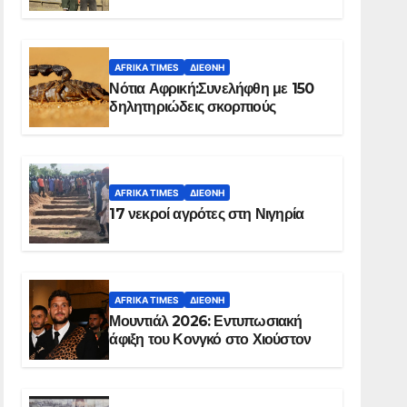
Ελ Ομπέιντ του Σουδάν
AFRIKA TIMES
ΔΙΕΘΝΉ
Νότια Αφρική:Συνελήφθη με 150
δηλητηριώδεις σκορπιούς
AFRIKA TIMES
ΔΙΕΘΝΉ
17 νεκροί αγρότες στη Νιγηρία
AFRIKA TIMES
ΔΙΕΘΝΉ
Μουντιάλ 2026: Εντυπωσιακή
άφιξη του Κονγκό στο Χιούστον