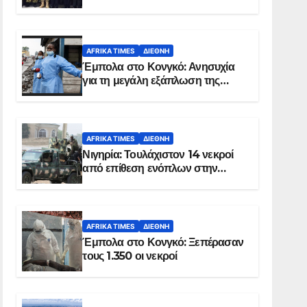
Σομαλία
AFRIKA TIMES
ΔΙΕΘΝΉ
Έμπολα στο Κονγκό: Ανησυχία
για τη μεγάλη εξάπλωση της
επιδημίας
AFRIKA TIMES
ΔΙΕΘΝΉ
Νιγηρία: Τουλάχιστον 14 νεκροί
από επίθεση ενόπλων στην
Οτούκπο
AFRIKA TIMES
ΔΙΕΘΝΉ
Έμπολα στο Κονγκό: Ξεπέρασαν
τους 1.350 οι νεκροί