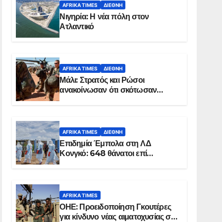
AFRIKA TIMES
ΔΙΕΘΝΉ
Νιγηρία: Η νέα πόλη στον
Ατλαντικό
AFRIKA TIMES
ΔΙΕΘΝΉ
Μάλι: Στρατός και Ρώσοι
ανακοίνωσαν ότι σκότωσαν
σχεδόν 100 τζιχαντιστές
AFRIKA TIMES
ΔΙΕΘΝΉ
Επιδημία Έμπολα στη ΛΔ
Κονγκό: 648 θάνατοι επί
συνόλου 1.830 επιβεβαιωμένων
κρουσμάτων
AFRIKA TIMES
ΟΗΕ: Προειδοποίηση Γκουτέρες
για κίνδυνο νέας αιματοχυσίας στο