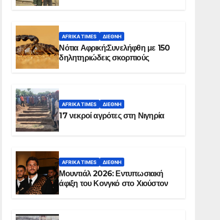
Ελ Ομπέιντ του Σουδάν
AFRIKA TIMES
ΔΙΕΘΝΉ
Νότια Αφρική:Συνελήφθη με 150
δηλητηριώδεις σκορπιούς
AFRIKA TIMES
ΔΙΕΘΝΉ
17 νεκροί αγρότες στη Νιγηρία
AFRIKA TIMES
ΔΙΕΘΝΉ
Μουντιάλ 2026: Εντυπωσιακή
άφιξη του Κονγκό στο Χιούστον