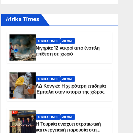
Αfrika Times
AFRIKA TIMES
ΔΙΕΘΝΉ
Νιγηρία: 12 νεκροί από ένοπλη
επίθεση σε χωριό
AFRIKA TIMES
ΔΙΕΘΝΉ
ΛΔ Κονγκό: Η χειρότερη επιδημία
Έμπολα στην ιστορία της χώρας
AFRIKA TIMES
ΔΙΕΘΝΉ
Η Τουρκία ενισχύει στρατιωτική
και ενεργειακή παρουσία στη