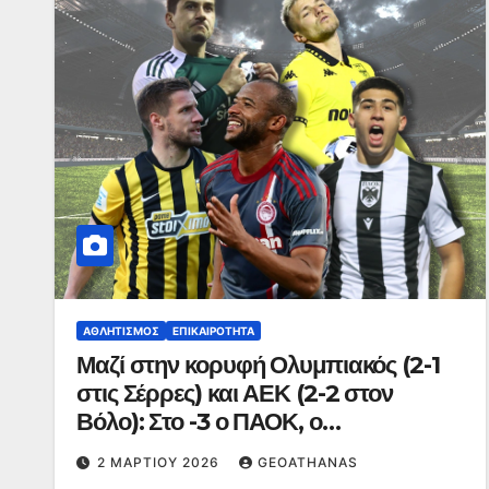
ΑΘΛΗΤΙΣΜΌΣ
ΕΠΙΚΑΙΡΌΤΗΤΑ
Μαζί στην κορυφή Ολυμπιακός (2-1
στις Σέρρες) και ΑΕΚ (2-2 στον
Βόλο): Στο -3 ο ΠΑΟΚ, ο
Παναθηναϊκός 3-1 τον Άρη κι
2 ΜΑΡΤΊΟΥ 2026
GEOATHANAS
«έπιασε» τον Λεβαδειακό