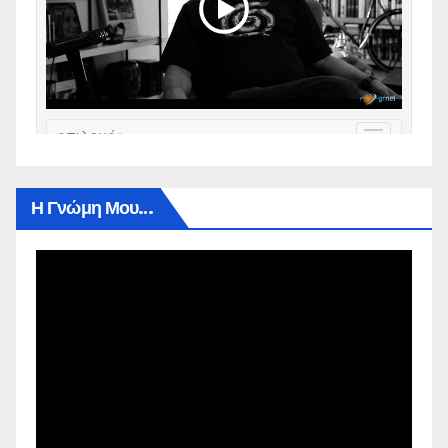
Η Γνώμη Μου…