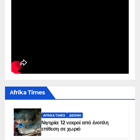
Αfrika Times
AFRIKA TIMES
ΔΙΕΘΝΉ
Νιγηρία: 12 νεκροί από ένοπλη
επίθεση σε χωριό