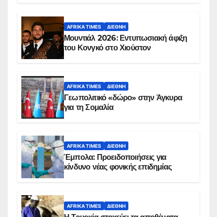
AFRIKA TIMES
ΔΙΕΘΝΉ
Μουντιάλ 2026: Εντυπωσιακή άφιξη
του Κονγκό στο Χιούστον
AFRIKA TIMES
ΔΙΕΘΝΉ
Γεωπολιτικό «δώρο» στην Άγκυρα
για τη Σομαλία
AFRIKA TIMES
ΔΙΕΘΝΉ
Έμπολα: Προειδοποιήσεις για
κίνδυνο νέας φονικής επιδημίας
AFRIKA TIMES
ΔΙΕΘΝΉ