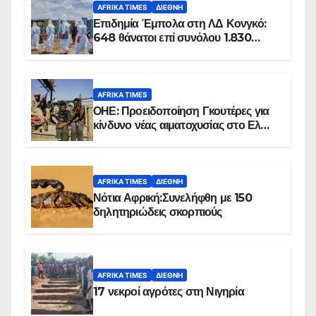
AFRIKA TIMES
ΔΙΕΘΝΉ
Επιδημία Έμπολα στη ΛΔ Κονγκό:
648 θάνατοι επί συνόλου 1.830
επιβεβαιωμένων κρουσμάτων
AFRIKA TIMES
ΟΗΕ: Προειδοποίηση Γκουτέρες για
κίνδυνο νέας αιματοχυσίας στο Ελ
Ομπέιντ του Σουδάν
AFRIKA TIMES
ΔΙΕΘΝΉ
Νότια Αφρική:Συνελήφθη με 150
δηλητηριώδεις σκορπιούς
AFRIKA TIMES
ΔΙΕΘΝΉ
17 νεκροί αγρότες στη Νιγηρία