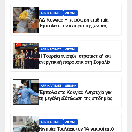
AFRIKA TIMES
ΔΙΕΘΝΉ
ΛΔ Κονγκό: Η χειρότερη επιδημία
Έμπολα στην ιστορία της χώρας
AFRIKA TIMES
ΔΙΕΘΝΉ
Η Τουρκία ενισχύει στρατιωτική και
ενεργειακή παρουσία στη Σομαλία
AFRIKA TIMES
ΔΙΕΘΝΉ
Έμπολα στο Κονγκό: Ανησυχία για
τη μεγάλη εξάπλωση της επιδημίας
AFRIKA TIMES
ΔΙΕΘΝΉ
Νιγηρία: Τουλάχιστον 14 νεκροί από