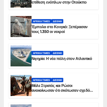
επίθεση ενόπλων στην Οτούκπο
AFRIKA TIMES
ΔΙΕΘΝΉ
Έμπολα στο Κονγκό: Ξεπέρασαν
τους 1.350 οι νεκροί
AFRIKA TIMES
ΔΙΕΘΝΉ
Νιγηρία: Η νέα πόλη στον Ατλαντικό
AFRIKA TIMES
ΔΙΕΘΝΉ
Μάλι: Στρατός και Ρώσοι
ανακοίνωσαν ότι σκότωσαν σχεδόν
100 τζιχαντιστές