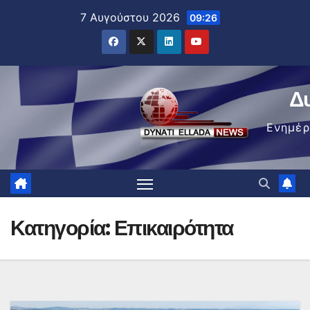
Μετάβαση
7 Αυγούστου 2026
09:26
στο
περιεχόμενο
Δ
Ενημέ
Κατηγορία:
Επικαιρότητα