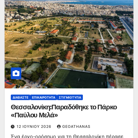
ΔΙΑΒΆΣΤΕ
ΕΠΙΚΑΙΡΌΤΗΤΑ
ΣΤΙΓΜΙΌΤΥΠΑ
Θεσσαλονίκη:Παραδόθηκε το Πάρκο
«Παύλου Μελά»
12 ΙΟΥΝΊΟΥ 2026
GEOATHANAS
Ένα έργο-ορόσημο για τη Θεσσαλονίκη πέρασε