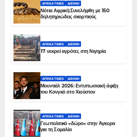
AFRIKA TIMES
ΔΙΕΘΝΉ
Νότια Αφρική:Συνελήφθη με 150
δηλητηριώδεις σκορπιούς
AFRIKA TIMES
ΔΙΕΘΝΉ
17 νεκροί αγρότες στη Νιγηρία
AFRIKA TIMES
ΔΙΕΘΝΉ
Μουντιάλ 2026: Εντυπωσιακή άφιξη
του Κονγκό στο Χιούστον
AFRIKA TIMES
ΔΙΕΘΝΉ
Γεωπολιτικό «δώρο» στην Άγκυρα
για τη Σομαλία