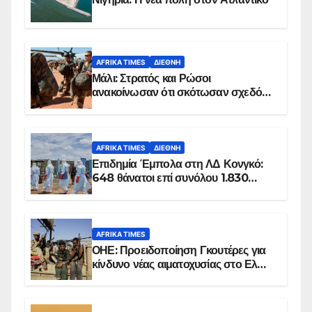
AFRIKA TIMES
ΔΙΕΘΝΉ
Μάλι: Στρατός και Ρώσοι
ανακοίνωσαν ότι σκότωσαν σχεδόν
100 τζιχαντιστές
AFRIKA TIMES
ΔΙΕΘΝΉ
Επιδημία Έμπολα στη ΛΔ Κονγκό:
648 θάνατοι επί συνόλου 1.830
επιβεβαιωμένων κρουσμάτων
AFRIKA TIMES
ΟΗΕ: Προειδοποίηση Γκουτέρες για
κίνδυνο νέας αιματοχυσίας στο Ελ
Ομπέιντ του Σουδάν