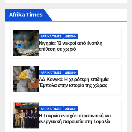
Αfrika Times
AFRIKA TIMES
ΔΙΕΘΝΉ
Νιγηρία: 12 νεκροί από ένοπλη
επίθεση σε χωριό
AFRIKA TIMES
ΔΙΕΘΝΉ
ΛΔ Κονγκό: Η χειρότερη επιδημία
Έμπολα στην ιστορία της χώρας
AFRIKA TIMES
ΔΙΕΘΝΉ
Η Τουρκία ενισχύει στρατιωτική και
ενεργειακή παρουσία στη Σομαλία