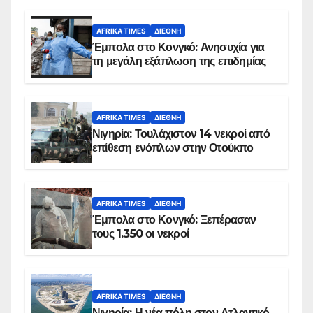
AFRIKA TIMES
ΔΙΕΘΝΉ
Έμπολα στο Κονγκό: Ανησυχία για
τη μεγάλη εξάπλωση της επιδημίας
AFRIKA TIMES
ΔΙΕΘΝΉ
Νιγηρία: Τουλάχιστον 14 νεκροί από
επίθεση ενόπλων στην Οτούκπο
AFRIKA TIMES
ΔΙΕΘΝΉ
Έμπολα στο Κονγκό: Ξεπέρασαν
τους 1.350 οι νεκροί
AFRIKA TIMES
ΔΙΕΘΝΉ
Νιγηρία: Η νέα πόλη στον Ατλαντικό