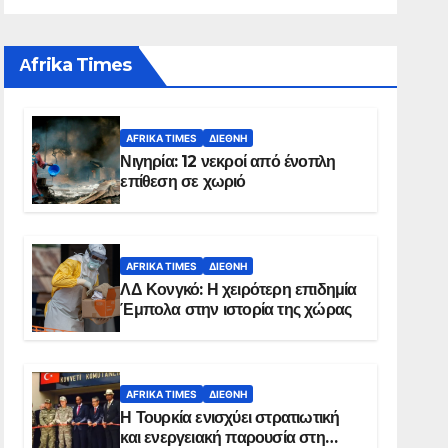
Αfrika Times
AFRIKA TIMES
ΔΙΕΘΝΉ
Νιγηρία: 12 νεκροί από ένοπλη
επίθεση σε χωριό
AFRIKA TIMES
ΔΙΕΘΝΉ
ΛΔ Κονγκό: Η χειρότερη επιδημία
Έμπολα στην ιστορία της χώρας
AFRIKA TIMES
ΔΙΕΘΝΉ
Η Τουρκία ενισχύει στρατιωτική
και ενεργειακή παρουσία στη