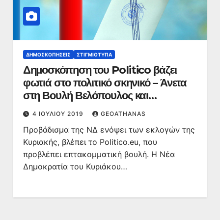
ΔΗΜΟΣΚΟΠΉΣΕΙΣ
ΣΤΙΓΜΙΌΤΥΠΑ
Δημοσκόπηση του Politico βάζει
φωτιά στο πολιτικό σκηνικό – Άνετα
στη Βουλή Βελόπουλος και
Βαρουφάκης
4 ΙΟΥΛΊΟΥ 2019
GEOATHANAS
Προβάδισμα της ΝΔ ενόψει των εκλογών της
Κυριακής, βλέπει το Politico.eu, που
προβλέπει επτακομματική βουλή. H Nέα
Δημοκρατία του Κυριάκου…