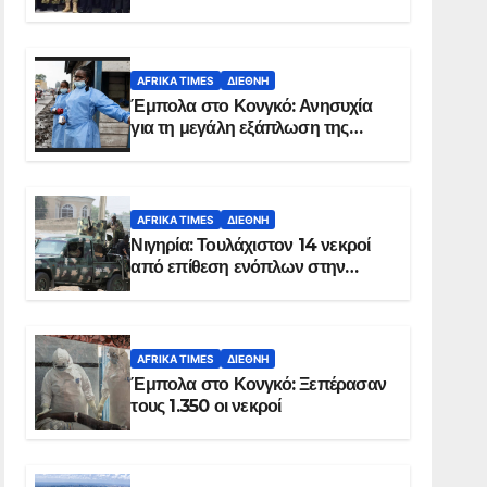
Σομαλία
AFRIKA TIMES
ΔΙΕΘΝΉ
Έμπολα στο Κονγκό: Ανησυχία
για τη μεγάλη εξάπλωση της
επιδημίας
AFRIKA TIMES
ΔΙΕΘΝΉ
Νιγηρία: Τουλάχιστον 14 νεκροί
από επίθεση ενόπλων στην
Οτούκπο
AFRIKA TIMES
ΔΙΕΘΝΉ
Έμπολα στο Κονγκό: Ξεπέρασαν
τους 1.350 οι νεκροί