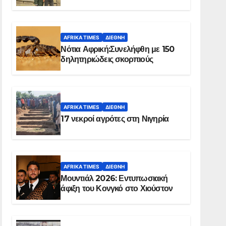
Ελ Ομπέιντ του Σουδάν
AFRIKA TIMES
ΔΙΕΘΝΉ
Νότια Αφρική:Συνελήφθη με 150
δηλητηριώδεις σκορπιούς
AFRIKA TIMES
ΔΙΕΘΝΉ
17 νεκροί αγρότες στη Νιγηρία
AFRIKA TIMES
ΔΙΕΘΝΉ
Μουντιάλ 2026: Εντυπωσιακή
άφιξη του Κονγκό στο Χιούστον