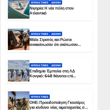
AFRIKA TIMES
ΔΙΕΘΝΉ
Νιγηρία: Η νέα πόλη στον
Ατλαντικό
AFRIKA TIMES
ΔΙΕΘΝΉ
Μάλι: Στρατός και Ρώσοι
ανακοίνωσαν ότι σκότωσαν
σχεδόν 100 τζιχαντιστές
AFRIKA TIMES
ΔΙΕΘΝΉ
Επιδημία Έμπολα στη ΛΔ
Κονγκό: 648 θάνατοι επί
συνόλου 1.830 επιβεβαιωμένων
κρουσμάτων
AFRIKA TIMES
ΟΗΕ: Προειδοποίηση Γκουτέρες
για κίνδυνο νέας αιματοχυσίας στο