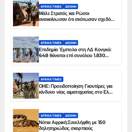
AFRIKA TIMES
ΔΙΕΘΝΉ
Μάλι: Στρατός και Ρώσοι
ανακοίνωσαν ότι σκότωσαν σχεδόν
100 τζιχαντιστές
AFRIKA TIMES
ΔΙΕΘΝΉ
Επιδημία Έμπολα στη ΛΔ Κονγκό:
648 θάνατοι επί συνόλου 1.830
επιβεβαιωμένων κρουσμάτων
AFRIKA TIMES
ΟΗΕ: Προειδοποίηση Γκουτέρες για
κίνδυνο νέας αιματοχυσίας στο Ελ
Ομπέιντ του Σουδάν
AFRIKA TIMES
ΔΙΕΘΝΉ
Νότια Αφρική:Συνελήφθη με 150
δηλητηριώδεις σκορπιούς