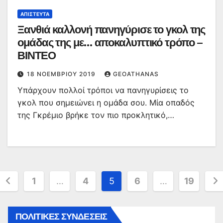
ΑΠΊΣΤΕΥΤΑ
Ξανθιά καλλονή πανηγύρισε το γκολ της
ομάδας της με… αποκαλυπτικό τρόπο –
ΒΙΝΤΕΟ
18 ΝΟΕΜΒΡΊΟΥ 2019
GEOATHANAS
Υπάρχουν πολλοί τρόποι να πανηγυρίσεις το
γκολ που σημειώνει η ομάδα σου. Μία οπαδός
της Γκρέμιο βρήκε τον πιο προκλητικό,…
Σελιδοποίηση
1
…
4
5
6
…
19
άρθρων
ΠΟΛΙΤΙΚΕΣ ΣΥΝΔΕΣΕΙΣ