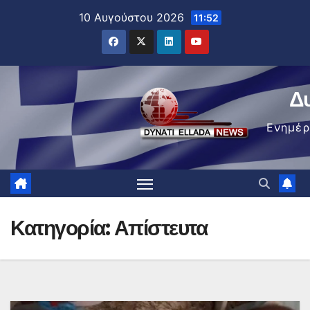
Μετάβαση
10 Αυγούστου 2026
11:52
στο
περιεχόμενο
Δ
Ενημέ
Κατηγορία:
Απίστευτα