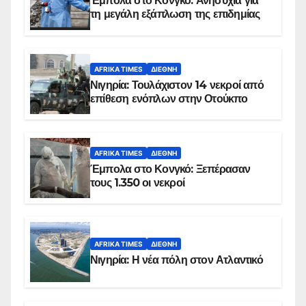
Έμπολα στο Κονγκό: Ανησυχία για
τη μεγάλη εξάπλωση της επιδημίας
AFRIKA TIMES
ΔΙΕΘΝΉ
Νιγηρία: Τουλάχιστον 14 νεκροί από
επίθεση ενόπλων στην Οτούκπο
AFRIKA TIMES
ΔΙΕΘΝΉ
Έμπολα στο Κονγκό: Ξεπέρασαν
τους 1.350 οι νεκροί
AFRIKA TIMES
ΔΙΕΘΝΉ
Νιγηρία: Η νέα πόλη στον Ατλαντικό