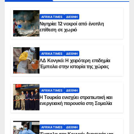
AFRIKA TIMES
ΔΙΕΘΝΉ
Νιγηρία: 12 νεκροί από ένοπλη
επίθεση σε χωριό
AFRIKA TIMES
ΔΙΕΘΝΉ
ΛΔ Κονγκό: Η χειρότερη επιδημία
Έμπολα στην ιστορία της χώρας
AFRIKA TIMES
ΔΙΕΘΝΉ
Η Τουρκία ενισχύει στρατιωτική και
ενεργειακή παρουσία στη Σομαλία
AFRIKA TIMES
ΔΙΕΘΝΉ