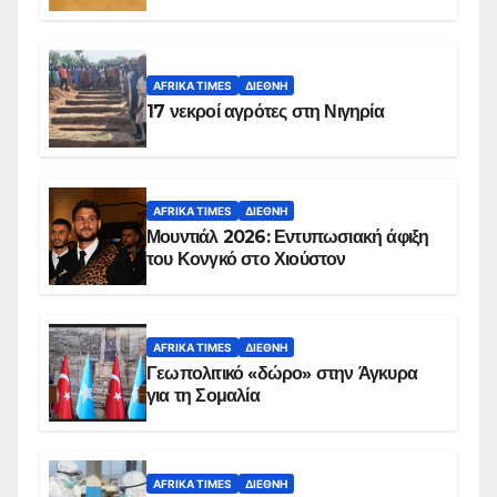
AFRIKA TIMES
ΔΙΕΘΝΉ
17 νεκροί αγρότες στη Νιγηρία
AFRIKA TIMES
ΔΙΕΘΝΉ
Μουντιάλ 2026: Εντυπωσιακή άφιξη
του Κονγκό στο Χιούστον
AFRIKA TIMES
ΔΙΕΘΝΉ
Γεωπολιτικό «δώρο» στην Άγκυρα
για τη Σομαλία
AFRIKA TIMES
ΔΙΕΘΝΉ