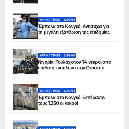
AFRIKA TIMES
ΔΙΕΘΝΉ
Έμπολα στο Κονγκό: Ανησυχία για
τη μεγάλη εξάπλωση της επιδημίας
AFRIKA TIMES
ΔΙΕΘΝΉ
Νιγηρία: Τουλάχιστον 14 νεκροί από
επίθεση ενόπλων στην Οτούκπο
AFRIKA TIMES
ΔΙΕΘΝΉ
Έμπολα στο Κονγκό: Ξεπέρασαν
τους 1.350 οι νεκροί
AFRIKA TIMES
ΔΙΕΘΝΉ