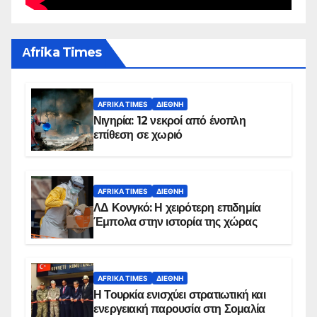
Αfrika Times
AFRIKA TIMES
ΔΙΕΘΝΉ
Νιγηρία: 12 νεκροί από ένοπλη
επίθεση σε χωριό
AFRIKA TIMES
ΔΙΕΘΝΉ
ΛΔ Κονγκό: Η χειρότερη επιδημία
Έμπολα στην ιστορία της χώρας
AFRIKA TIMES
ΔΙΕΘΝΉ
Η Τουρκία ενισχύει στρατιωτική και
ενεργειακή παρουσία στη Σομαλία