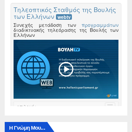
Η Γνώμη Μου…