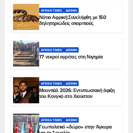
AFRIKA TIMES
ΔΙΕΘΝΉ
Νότια Αφρική:Συνελήφθη με 150
δηλητηριώδεις σκορπιούς
AFRIKA TIMES
ΔΙΕΘΝΉ
17 νεκροί αγρότες στη Νιγηρία
AFRIKA TIMES
ΔΙΕΘΝΉ
Μουντιάλ 2026: Εντυπωσιακή άφιξη
του Κονγκό στο Χιούστον
AFRIKA TIMES
ΔΙΕΘΝΉ
Γεωπολιτικό «δώρο» στην Άγκυρα
για τη Σομαλία