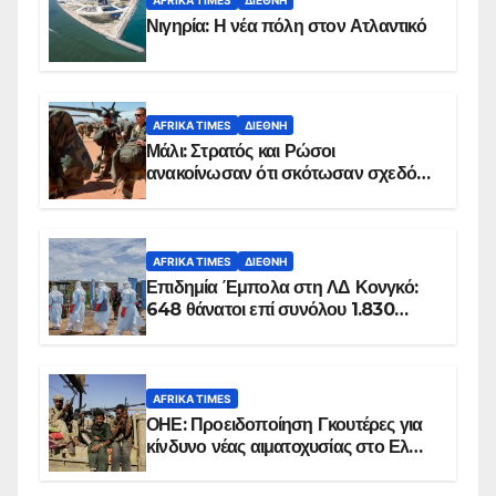
Νιγηρία: Η νέα πόλη στον Ατλαντικό
AFRIKA TIMES
ΔΙΕΘΝΉ
Μάλι: Στρατός και Ρώσοι
ανακοίνωσαν ότι σκότωσαν σχεδόν
100 τζιχαντιστές
AFRIKA TIMES
ΔΙΕΘΝΉ
Επιδημία Έμπολα στη ΛΔ Κονγκό:
648 θάνατοι επί συνόλου 1.830
επιβεβαιωμένων κρουσμάτων
AFRIKA TIMES
ΟΗΕ: Προειδοποίηση Γκουτέρες για
κίνδυνο νέας αιματοχυσίας στο Ελ
Ομπέιντ του Σουδάν