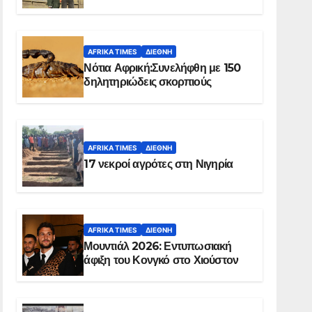
Ελ Ομπέιντ του Σουδάν
AFRIKA TIMES
ΔΙΕΘΝΉ
Νότια Αφρική:Συνελήφθη με 150
δηλητηριώδεις σκορπιούς
AFRIKA TIMES
ΔΙΕΘΝΉ
17 νεκροί αγρότες στη Νιγηρία
AFRIKA TIMES
ΔΙΕΘΝΉ
Μουντιάλ 2026: Εντυπωσιακή
άφιξη του Κονγκό στο Χιούστον