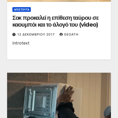
ΑΠΊΣΤΕΥΤΑ
Σοκ προκαλεί η επίθεση ταύρου σε
καουμπόι και το άλογό του (video)
12 ΔΕΚΕΜΒΡΊΟΥ 2017
GEOATH
introtext