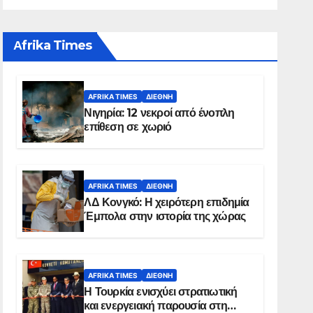
Αfrika Times
AFRIKA TIMES
ΔΙΕΘΝΉ
Νιγηρία: 12 νεκροί από ένοπλη
επίθεση σε χωριό
AFRIKA TIMES
ΔΙΕΘΝΉ
ΛΔ Κονγκό: Η χειρότερη επιδημία
Έμπολα στην ιστορία της χώρας
AFRIKA TIMES
ΔΙΕΘΝΉ
Η Τουρκία ενισχύει στρατιωτική
και ενεργειακή παρουσία στη