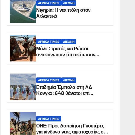
AFRIKA TIMES
ΔΙΕΘΝΉ
Νιγηρία: Η νέα πόλη στον
Ατλαντικό
AFRIKA TIMES
ΔΙΕΘΝΉ
Μάλι: Στρατός και Ρώσοι
ανακοίνωσαν ότι σκότωσαν
σχεδόν 100 τζιχαντιστές
AFRIKA TIMES
ΔΙΕΘΝΉ
Επιδημία Έμπολα στη ΛΔ
Κονγκό: 648 θάνατοι επί
συνόλου 1.830 επιβεβαιωμένων
κρουσμάτων
AFRIKA TIMES
ΟΗΕ: Προειδοποίηση Γκουτέρες
για κίνδυνο νέας αιματοχυσίας στο