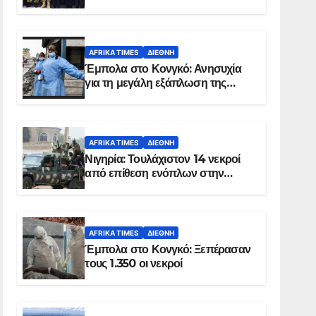
Σομαλία
AFRIKA TIMES
ΔΙΕΘΝΉ
Έμπολα στο Κονγκό: Ανησυχία
για τη μεγάλη εξάπλωση της
επιδημίας
AFRIKA TIMES
ΔΙΕΘΝΉ
Νιγηρία: Τουλάχιστον 14 νεκροί
από επίθεση ενόπλων στην
Οτούκπο
AFRIKA TIMES
ΔΙΕΘΝΉ
Έμπολα στο Κονγκό: Ξεπέρασαν
τους 1.350 οι νεκροί