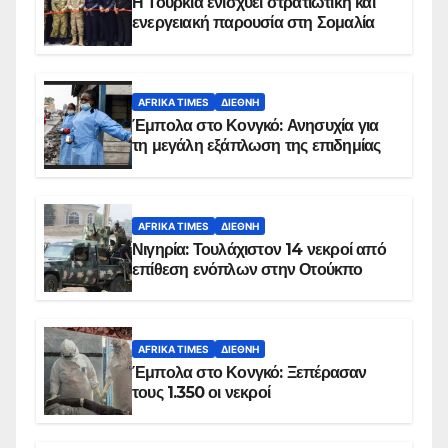
Η Τουρκία ενισχύει στρατιωτική και
ενεργειακή παρουσία στη Σομαλία
AFRIKA TIMES
ΔΙΕΘΝΉ
Έμπολα στο Κονγκό: Ανησυχία για
τη μεγάλη εξάπλωση της επιδημίας
AFRIKA TIMES
ΔΙΕΘΝΉ
Νιγηρία: Τουλάχιστον 14 νεκροί από
επίθεση ενόπλων στην Οτούκπο
AFRIKA TIMES
ΔΙΕΘΝΉ
Έμπολα στο Κονγκό: Ξεπέρασαν
τους 1.350 οι νεκροί