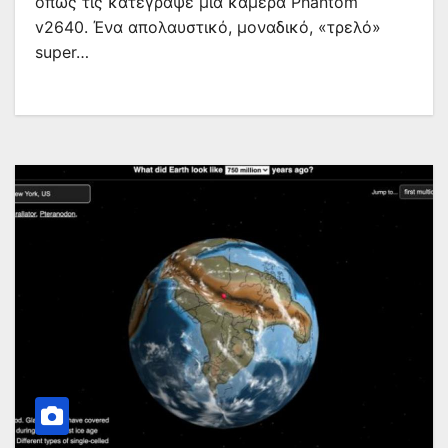
όπως τις κατέγραψε μια κάμερα Phantom
v2640. Ένα απολαυστικό, μοναδικό, «τρελό»
super…