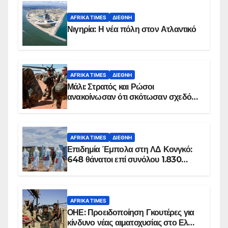
AFRIKA TIMES
ΔΙΕΘΝΉ
Νιγηρία: Η νέα πόλη στον Ατλαντικό
AFRIKA TIMES
ΔΙΕΘΝΉ
Μάλι: Στρατός και Ρώσοι
ανακοίνωσαν ότι σκότωσαν σχεδόν
100 τζιχαντιστές
AFRIKA TIMES
ΔΙΕΘΝΉ
Επιδημία Έμπολα στη ΛΔ Κονγκό:
648 θάνατοι επί συνόλου 1.830
επιβεβαιωμένων κρουσμάτων
AFRIKA TIMES
ΟΗΕ: Προειδοποίηση Γκουτέρες για
κίνδυνο νέας αιματοχυσίας στο Ελ