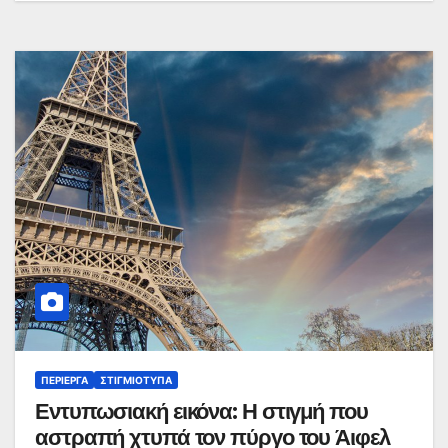
ΠΕΡΊΕΡΓΑ
ΣΤΙΓΜΙΌΤΥΠΑ
Εντυπωσιακή εικόνα: Η στιγμή που
αστραπή χτυπά τον πύργο του Άιφελ