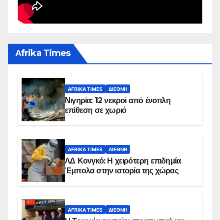
Αfrika Times
AFRIKA TIMES
ΔΙΕΘΝΉ
Νιγηρία: 12 νεκροί από ένοπλη
επίθεση σε χωριό
AFRIKA TIMES
ΔΙΕΘΝΉ
ΛΔ Κονγκό: Η χειρότερη επιδημία
Έμπολα στην ιστορία της χώρας
AFRIKA TIMES
ΔΙΕΘΝΉ