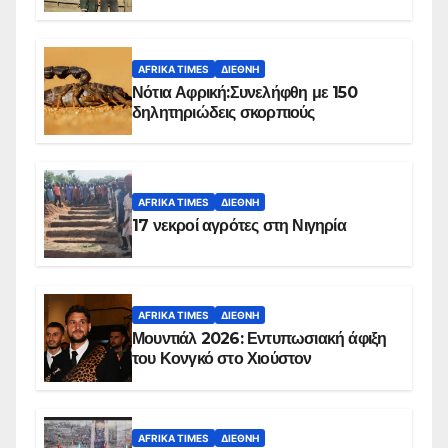
Ομπέιντ του Σουδάν
AFRIKA TIMES
ΔΙΕΘΝΉ
Νότια Αφρική:Συνελήφθη με 150
δηλητηριώδεις σκορπιούς
AFRIKA TIMES
ΔΙΕΘΝΉ
17 νεκροί αγρότες στη Νιγηρία
AFRIKA TIMES
ΔΙΕΘΝΉ
Μουντιάλ 2026: Εντυπωσιακή άφιξη
του Κονγκό στο Χιούστον
AFRIKA TIMES
ΔΙΕΘΝΉ