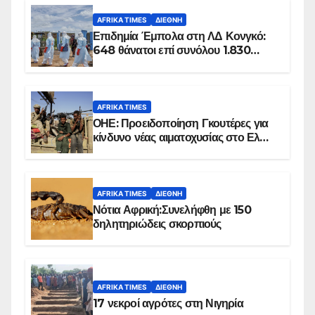
AFRIKA TIMES
ΔΙΕΘΝΉ
Επιδημία Έμπολα στη ΛΔ Κονγκό:
648 θάνατοι επί συνόλου 1.830
επιβεβαιωμένων κρουσμάτων
AFRIKA TIMES
ΟΗΕ: Προειδοποίηση Γκουτέρες για
κίνδυνο νέας αιματοχυσίας στο Ελ
Ομπέιντ του Σουδάν
AFRIKA TIMES
ΔΙΕΘΝΉ
Νότια Αφρική:Συνελήφθη με 150
δηλητηριώδεις σκορπιούς
AFRIKA TIMES
ΔΙΕΘΝΉ
17 νεκροί αγρότες στη Νιγηρία