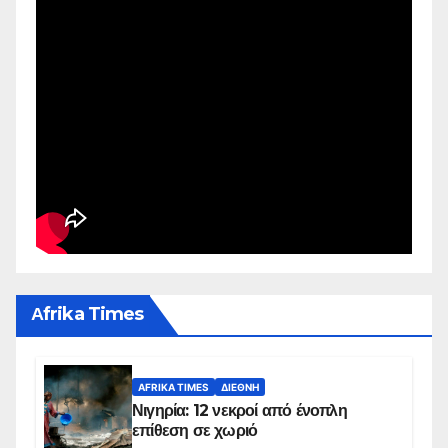
Αfrika Times
AFRIKA TIMES
ΔΙΕΘΝΉ
Νιγηρία: 12 νεκροί από ένοπλη
επίθεση σε χωριό