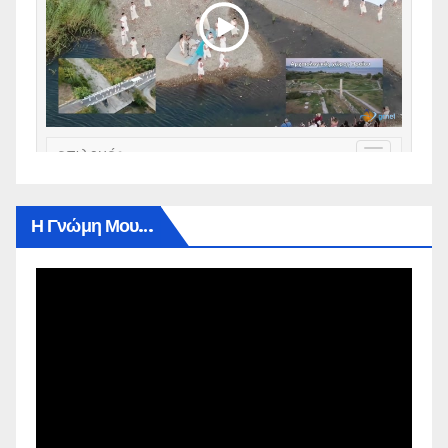
Η Γνώμη Μου…