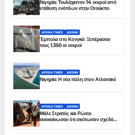
Νιγηρία: Τουλάχιστον 14 νεκροί από
επίθεση ενόπλων στην Οτούκπο
AFRIKA TIMES
ΔΙΕΘΝΉ
Έμπολα στο Κονγκό: Ξεπέρασαν
τους 1.350 οι νεκροί
AFRIKA TIMES
ΔΙΕΘΝΉ
Νιγηρία: Η νέα πόλη στον Ατλαντικό
AFRIKA TIMES
ΔΙΕΘΝΉ
Μάλι: Στρατός και Ρώσοι
ανακοίνωσαν ότι σκότωσαν σχεδόν
100 τζιχαντιστές