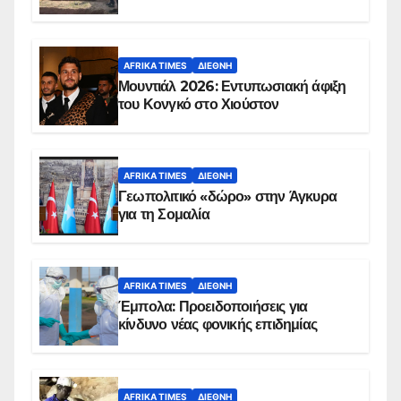
AFRIKA TIMES
ΔΙΕΘΝΉ
Μουντιάλ 2026: Εντυπωσιακή άφιξη
του Κονγκό στο Χιούστον
AFRIKA TIMES
ΔΙΕΘΝΉ
Γεωπολιτικό «δώρο» στην Άγκυρα
για τη Σομαλία
AFRIKA TIMES
ΔΙΕΘΝΉ
Έμπολα: Προειδοποιήσεις για
κίνδυνο νέας φονικής επιδημίας
AFRIKA TIMES
ΔΙΕΘΝΉ