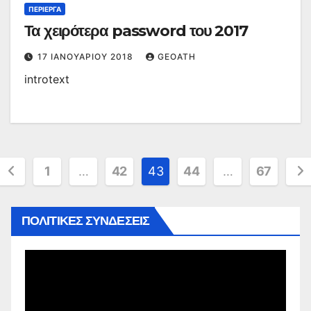
ΠΕΡΊΕΡΓΑ
Τα χειρότερα password του 2017
17 ΙΑΝΟΥΑΡΊΟΥ 2018
GEOATH
introtext
Σελιδοποίηση
1
…
42
43
44
…
67
άρθρων
ΠΟΛΙΤΙΚΕΣ ΣΥΝΔΕΣΕΙΣ