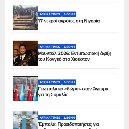
AFRIKA TIMES
ΔΙΕΘΝΉ
17 νεκροί αγρότες στη Νιγηρία
AFRIKA TIMES
ΔΙΕΘΝΉ
Μουντιάλ 2026: Εντυπωσιακή άφιξη
του Κονγκό στο Χιούστον
AFRIKA TIMES
ΔΙΕΘΝΉ
Γεωπολιτικό «δώρο» στην Άγκυρα
για τη Σομαλία
AFRIKA TIMES
ΔΙΕΘΝΉ
Έμπολα: Προειδοποιήσεις για