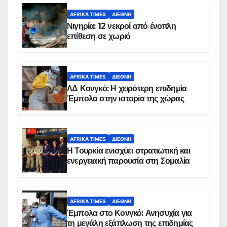
AFRIKA TIMES
ΔΙΕΘΝΉ
Νιγηρία: 12 νεκροί από ένοπλη
επίθεση σε χωριό
AFRIKA TIMES
ΔΙΕΘΝΉ
ΛΔ Κονγκό: Η χειρότερη επιδημία
Έμπολα στην ιστορία της χώρας
AFRIKA TIMES
ΔΙΕΘΝΉ
Η Τουρκία ενισχύει στρατιωτική και
ενεργειακή παρουσία στη Σομαλία
AFRIKA TIMES
ΔΙΕΘΝΉ
Έμπολα στο Κονγκό: Ανησυχία για
τη μεγάλη εξάπλωση της επιδημίας