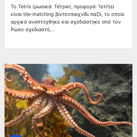
To Tetris (ρωσικά: Те́трис, προφορά: ˈtɛtrʲɪs)
είναι tile-matching βιντεοπαιχνίδι παζλ, το οποίο
αρχικά αναπτύχθηκε και σχεδιάστηκε από τον
Ρώσο σχεδιαστή…