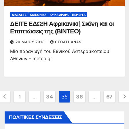
ΔΙΑΒΆΣΤΕ
ΚΟΙΝΩΝΙΚΆ
ΚΥΡΙΑ ΑΡΘΡΑ
ΠΕΡΊΕΡΓΑ
ΔΕΙΤΕ ΕΔΩ:Η Αφρικανική Σκόνη και οι
Επιπτώσεις της (ΒΙΝΤΕΟ)
20 ΜΑΪ́ΟΥ 2018
GEOATHANAS
Μία παραγωγή του Εθνικού Αστεροσκοπείου
Αθηνών – meteo.gr
Σελιδοποίηση
1
…
34
35
36
…
67
άρθρων
ΠΟΛΙΤΙΚΕΣ ΣΥΝΔΕΣΕΙΣ