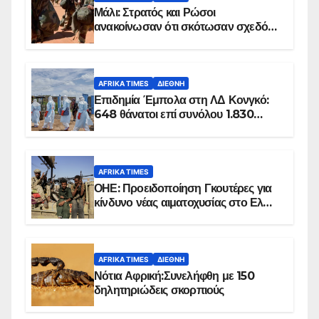
Μάλι: Στρατός και Ρώσοι
ανακοίνωσαν ότι σκότωσαν σχεδόν
100 τζιχαντιστές
AFRIKA TIMES
ΔΙΕΘΝΉ
Επιδημία Έμπολα στη ΛΔ Κονγκό:
648 θάνατοι επί συνόλου 1.830
επιβεβαιωμένων κρουσμάτων
AFRIKA TIMES
ΟΗΕ: Προειδοποίηση Γκουτέρες για
κίνδυνο νέας αιματοχυσίας στο Ελ
Ομπέιντ του Σουδάν
AFRIKA TIMES
ΔΙΕΘΝΉ
Νότια Αφρική:Συνελήφθη με 150
δηλητηριώδεις σκορπιούς