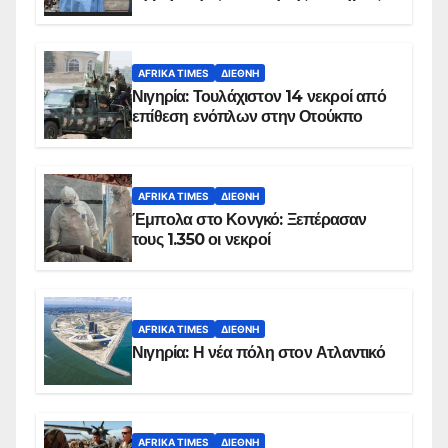
AFRIKA TIMES
ΔΙΕΘΝΉ
Νιγηρία: Τουλάχιστον 14 νεκροί από
επίθεση ενόπλων στην Οτούκπο
AFRIKA TIMES
ΔΙΕΘΝΉ
Έμπολα στο Κονγκό: Ξεπέρασαν
τους 1.350 οι νεκροί
AFRIKA TIMES
ΔΙΕΘΝΉ
Νιγηρία: Η νέα πόλη στον Ατλαντικό
AFRIKA TIMES
ΔΙΕΘΝΉ