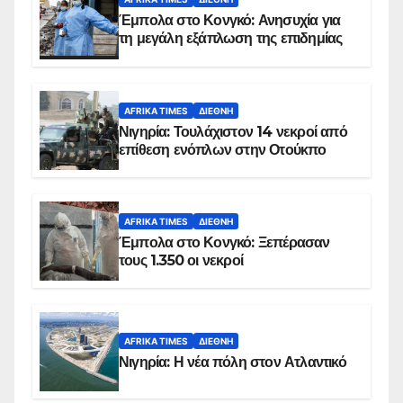
Έμπολα στο Κονγκό: Ανησυχία για
τη μεγάλη εξάπλωση της επιδημίας
AFRIKA TIMES
ΔΙΕΘΝΉ
Νιγηρία: Τουλάχιστον 14 νεκροί από
επίθεση ενόπλων στην Οτούκπο
AFRIKA TIMES
ΔΙΕΘΝΉ
Έμπολα στο Κονγκό: Ξεπέρασαν
τους 1.350 οι νεκροί
AFRIKA TIMES
ΔΙΕΘΝΉ
Νιγηρία: Η νέα πόλη στον Ατλαντικό