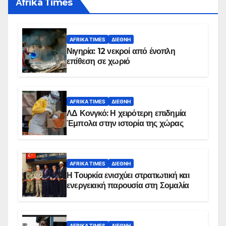
Αfrika Times
AFRIKA TIMES
ΔΙΕΘΝΉ
Νιγηρία: 12 νεκροί από ένοπλη
επίθεση σε χωριό
AFRIKA TIMES
ΔΙΕΘΝΉ
ΛΔ Κονγκό: Η χειρότερη επιδημία
Έμπολα στην ιστορία της χώρας
AFRIKA TIMES
ΔΙΕΘΝΉ
Η Τουρκία ενισχύει στρατιωτική και
ενεργειακή παρουσία στη Σομαλία
AFRIKA TIMES
ΔΙΕΘΝΉ