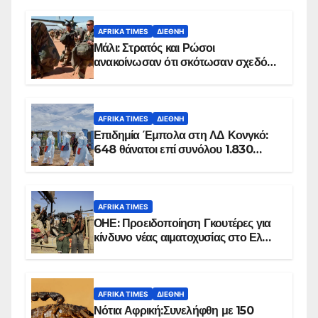
AFRIKA TIMES
ΔΙΕΘΝΉ
Μάλι: Στρατός και Ρώσοι
ανακοίνωσαν ότι σκότωσαν σχεδόν
100 τζιχαντιστές
AFRIKA TIMES
ΔΙΕΘΝΉ
Επιδημία Έμπολα στη ΛΔ Κονγκό:
648 θάνατοι επί συνόλου 1.830
επιβεβαιωμένων κρουσμάτων
AFRIKA TIMES
ΟΗΕ: Προειδοποίηση Γκουτέρες για
κίνδυνο νέας αιματοχυσίας στο Ελ
Ομπέιντ του Σουδάν
AFRIKA TIMES
ΔΙΕΘΝΉ
Νότια Αφρική:Συνελήφθη με 150