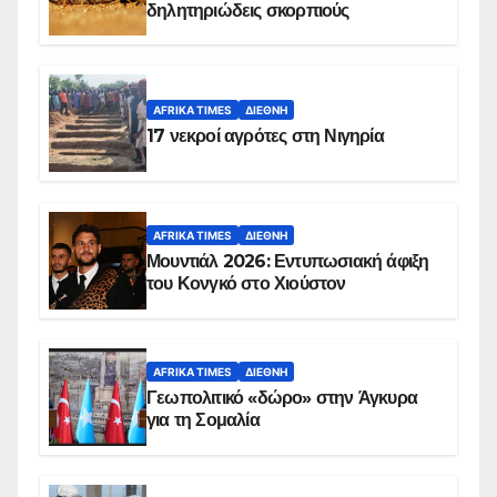
δηλητηριώδεις σκορπιούς
AFRIKA TIMES
ΔΙΕΘΝΉ
17 νεκροί αγρότες στη Νιγηρία
AFRIKA TIMES
ΔΙΕΘΝΉ
Μουντιάλ 2026: Εντυπωσιακή άφιξη
του Κονγκό στο Χιούστον
AFRIKA TIMES
ΔΙΕΘΝΉ
Γεωπολιτικό «δώρο» στην Άγκυρα
για τη Σομαλία