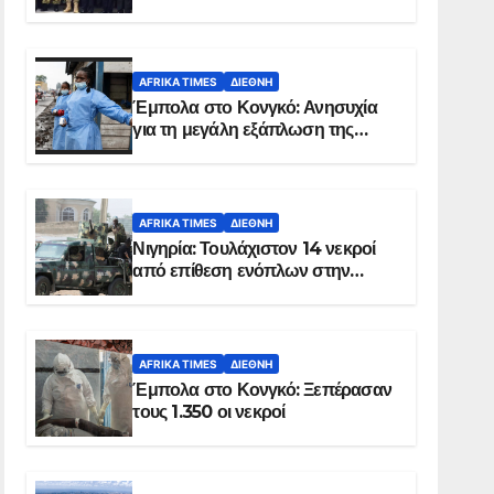
Σομαλία
AFRIKA TIMES
ΔΙΕΘΝΉ
Έμπολα στο Κονγκό: Ανησυχία
για τη μεγάλη εξάπλωση της
επιδημίας
AFRIKA TIMES
ΔΙΕΘΝΉ
Νιγηρία: Τουλάχιστον 14 νεκροί
από επίθεση ενόπλων στην
Οτούκπο
AFRIKA TIMES
ΔΙΕΘΝΉ
Έμπολα στο Κονγκό: Ξεπέρασαν
τους 1.350 οι νεκροί