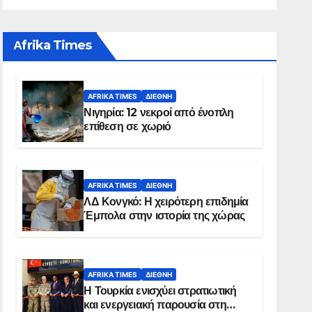
Αfrika Times
AFRIKA TIMES
ΔΙΕΘΝΉ
Νιγηρία: 12 νεκροί από ένοπλη
επίθεση σε χωριό
AFRIKA TIMES
ΔΙΕΘΝΉ
ΛΔ Κονγκό: Η χειρότερη επιδημία
Έμπολα στην ιστορία της χώρας
AFRIKA TIMES
ΔΙΕΘΝΉ
Η Τουρκία ενισχύει στρατιωτική
και ενεργειακή παρουσία στη