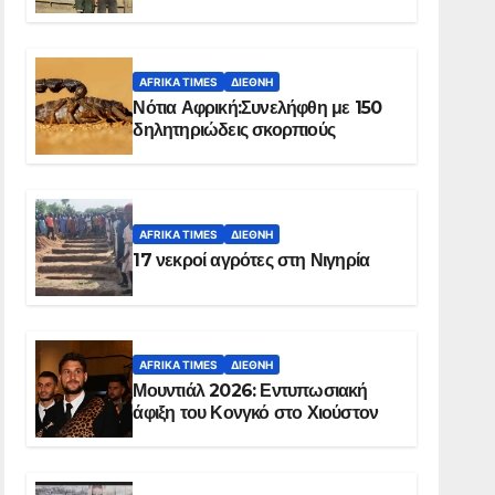
Ελ Ομπέιντ του Σουδάν
AFRIKA TIMES
ΔΙΕΘΝΉ
Νότια Αφρική:Συνελήφθη με 150
δηλητηριώδεις σκορπιούς
AFRIKA TIMES
ΔΙΕΘΝΉ
17 νεκροί αγρότες στη Νιγηρία
AFRIKA TIMES
ΔΙΕΘΝΉ
Μουντιάλ 2026: Εντυπωσιακή
άφιξη του Κονγκό στο Χιούστον