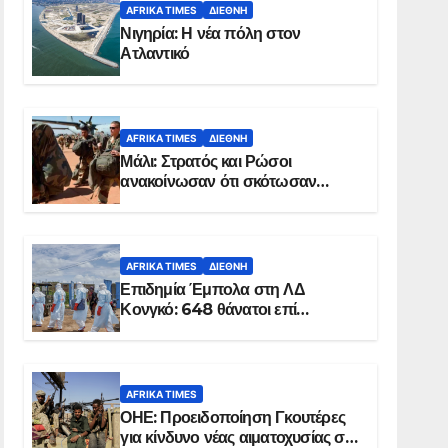
AFRIKA TIMES
ΔΙΕΘΝΉ
Νιγηρία: Η νέα πόλη στον
Ατλαντικό
AFRIKA TIMES
ΔΙΕΘΝΉ
Μάλι: Στρατός και Ρώσοι
ανακοίνωσαν ότι σκότωσαν
σχεδόν 100 τζιχαντιστές
AFRIKA TIMES
ΔΙΕΘΝΉ
Επιδημία Έμπολα στη ΛΔ
Κονγκό: 648 θάνατοι επί
συνόλου 1.830 επιβεβαιωμένων
κρουσμάτων
AFRIKA TIMES
ΟΗΕ: Προειδοποίηση Γκουτέρες
για κίνδυνο νέας αιματοχυσίας στο