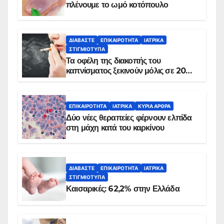
πλένουμε το ωμό κοτόπουλο
ΔΙΑΒΆΣΤΕ
ΕΠΙΚΑΙΡΌΤΗΤΑ
ΙΑΤΡΙΚΆ
ΣΤΙΓΜΙΌΤΥΠΑ
Τα οφέλη της διακοπής του
καπνίσματος ξεκινούν μόλις σε 20
λεπτά
ΕΠΙΚΑΙΡΌΤΗΤΑ
ΙΑΤΡΙΚΆ
ΚΥΡΙΑ ΑΡΘΡΑ
Δύο νέες θεραπείες φέρνουν ελπίδα
στη μάχη κατά του καρκίνου
ΔΙΑΒΆΣΤΕ
ΕΠΙΚΑΙΡΌΤΗΤΑ
ΙΑΤΡΙΚΆ
ΣΤΙΓΜΙΌΤΥΠΑ
Καισαρικές: 62,2% στην Ελλάδα