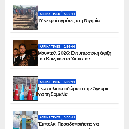
AFRIKA TIMES
ΔΙΕΘΝΉ
17 νεκροί αγρότες στη Νιγηρία
AFRIKA TIMES
ΔΙΕΘΝΉ
Μουντιάλ 2026: Εντυπωσιακή άφιξη
του Κονγκό στο Χιούστον
AFRIKA TIMES
ΔΙΕΘΝΉ
Γεωπολιτικό «δώρο» στην Άγκυρα
για τη Σομαλία
AFRIKA TIMES
ΔΙΕΘΝΉ
Έμπολα: Προειδοποιήσεις για