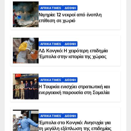
AFRIKA TIMES
ΔΙΕΘΝΉ
Νιγηρία: 12 νεκροί από ένοπλη
επίθεση σε χωριό
AFRIKA TIMES
ΔΙΕΘΝΉ
ΛΔ Κονγκό: Η χειρότερη επιδημία
Έμπολα στην ιστορία της χώρας
AFRIKA TIMES
ΔΙΕΘΝΉ
Η Τουρκία ενισχύει στρατιωτική και
ενεργειακή παρουσία στη Σομαλία
AFRIKA TIMES
ΔΙΕΘΝΉ
Έμπολα στο Κονγκό: Ανησυχία για
τη μεγάλη εξάπλωση της επιδημίας