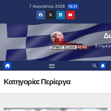
Μετάβαση
7 Αυγούστου 2026
16:31
στο
περιεχόμενο
Δ
Ενημέ
Κατηγορία:
Περίεργα