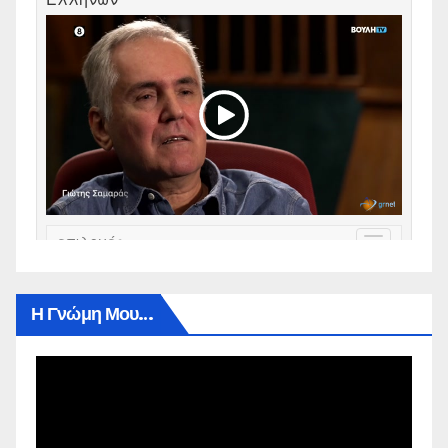
Η Γνώμη Μου…