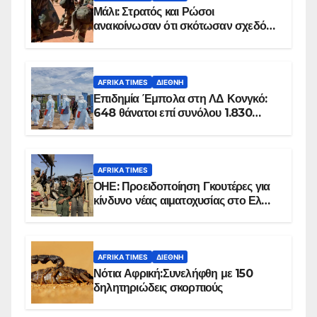
Μάλι: Στρατός και Ρώσοι
ανακοίνωσαν ότι σκότωσαν σχεδόν
100 τζιχαντιστές
AFRIKA TIMES
ΔΙΕΘΝΉ
Επιδημία Έμπολα στη ΛΔ Κονγκό:
648 θάνατοι επί συνόλου 1.830
επιβεβαιωμένων κρουσμάτων
AFRIKA TIMES
ΟΗΕ: Προειδοποίηση Γκουτέρες για
κίνδυνο νέας αιματοχυσίας στο Ελ
Ομπέιντ του Σουδάν
AFRIKA TIMES
ΔΙΕΘΝΉ
Νότια Αφρική:Συνελήφθη με 150
δηλητηριώδεις σκορπιούς