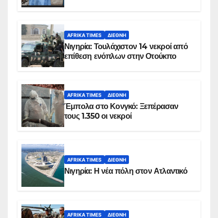
AFRIKA TIMES
ΔΙΕΘΝΉ
Νιγηρία: Τουλάχιστον 14 νεκροί από
επίθεση ενόπλων στην Οτούκπο
AFRIKA TIMES
ΔΙΕΘΝΉ
Έμπολα στο Κονγκό: Ξεπέρασαν
τους 1.350 οι νεκροί
AFRIKA TIMES
ΔΙΕΘΝΉ
Νιγηρία: Η νέα πόλη στον Ατλαντικό
AFRIKA TIMES
ΔΙΕΘΝΉ