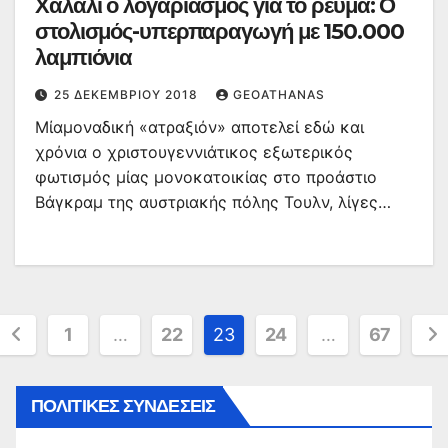
Χαλάλι ο λογαριασμός για το ρεύμα: Ο
στολισμός-υπερπαραγωγή με 150.000
λαμπιόνια
25 ΔΕΚΕΜΒΡΊΟΥ 2018
GEOATHANAS
Μίαμοναδική «ατραξιόν» αποτελεί εδώ και
χρόνια ο χριστουγεννιάτικος εξωτερικός
φωτισμός μίας μονοκατοικίας στο προάστιο
Βάγκραμ της αυστριακής πόλης Τουλν, λίγες…
Σελιδοποίηση
1
…
22
23
24
…
67
άρθρων
ΠΟΛΙΤΙΚΕΣ ΣΥΝΔΕΣΕΙΣ