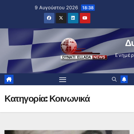
Μετάβαση
9 Αυγούστου 2026
18:38
στο
περιεχόμενο
Δ
Ενημέ
Κατηγορία:
Κοινωνικά