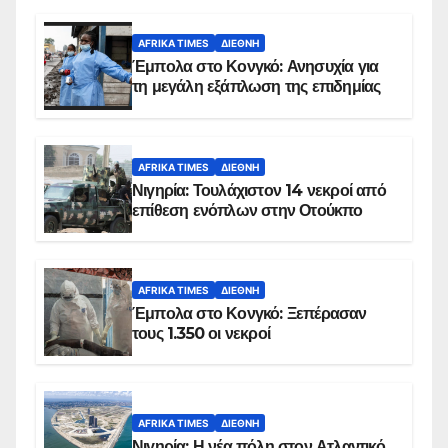
AFRIKA TIMES
ΔΙΕΘΝΉ
Έμπολα στο Κονγκό: Ανησυχία για
τη μεγάλη εξάπλωση της επιδημίας
AFRIKA TIMES
ΔΙΕΘΝΉ
Νιγηρία: Τουλάχιστον 14 νεκροί από
επίθεση ενόπλων στην Οτούκπο
AFRIKA TIMES
ΔΙΕΘΝΉ
Έμπολα στο Κονγκό: Ξεπέρασαν
τους 1.350 οι νεκροί
AFRIKA TIMES
ΔΙΕΘΝΉ
Νιγηρία: Η νέα πόλη στον Ατλαντικό