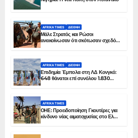
AFRIKA TIMES
ΔΙΕΘΝΉ
Μάλι: Στρατός και Ρώσοι
ανακοίνωσαν ότι σκότωσαν σχεδόν
100 τζιχαντιστές
AFRIKA TIMES
ΔΙΕΘΝΉ
Επιδημία Έμπολα στη ΛΔ Κονγκό:
648 θάνατοι επί συνόλου 1.830
επιβεβαιωμένων κρουσμάτων
AFRIKA TIMES
ΟΗΕ: Προειδοποίηση Γκουτέρες για
κίνδυνο νέας αιματοχυσίας στο Ελ
Ομπέιντ του Σουδάν