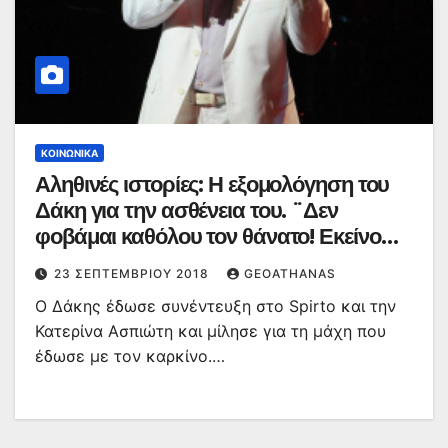
ΚΟΙΝΩΝΙΚΆ
Αληθινές ιστορίες: Η εξομολόγηση του
Δάκη για την ασθένεια του. ¨Δεν
φοβάμαι καθόλου τον θάνατο! Εκείνο
που φοβάμαι είναι ο τρόπος.¨
23 ΣΕΠΤΕΜΒΡΊΟΥ 2018
GEOATHANAS
Ο Δάκης έδωσε συνέντευξη στο Spirto και την
Κατερίνα Ασπιώτη και μίλησε για τη μάχη που
έδωσε με τον καρκίνο.…