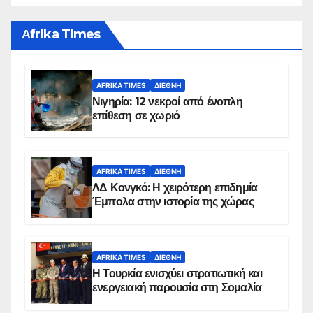
Αfrika Times
AFRIKA TIMES
ΔΙΕΘΝΉ
Νιγηρία: 12 νεκροί από ένοπλη
επίθεση σε χωριό
AFRIKA TIMES
ΔΙΕΘΝΉ
ΛΔ Κονγκό: Η χειρότερη επιδημία
Έμπολα στην ιστορία της χώρας
AFRIKA TIMES
ΔΙΕΘΝΉ
Η Τουρκία ενισχύει στρατιωτική και
ενεργειακή παρουσία στη Σομαλία