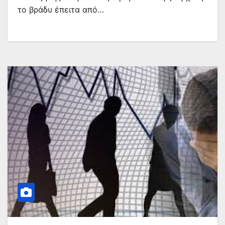
το βράδυ έπειτα από…