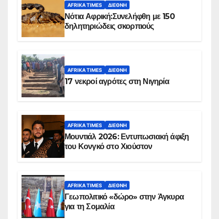
AFRIKA TIMES
ΔΙΕΘΝΉ
Νότια Αφρική:Συνελήφθη με 150
δηλητηριώδεις σκορπιούς
AFRIKA TIMES
ΔΙΕΘΝΉ
17 νεκροί αγρότες στη Νιγηρία
AFRIKA TIMES
ΔΙΕΘΝΉ
Μουντιάλ 2026: Εντυπωσιακή άφιξη
του Κονγκό στο Χιούστον
AFRIKA TIMES
ΔΙΕΘΝΉ
Γεωπολιτικό «δώρο» στην Άγκυρα
για τη Σομαλία