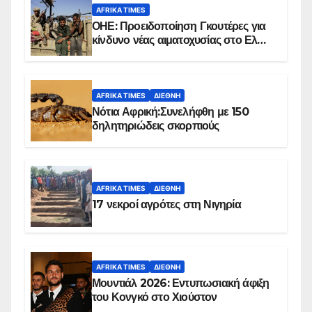
AFRIKA TIMES
ΟΗΕ: Προειδοποίηση Γκουτέρες για
κίνδυνο νέας αιματοχυσίας στο Ελ
Ομπέιντ του Σουδάν
AFRIKA TIMES
ΔΙΕΘΝΉ
Νότια Αφρική:Συνελήφθη με 150
δηλητηριώδεις σκορπιούς
AFRIKA TIMES
ΔΙΕΘΝΉ
17 νεκροί αγρότες στη Νιγηρία
AFRIKA TIMES
ΔΙΕΘΝΉ
Μουντιάλ 2026: Εντυπωσιακή άφιξη
του Κονγκό στο Χιούστον