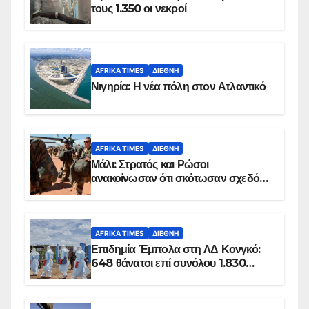
τους 1.350 οι νεκροί
AFRIKA TIMES
ΔΙΕΘΝΉ
Νιγηρία: Η νέα πόλη στον Ατλαντικό
AFRIKA TIMES
ΔΙΕΘΝΉ
Μάλι: Στρατός και Ρώσοι
ανακοίνωσαν ότι σκότωσαν σχεδόν
100 τζιχαντιστές
AFRIKA TIMES
ΔΙΕΘΝΉ
Επιδημία Έμπολα στη ΛΔ Κονγκό:
648 θάνατοι επί συνόλου 1.830
επιβεβαιωμένων κρουσμάτων