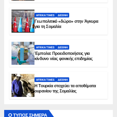
AFRIKA TIMES
ΔΙΕΘΝΉ
Γεωπολιτικό «δώρο» στην Άγκυρα
για τη Σομαλία
AFRIKA TIMES
ΔΙΕΘΝΉ
Έμπολα: Προειδοποιήσεις για
κίνδυνο νέας φονικής επιδημίας
AFRIKA TIMES
ΔΙΕΘΝΉ
Η Τουρκία στοχεύει τα αποθέματα
ουρανίου της Σομαλίας
O ΤΥΠΟΣ ΣΗΜΕΡΑ