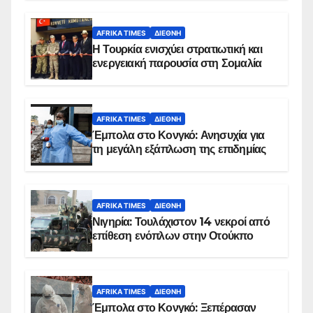
AFRIKA TIMES
ΔΙΕΘΝΉ
Η Τουρκία ενισχύει στρατιωτική και
ενεργειακή παρουσία στη Σομαλία
AFRIKA TIMES
ΔΙΕΘΝΉ
Έμπολα στο Κονγκό: Ανησυχία για
τη μεγάλη εξάπλωση της επιδημίας
AFRIKA TIMES
ΔΙΕΘΝΉ
Νιγηρία: Τουλάχιστον 14 νεκροί από
επίθεση ενόπλων στην Οτούκπο
AFRIKA TIMES
ΔΙΕΘΝΉ
Έμπολα στο Κονγκό: Ξεπέρασαν