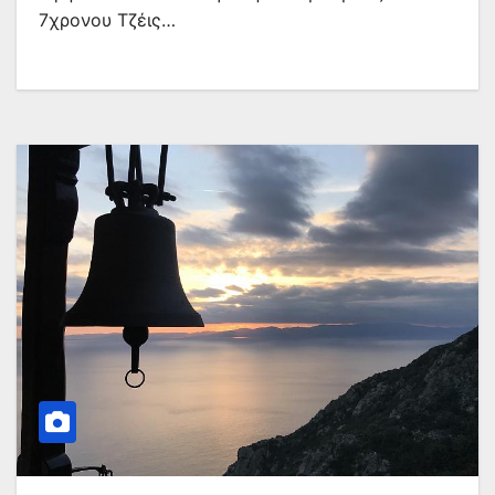
7χρονου Τζέις…