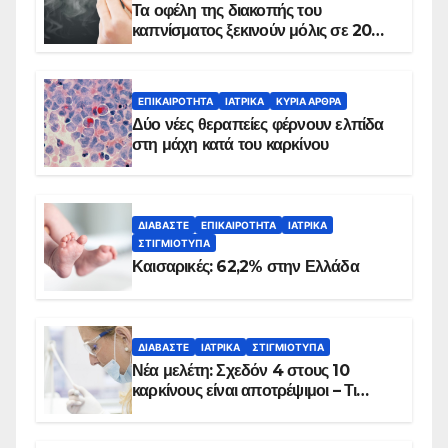
Τα οφέλη της διακοπής του
καπνίσματος ξεκινούν μόλις σε 20
λεπτά
ΕΠΙΚΑΙΡΌΤΗΤΑ
ΙΑΤΡΙΚΆ
ΚΥΡΙΑ ΑΡΘΡΑ
Δύο νέες θεραπείες φέρνουν ελπίδα
στη μάχη κατά του καρκίνου
ΔΙΑΒΆΣΤΕ
ΕΠΙΚΑΙΡΌΤΗΤΑ
ΙΑΤΡΙΚΆ
ΣΤΙΓΜΙΌΤΥΠΑ
Καισαρικές: 62,2% στην Ελλάδα
ΔΙΑΒΆΣΤΕ
ΙΑΤΡΙΚΆ
ΣΤΙΓΜΙΌΤΥΠΑ
Νέα μελέτη: Σχεδόν 4 στους 10
καρκίνους είναι αποτρέψιμοι – Τι
δείχνουν τα στοιχεία