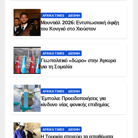
AFRIKA TIMES
ΔΙΕΘΝΉ
Μουντιάλ 2026: Εντυπωσιακή άφιξη
του Κονγκό στο Χιούστον
AFRIKA TIMES
ΔΙΕΘΝΉ
Γεωπολιτικό «δώρο» στην Άγκυρα
για τη Σομαλία
AFRIKA TIMES
ΔΙΕΘΝΉ
Έμπολα: Προειδοποιήσεις για
κίνδυνο νέας φονικής επιδημίας
AFRIKA TIMES
ΔΙΕΘΝΉ
Η Τουρκία στοχεύει τα αποθέματα