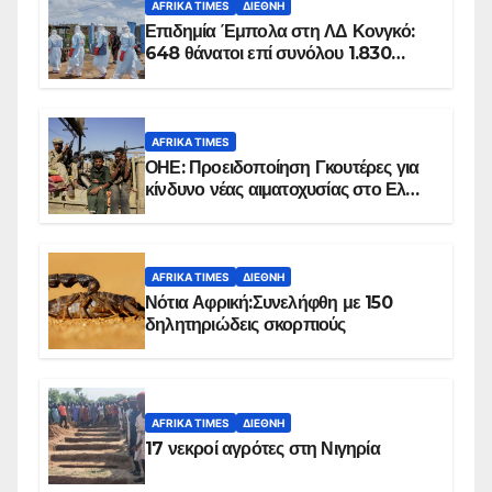
AFRIKA TIMES
ΔΙΕΘΝΉ
Επιδημία Έμπολα στη ΛΔ Κονγκό:
648 θάνατοι επί συνόλου 1.830
επιβεβαιωμένων κρουσμάτων
AFRIKA TIMES
ΟΗΕ: Προειδοποίηση Γκουτέρες για
κίνδυνο νέας αιματοχυσίας στο Ελ
Ομπέιντ του Σουδάν
AFRIKA TIMES
ΔΙΕΘΝΉ
Νότια Αφρική:Συνελήφθη με 150
δηλητηριώδεις σκορπιούς
AFRIKA TIMES
ΔΙΕΘΝΉ
17 νεκροί αγρότες στη Νιγηρία