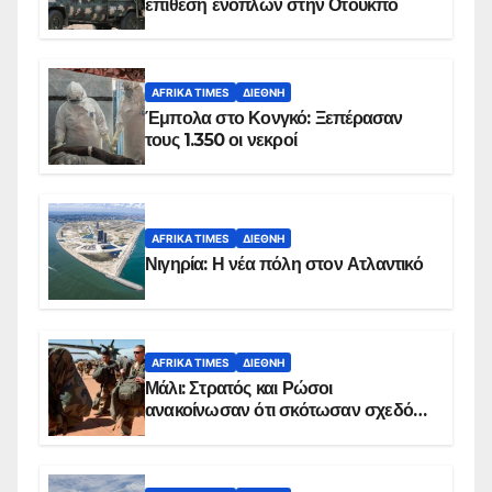
επίθεση ενόπλων στην Οτούκπο
AFRIKA TIMES
ΔΙΕΘΝΉ
Έμπολα στο Κονγκό: Ξεπέρασαν
τους 1.350 οι νεκροί
AFRIKA TIMES
ΔΙΕΘΝΉ
Νιγηρία: Η νέα πόλη στον Ατλαντικό
AFRIKA TIMES
ΔΙΕΘΝΉ
Μάλι: Στρατός και Ρώσοι
ανακοίνωσαν ότι σκότωσαν σχεδόν
100 τζιχαντιστές