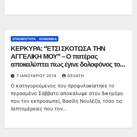
ΕΠΙΚΑΙΡΌΤΗΤΑ
ΚΟΙΝΩΝΙΚΆ
ΚΕΡΚΥΡΑ: “ΕΤΣΙ ΣΚΟΤΩΣΑ ΤΗΝ
ΑΓΓΕΛΙΚΗ ΜΟΥ” – Ο πατέρας
αποκαλύπτει πως έγινε δολοφόνος του
παιδιού του – video
7 ΙΑΝΟΥΑΡΊΟΥ 2019
GEOATH
Ο κατηγορούμενος που προφυλακίστηκε το
περασμένο Σάββατο αποκάλυψε στον δικηγόρο
που τον εκπροσωπεί, Βασίλη Νουλέζα, τόσο τις
λεπτομέρειες που τον…