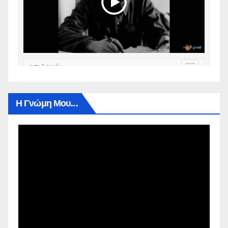
Η Γνώμη Μου…