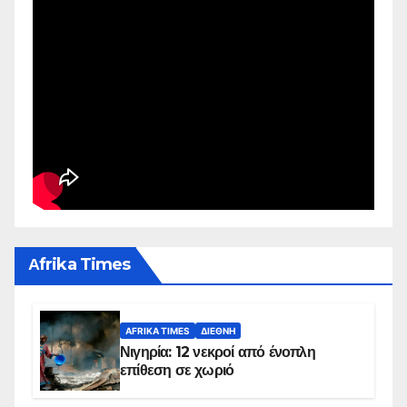
Αfrika Times
AFRIKA TIMES
ΔΙΕΘΝΉ
Νιγηρία: 12 νεκροί από ένοπλη
επίθεση σε χωριό