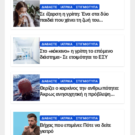
ΔΙΑΒΆΣΤΕ
ΙΑΤΡΙΚΆ
ΣΤΙΓΜΙΌΤΥΠΑ
Σε έξαρση η γρίπη: Ένα στα δύο
παιδιά που χάνει τη ζωή του
αντιμετωπίζει υποκείμενο νόσημα –
Εμβολιασμό συνιστούν οι ειδικοί
ΔΙΑΒΆΣΤΕ
ΙΑΤΡΙΚΆ
ΣΤΙΓΜΙΌΤΥΠΑ
Στο «κόκκινο» η γρίπη το επόμενο
διάστημα- Σε ετοιμότητα το ΕΣΥ
ΔΙΑΒΆΣΤΕ
ΙΑΤΡΙΚΆ
ΣΤΙΓΜΙΌΤΥΠΑ
Θερίζει ο καρκίνος την ανθρωπότητα:
Άκρως ανησυχητική η πρόβλεψη…
ΔΙΑΒΆΣΤΕ
ΙΑΤΡΙΚΆ
ΣΤΙΓΜΙΌΤΥΠΑ
Βήχας που επιμένει: Πότε να δείτε
γιατρό