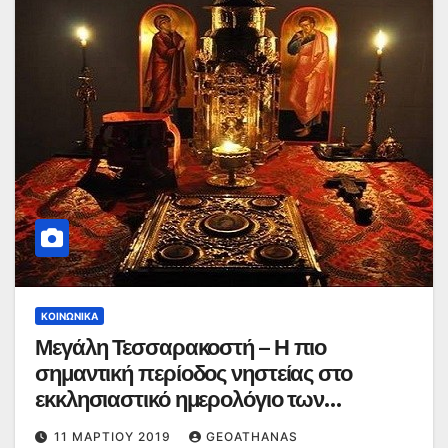
ΚΟΙΝΩΝΙΚΆ
Μεγάλη Τεσσαρακοστή – Η πιο
σημαντική περίοδος νηστείας στο
εκκλησιαστικό ημερολόγιο των
Ορθοδόξων Χριστιανών
11 ΜΑΡΤΊΟΥ 2019
GEOATHANAS