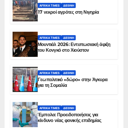
AFRIKA TIMES
ΔΙΕΘΝΉ
17 νεκροί αγρότες στη Νιγηρία
AFRIKA TIMES
ΔΙΕΘΝΉ
Μουντιάλ 2026: Εντυπωσιακή άφιξη
του Κονγκό στο Χιούστον
AFRIKA TIMES
ΔΙΕΘΝΉ
Γεωπολιτικό «δώρο» στην Άγκυρα
για τη Σομαλία
AFRIKA TIMES
ΔΙΕΘΝΉ
Έμπολα: Προειδοποιήσεις για
κίνδυνο νέας φονικής επιδημίας