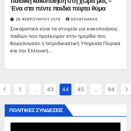
παιδική κακοποίηση στη χώρα μας –
Ένα στα πέντε παιδιά πέφτει θύμα
26 ΦΕΒΡΟΥΑΡΊΟΥ 2019
GEOATHANAS
Σοκαριστικά είναι τα στοιχεία για κακοποιήσεις
παιδιών που προέκυψαν στην ημερίδα που
διοργάνωσαν η Ιατροδικαστική Υπηρεσία Πειραιά
και την Ελληνική…
Σελιδοποίηση
1
…
43
44
45
…
94
άρθρων
ΠΟΛΙΤΙΚΕΣ ΣΥΝΔΕΣΕΙΣ