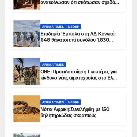
ανακοίνωσαν ότι σκότωσαν σχεδόν
100 τζιχαντιστές
AFRIKA TIMES
ΔΙΕΘΝΉ
Επιδημία Έμπολα στη ΛΔ Κονγκό:
648 θάνατοι επί συνόλου 1.830
επιβεβαιωμένων κρουσμάτων
AFRIKA TIMES
ΟΗΕ: Προειδοποίηση Γκουτέρες για
κίνδυνο νέας αιματοχυσίας στο Ελ
Ομπέιντ του Σουδάν
AFRIKA TIMES
ΔΙΕΘΝΉ
Νότια Αφρική:Συνελήφθη με 150
δηλητηριώδεις σκορπιούς