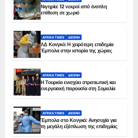
Νιγηρία: 12 νεκροί από ένοπλη
επίθεση σε χωριό
AFRIKA TIMES
ΔΙΕΘΝΉ
ΛΔ Κονγκό: Η χειρότερη επιδημία
Έμπολα στην ιστορία της χώρας
AFRIKA TIMES
ΔΙΕΘΝΉ
Η Τουρκία ενισχύει στρατιωτική και
ενεργειακή παρουσία στη Σομαλία
AFRIKA TIMES
ΔΙΕΘΝΉ
Έμπολα στο Κονγκό: Ανησυχία για
τη μεγάλη εξάπλωση της επιδημίας