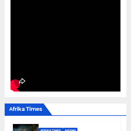
Αfrika Times
AFRIKA TIMES
ΔΙΕΘΝΉ