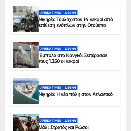
AFRIKA TIMES
ΔΙΕΘΝΉ
Νιγηρία: Τουλάχιστον 14 νεκροί από
επίθεση ενόπλων στην Οτούκπο
AFRIKA TIMES
ΔΙΕΘΝΉ
Έμπολα στο Κονγκό: Ξεπέρασαν
τους 1.350 οι νεκροί
AFRIKA TIMES
ΔΙΕΘΝΉ
Νιγηρία: Η νέα πόλη στον Ατλαντικό
AFRIKA TIMES
ΔΙΕΘΝΉ
Μάλι: Στρατός και Ρώσοι