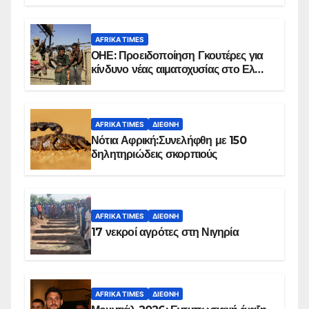
AFRIKA TIMES
ΟΗΕ: Προειδοποίηση Γκουτέρες για
κίνδυνο νέας αιματοχυσίας στο Ελ
Ομπέιντ του Σουδάν
AFRIKA TIMES
ΔΙΕΘΝΉ
Νότια Αφρική:Συνελήφθη με 150
δηλητηριώδεις σκορπιούς
AFRIKA TIMES
ΔΙΕΘΝΉ
17 νεκροί αγρότες στη Νιγηρία
AFRIKA TIMES
ΔΙΕΘΝΉ