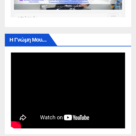
Η Γνώμη Μου…