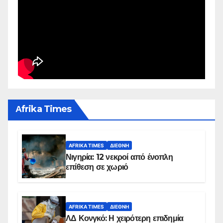
Αfrika Times
AFRIKA TIMES
ΔΙΕΘΝΉ
Νιγηρία: 12 νεκροί από ένοπλη
επίθεση σε χωριό
AFRIKA TIMES
ΔΙΕΘΝΉ
ΛΔ Κονγκό: Η χειρότερη επιδημία