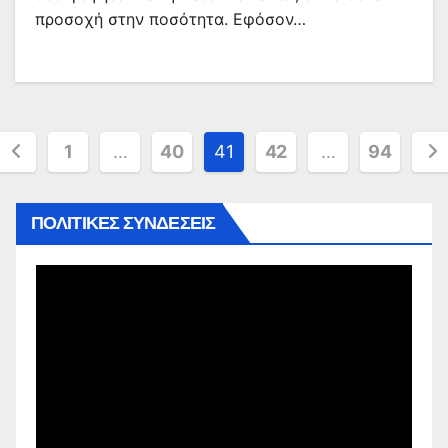
προσοχή στην ποσότητα. Εφόσον…
Σελιδοποίηση
1
…
40
41
42
…
94
άρθρων
ΠΟΛΙΤΙΚΕΣ ΣΥΝΔΕΣΕΙΣ