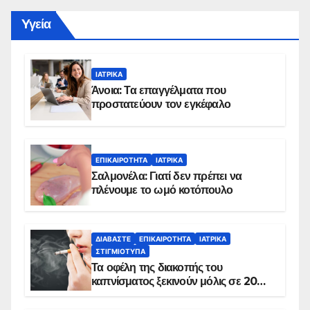
Yγεία
ΙΑΤΡΙΚΆ
Άνοια: Τα επαγγέλματα που
προστατεύουν τον εγκέφαλο
ΕΠΙΚΑΙΡΌΤΗΤΑ
ΙΑΤΡΙΚΆ
Σαλμονέλα: Γιατί δεν πρέπει να
πλένουμε το ωμό κοτόπουλο
ΔΙΑΒΆΣΤΕ
ΕΠΙΚΑΙΡΌΤΗΤΑ
ΙΑΤΡΙΚΆ
ΣΤΙΓΜΙΌΤΥΠΑ
Τα οφέλη της διακοπής του
καπνίσματος ξεκινούν μόλις σε 20
λεπτά