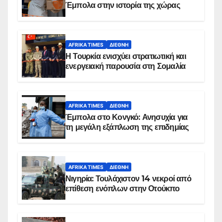
Έμπολα στην ιστορία της χώρας
AFRIKA TIMES
ΔΙΕΘΝΉ
Η Τουρκία ενισχύει στρατιωτική και
ενεργειακή παρουσία στη Σομαλία
AFRIKA TIMES
ΔΙΕΘΝΉ
Έμπολα στο Κονγκό: Ανησυχία για
τη μεγάλη εξάπλωση της επιδημίας
AFRIKA TIMES
ΔΙΕΘΝΉ
Νιγηρία: Τουλάχιστον 14 νεκροί από
επίθεση ενόπλων στην Οτούκπο