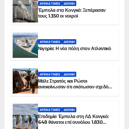
AFRIKA TIMES
ΔΙΕΘΝΉ
Έμπολα στο Κονγκό: Ξεπέρασαν
τους 1.350 οι νεκροί
AFRIKA TIMES
ΔΙΕΘΝΉ
Νιγηρία: Η νέα πόλη στον Ατλαντικό
AFRIKA TIMES
ΔΙΕΘΝΉ
Μάλι: Στρατός και Ρώσοι
ανακοίνωσαν ότι σκότωσαν σχεδόν
100 τζιχαντιστές
AFRIKA TIMES
ΔΙΕΘΝΉ
Επιδημία Έμπολα στη ΛΔ Κονγκό:
648 θάνατοι επί συνόλου 1.830
επιβεβαιωμένων κρουσμάτων