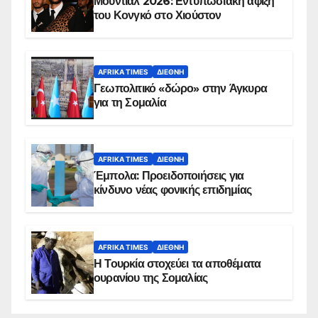
Μουντιάλ 2026: Εντυπωσιακή άφιξη
του Κονγκό στο Χιούστον
AFRIKA TIMES
ΔΙΕΘΝΉ
Γεωπολιτικό «δώρο» στην Άγκυρα
για τη Σομαλία
AFRIKA TIMES
ΔΙΕΘΝΉ
Έμπολα: Προειδοποιήσεις για
κίνδυνο νέας φονικής επιδημίας
AFRIKA TIMES
ΔΙΕΘΝΉ
Η Τουρκία στοχεύει τα αποθέματα
ουρανίου της Σομαλίας