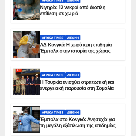
AFRIKA TIMES
ΔΙΕΘΝΉ
Νιγηρία: 12 νεκροί από ένοπλη
επίθεση σε χωριό
AFRIKA TIMES
ΔΙΕΘΝΉ
ΛΔ Κονγκό: Η χειρότερη επιδημία
Έμπολα στην ιστορία της χώρας
AFRIKA TIMES
ΔΙΕΘΝΉ
Η Τουρκία ενισχύει στρατιωτική και
ενεργειακή παρουσία στη Σομαλία
AFRIKA TIMES
ΔΙΕΘΝΉ
Έμπολα στο Κονγκό: Ανησυχία για
τη μεγάλη εξάπλωση της επιδημίας