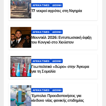
AFRIKA TIMES
ΔΙΕΘΝΉ
17 νεκροί αγρότες στη Νιγηρία
AFRIKA TIMES
ΔΙΕΘΝΉ
Μουντιάλ 2026: Εντυπωσιακή άφιξη
του Κονγκό στο Χιούστον
AFRIKA TIMES
ΔΙΕΘΝΉ
Γεωπολιτικό «δώρο» στην Άγκυρα
για τη Σομαλία
AFRIKA TIMES
ΔΙΕΘΝΉ
Έμπολα: Προειδοποιήσεις για
κίνδυνο νέας φονικής επιδημίας