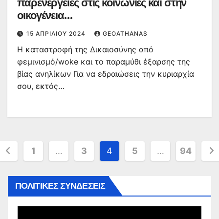
παρενέργειες στις κοινωνίες και στην
οικογένεια…
15 ΑΠΡΙΛΊΟΥ 2024
GEOATHANAS
Η καταστροφή της Δικαιοσύνης από
φεμινισμό/woke και το παραμύθι έξαρσης της
βίας ανηλίκων Για να εδραιώσεις την κυριαρχία
σου, εκτός…
Σελιδοποίηση
1
…
3
4
5
…
94
άρθρων
ΠΟΛΙΤΙΚΕΣ ΣΥΝΔΕΣΕΙΣ