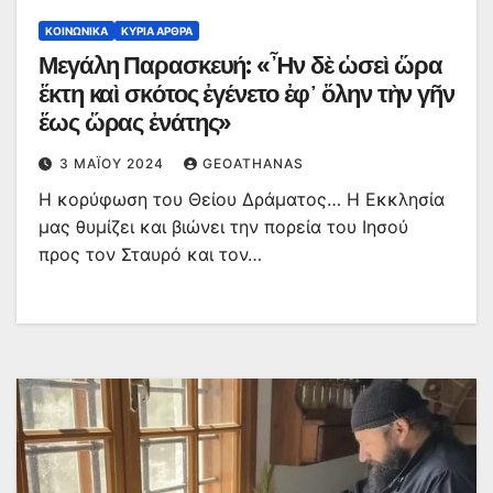
ΚΟΙΝΩΝΙΚΆ
ΚΥΡΙΑ ΑΡΘΡΑ
Μεγάλη Παρασκευή: «Ἦν δὲ ὡσεὶ ὥρα
ἕκτη καὶ σκότος ἐγένετο ἐφ᾿ ὅλην τὴν γῆν
ἕως ὥρας ἐνάτης»
3 ΜΑΪ́ΟΥ 2024
GEOATHANAS
Η κορύφωση του Θείου Δράματος… Η Εκκλησία
μας θυμίζει και βιώνει την πορεία του Ιησού
προς τον Σταυρό και τον…