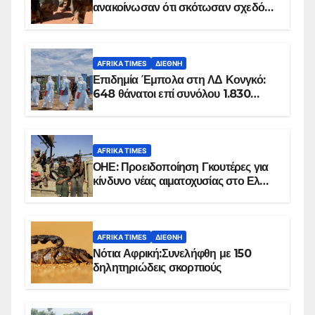
ανακοίνωσαν ότι σκότωσαν σχεδόν
100 τζιχαντιστές
AFRIKA TIMES
ΔΙΕΘΝΉ
Επιδημία Έμπολα στη ΛΔ Κονγκό:
648 θάνατοι επί συνόλου 1.830
επιβεβαιωμένων κρουσμάτων
AFRIKA TIMES
ΟΗΕ: Προειδοποίηση Γκουτέρες για
κίνδυνο νέας αιματοχυσίας στο Ελ
Ομπέιντ του Σουδάν
AFRIKA TIMES
ΔΙΕΘΝΉ
Νότια Αφρική:Συνελήφθη με 150
δηλητηριώδεις σκορπιούς