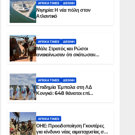
AFRIKA TIMES
ΔΙΕΘΝΉ
Νιγηρία: Η νέα πόλη στον
Ατλαντικό
AFRIKA TIMES
ΔΙΕΘΝΉ
Μάλι: Στρατός και Ρώσοι
ανακοίνωσαν ότι σκότωσαν
σχεδόν 100 τζιχαντιστές
AFRIKA TIMES
ΔΙΕΘΝΉ
Επιδημία Έμπολα στη ΛΔ
Κονγκό: 648 θάνατοι επί
συνόλου 1.830 επιβεβαιωμένων
κρουσμάτων
AFRIKA TIMES
ΟΗΕ: Προειδοποίηση Γκουτέρες
για κίνδυνο νέας αιματοχυσίας στο