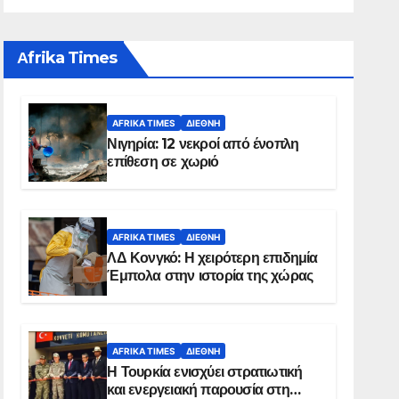
Αfrika Times
AFRIKA TIMES
ΔΙΕΘΝΉ
Νιγηρία: 12 νεκροί από ένοπλη
επίθεση σε χωριό
AFRIKA TIMES
ΔΙΕΘΝΉ
ΛΔ Κονγκό: Η χειρότερη επιδημία
Έμπολα στην ιστορία της χώρας
AFRIKA TIMES
ΔΙΕΘΝΉ
Η Τουρκία ενισχύει στρατιωτική
και ενεργειακή παρουσία στη