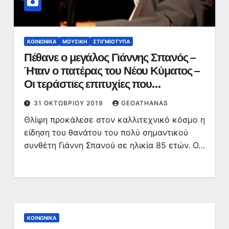
ΚΟΙΝΩΝΙΚΆ
ΜΟΥΣΙΚΉ
ΣΤΙΓΜΙΌΤΥΠΑ
Πέθανε ο μεγάλος Γιάννης Σπανός –
Ήταν ο πατέρας του Νέου Κύματος –
Οι τεράστιες επιτυχίες που
σημάδεψαν μία ολόκληρη εποχή –
31 ΟΚΤΩΒΡΊΟΥ 2019
GEOATHANAS
ΒΙΝΤΕΟ
Θλίψη προκάλεσε στον καλλιτεχνικό κόσμο η
είδηση του θανάτου του πολύ σημαντικού
συνθέτη Γιάννη Σπανού σε ηλικία 85 ετών. Ο…
ΚΟΙΝΩΝΙΚΆ