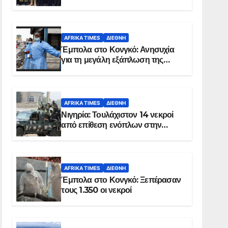
Σομαλία
AFRIKA TIMES
ΔΙΕΘΝΉ
Έμπολα στο Κονγκό: Ανησυχία
για τη μεγάλη εξάπλωση της
επιδημίας
AFRIKA TIMES
ΔΙΕΘΝΉ
Νιγηρία: Τουλάχιστον 14 νεκροί
από επίθεση ενόπλων στην
Οτούκπο
AFRIKA TIMES
ΔΙΕΘΝΉ
Έμπολα στο Κονγκό: Ξεπέρασαν
τους 1.350 οι νεκροί