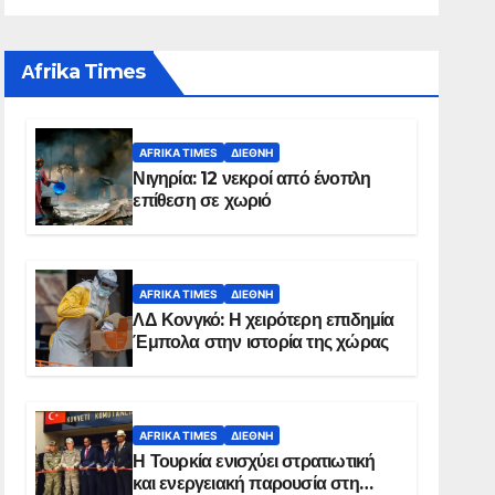
Αfrika Times
AFRIKA TIMES
ΔΙΕΘΝΉ
Νιγηρία: 12 νεκροί από ένοπλη
επίθεση σε χωριό
AFRIKA TIMES
ΔΙΕΘΝΉ
ΛΔ Κονγκό: Η χειρότερη επιδημία
Έμπολα στην ιστορία της χώρας
AFRIKA TIMES
ΔΙΕΘΝΉ
Η Τουρκία ενισχύει στρατιωτική
και ενεργειακή παρουσία στη