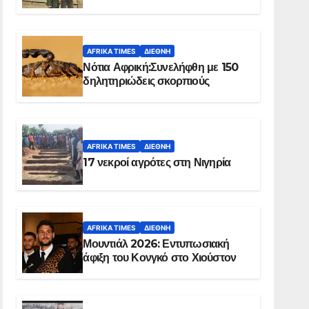
Ελ Ομπέιντ του Σουδάν
AFRIKA TIMES
ΔΙΕΘΝΉ
Νότια Αφρική:Συνελήφθη με 150
δηλητηριώδεις σκορπιούς
AFRIKA TIMES
ΔΙΕΘΝΉ
17 νεκροί αγρότες στη Νιγηρία
AFRIKA TIMES
ΔΙΕΘΝΉ
Μουντιάλ 2026: Εντυπωσιακή
άφιξη του Κονγκό στο Χιούστον