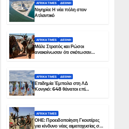
AFRIKA TIMES
ΔΙΕΘΝΉ
Νιγηρία: Η νέα πόλη στον
Ατλαντικό
AFRIKA TIMES
ΔΙΕΘΝΉ
Μάλι: Στρατός και Ρώσοι
ανακοίνωσαν ότι σκότωσαν
σχεδόν 100 τζιχαντιστές
AFRIKA TIMES
ΔΙΕΘΝΉ
Επιδημία Έμπολα στη ΛΔ
Κονγκό: 648 θάνατοι επί
συνόλου 1.830 επιβεβαιωμένων
κρουσμάτων
AFRIKA TIMES
ΟΗΕ: Προειδοποίηση Γκουτέρες
για κίνδυνο νέας αιματοχυσίας στο