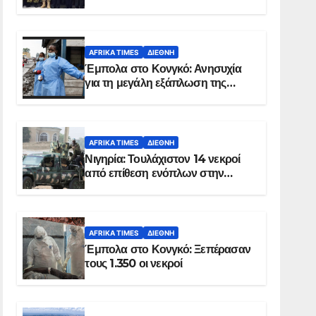
Σομαλία
AFRIKA TIMES
ΔΙΕΘΝΉ
Έμπολα στο Κονγκό: Ανησυχία
για τη μεγάλη εξάπλωση της
επιδημίας
AFRIKA TIMES
ΔΙΕΘΝΉ
Νιγηρία: Τουλάχιστον 14 νεκροί
από επίθεση ενόπλων στην
Οτούκπο
AFRIKA TIMES
ΔΙΕΘΝΉ
Έμπολα στο Κονγκό: Ξεπέρασαν
τους 1.350 οι νεκροί