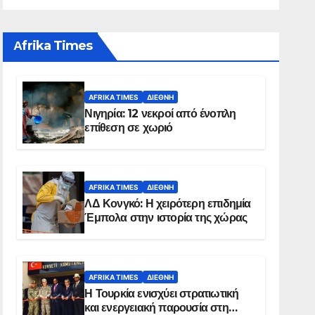
Αfrika Times
AFRIKA TIMES
ΔΙΕΘΝΉ
Νιγηρία: 12 νεκροί από ένοπλη
επίθεση σε χωριό
AFRIKA TIMES
ΔΙΕΘΝΉ
ΛΔ Κονγκό: Η χειρότερη επιδημία
Έμπολα στην ιστορία της χώρας
AFRIKA TIMES
ΔΙΕΘΝΉ
Η Τουρκία ενισχύει στρατιωτική
και ενεργειακή παρουσία στη