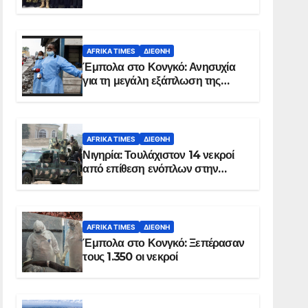
Σομαλία
AFRIKA TIMES
ΔΙΕΘΝΉ
Έμπολα στο Κονγκό: Ανησυχία
για τη μεγάλη εξάπλωση της
επιδημίας
AFRIKA TIMES
ΔΙΕΘΝΉ
Νιγηρία: Τουλάχιστον 14 νεκροί
από επίθεση ενόπλων στην
Οτούκπο
AFRIKA TIMES
ΔΙΕΘΝΉ
Έμπολα στο Κονγκό: Ξεπέρασαν
τους 1.350 οι νεκροί