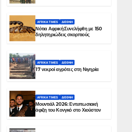
Ελ Ομπέιντ του Σουδάν
AFRIKA TIMES
ΔΙΕΘΝΉ
Νότια Αφρική:Συνελήφθη με 150
δηλητηριώδεις σκορπιούς
AFRIKA TIMES
ΔΙΕΘΝΉ
17 νεκροί αγρότες στη Νιγηρία
AFRIKA TIMES
ΔΙΕΘΝΉ
Μουντιάλ 2026: Εντυπωσιακή
άφιξη του Κονγκό στο Χιούστον