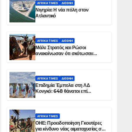
AFRIKA TIMES
ΔΙΕΘΝΉ
Νιγηρία: Η νέα πόλη στον
Ατλαντικό
AFRIKA TIMES
ΔΙΕΘΝΉ
Μάλι: Στρατός και Ρώσοι
ανακοίνωσαν ότι σκότωσαν
σχεδόν 100 τζιχαντιστές
AFRIKA TIMES
ΔΙΕΘΝΉ
Επιδημία Έμπολα στη ΛΔ
Κονγκό: 648 θάνατοι επί
συνόλου 1.830 επιβεβαιωμένων
κρουσμάτων
AFRIKA TIMES
ΟΗΕ: Προειδοποίηση Γκουτέρες
για κίνδυνο νέας αιματοχυσίας στο