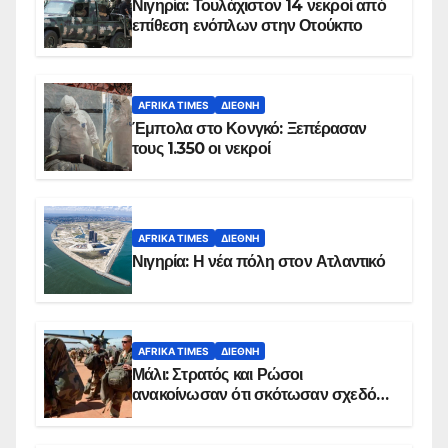
Νιγηρία: Τουλάχιστον 14 νεκροί από
επίθεση ενόπλων στην Οτούκπο
AFRIKA TIMES
ΔΙΕΘΝΉ
Έμπολα στο Κονγκό: Ξεπέρασαν
τους 1.350 οι νεκροί
AFRIKA TIMES
ΔΙΕΘΝΉ
Νιγηρία: Η νέα πόλη στον Ατλαντικό
AFRIKA TIMES
ΔΙΕΘΝΉ
Μάλι: Στρατός και Ρώσοι
ανακοίνωσαν ότι σκότωσαν σχεδόν
100 τζιχαντιστές