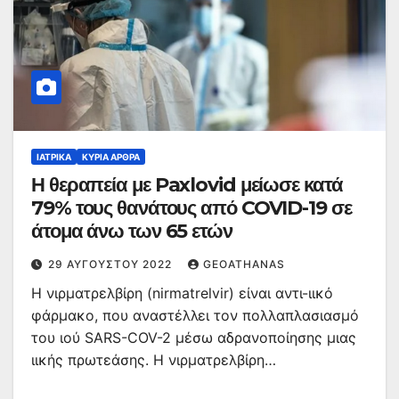
ΙΑΤΡΙΚΆ
ΚΥΡΙΑ ΑΡΘΡΑ
Η θεραπεία με Paxlovid μείωσε κατά
79% τους θανάτους από COVID-19 σε
άτομα άνω των 65 ετών
29 ΑΥΓΟΎΣΤΟΥ 2022
GEOATHANAS
Η νιρματρελβίρη (nirmatrelvir) είναι αντι-ιικό
φάρμακο, που αναστέλλει τον πολλαπλασιασμό
του ιού SARS-COV-2 μέσω αδρανοποίησης μιας
ιικής πρωτεάσης. Η νιρματρελβίρη…