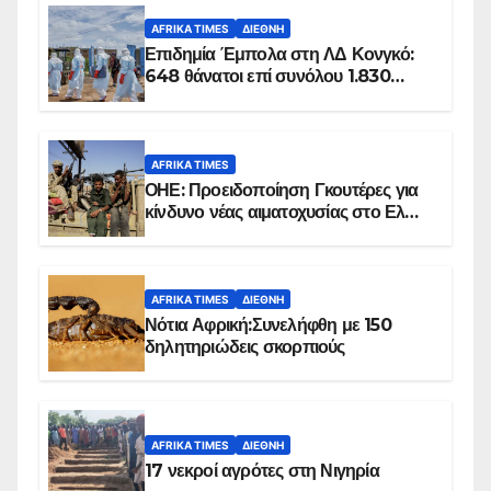
AFRIKA TIMES
ΔΙΕΘΝΉ
Επιδημία Έμπολα στη ΛΔ Κονγκό:
648 θάνατοι επί συνόλου 1.830
επιβεβαιωμένων κρουσμάτων
AFRIKA TIMES
ΟΗΕ: Προειδοποίηση Γκουτέρες για
κίνδυνο νέας αιματοχυσίας στο Ελ
Ομπέιντ του Σουδάν
AFRIKA TIMES
ΔΙΕΘΝΉ
Νότια Αφρική:Συνελήφθη με 150
δηλητηριώδεις σκορπιούς
AFRIKA TIMES
ΔΙΕΘΝΉ
17 νεκροί αγρότες στη Νιγηρία