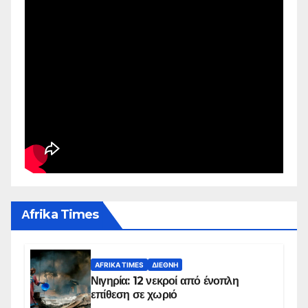
Αfrika Times
AFRIKA TIMES
ΔΙΕΘΝΉ
Νιγηρία: 12 νεκροί από ένοπλη
επίθεση σε χωριό