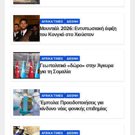
AFRIKA TIMES
ΔΙΕΘΝΉ
Μουντιάλ 2026: Εντυπωσιακή άφιξη
του Κονγκό στο Χιούστον
AFRIKA TIMES
ΔΙΕΘΝΉ
Γεωπολιτικό «δώρο» στην Άγκυρα
για τη Σομαλία
AFRIKA TIMES
ΔΙΕΘΝΉ
Έμπολα: Προειδοποιήσεις για
κίνδυνο νέας φονικής επιδημίας
AFRIKA TIMES
ΔΙΕΘΝΉ