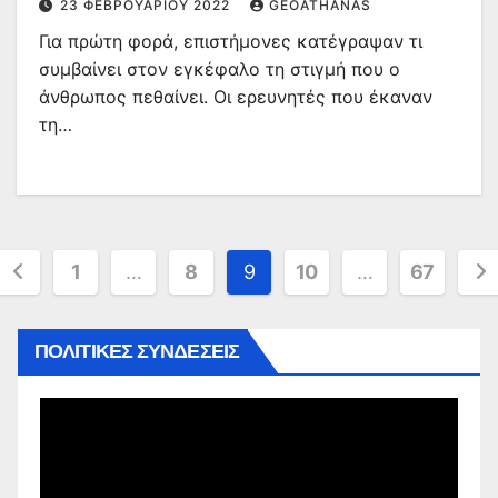
23 ΦΕΒΡΟΥΑΡΊΟΥ 2022
GEOATHANAS
Για πρώτη φορά, επιστήμονες κατέγραψαν τι
συμβαίνει στον εγκέφαλο τη στιγμή που ο
άνθρωπος πεθαίνει. Οι ερευνητές που έκαναν
τη…
Σελιδοποίηση
1
…
8
9
10
…
67
άρθρων
ΠΟΛΙΤΙΚΕΣ ΣΥΝΔΕΣΕΙΣ